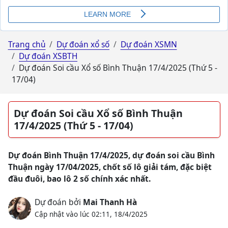
Trang chủ
Dự đoán xổ số
Dự đoán XSMN
Dự đoán XSBTH
Dự đoán Soi cầu Xổ số Bình Thuận 17/4/2025 (Thứ 5 -
17/04)
Dự đoán Soi cầu Xổ số Bình Thuận
17/4/2025 (Thứ 5 - 17/04)
Dự đoán Bình Thuận 17/4/2025, dự đoán soi cầu Bình
Thuận ngày 17/04/2025, chốt số lô giải tám, đặc biệt
đầu đuôi, bao lô 2 số chính xác nhất.
Dự đoán bởi
Mai Thanh Hà
Cập nhật vào lúc 02:11, 18/4/2025