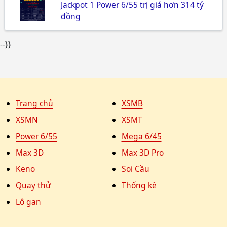
Jackpot 1 Power 6/55 trị giá hơn 314 tỷ
đồng
--}}
Trang chủ
XSMB
XSMN
XSMT
Power 6/55
Mega 6/45
Max 3D
Max 3D Pro
Keno
Soi Cầu
Quay thử
Thống kê
Lô gan