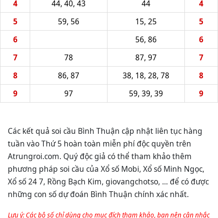
4
44, 40, 43
44
4
5
59, 56
15, 25
5
6
56, 86
6
7
78
87, 97
7
8
86, 87
38, 18, 28, 78
8
9
97
59, 39, 39
9
Các kết quả soi cầu Bình Thuận cập nhật liên tục hàng
tuần vào Thứ 5 hoàn toàn miễn phí độc quyền trên
Atrungroi.com. Quý độc giả có thể tham khảo thêm
phương pháp soi cầu của Xổ số Mobi, Xổ số Minh Ngọc,
Xổ số 24 7, Rồng Bạch Kim, giovangchotso, ... để có được
những con số dự đoán Bình Thuận chính xác nhất.
Lưu ý: Các bộ số chỉ dùng cho mục đích tham khảo, bạn nên cân nhắc