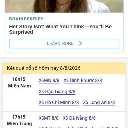
Kết quả xổ số hôm nay 8/8/2026
16h15'
XSMN 8/8
XS Bình Phước 8/8
Miền Nam
XS Hậu Giang 8/8
XS Hồ Chí Minh 8/8
XS Long An 8/8
17h15'
XSMT 8/8
XS Đà Nẵng 8/8
Miền Trung