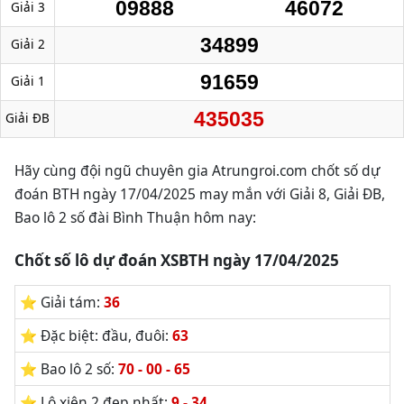
09888
46072
Giải 3
34899
Giải 2
91659
Giải 1
435035
Giải ĐB
Hãy cùng đội ngũ chuyên gia Atrungroi.com chốt số dự
đoán BTH ngày 17/04/2025 may mắn với Giải 8, Giải ĐB,
Bao lô 2 số đài Bình Thuận hôm nay:
Chốt số lô dự đoán XSBTH ngày 17/04/2025
⭐️ Giải tám:
36
⭐️ Đặc biệt: đầu, đuôi:
63
⭐️ Bao lô 2 số:
70 - 00 - 65
⭐️ Lô xiên 2 đẹp nhất:
9 - 34