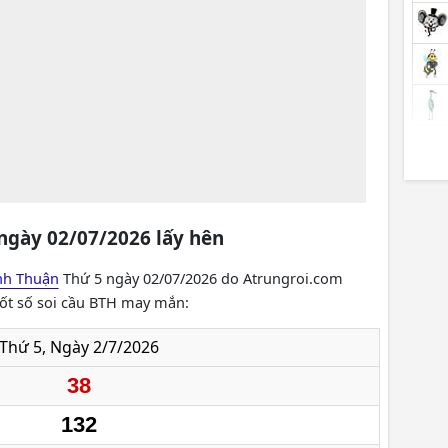
ngày 02/07/2026 lấy hên
nh Thuận
Thứ 5 ngày 02/07/2026 do Atrungroi.com
hốt số soi cầu BTH may mắn:
Thứ 5, Ngày 2/7/2026
38
132