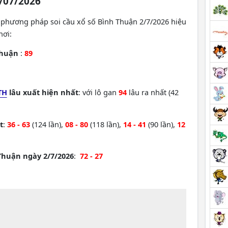
2/07/2026
 phương pháp soi cầu xổ số Bình Thuận 2/7/2026 hiệu
hơi:
 Thuận
:
89
TH
lâu xuất hiện nhất
: với lô gan
94
lâu ra nhất (42
t
:
36 - 63
(124 lần),
08 - 80
(118 lần),
14 - 41
(90 lần),
12
 Thuận ngày 2/7/2026
:
72 - 27