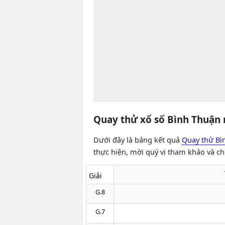
Quay thử xổ số Bình Thuận 
Dưới đây là bảng kết quả
Quay thử Bì
thực hiện, mời quý vị tham khảo và c
Giải
G.8
G.7