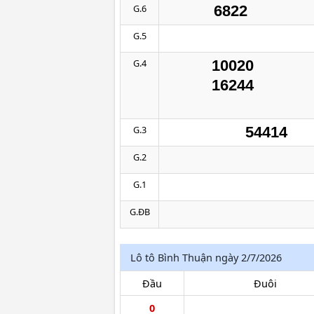
G.6
6822
G.5
G.4
10020
16244
G.3
54414
G.2
G.1
G.ĐB
Lô tô Bình Thuận ngày 2/7/2026
Đầu
Đuôi
0