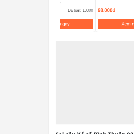
nh Xoay
cổ cao M08 Rico
98.000đ
167.700đ
Đã bán: 541
Đã bán: 10000
Xem n
Xem ngay