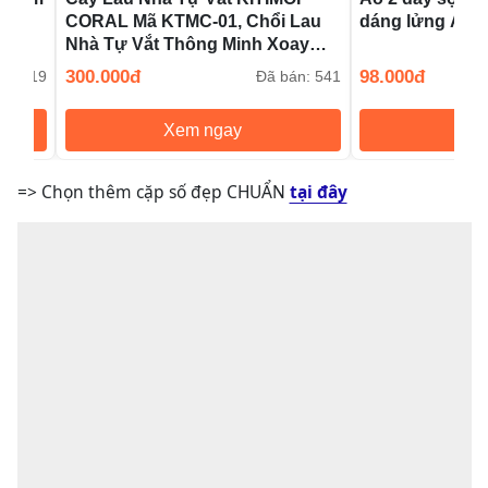
ại
CORAL Mã KTMC-01, Chổi Lau
dáng lửng ANN
Nhà Tự Vắt Thông Minh Xoay
360 Độ, 2 Bông Lau
300.000đ
98.000đ
án: 719
Đã bán: 541
Xem ngay
Xem
=> Chọn thêm cặp số đẹp CHUẨN
tại đây