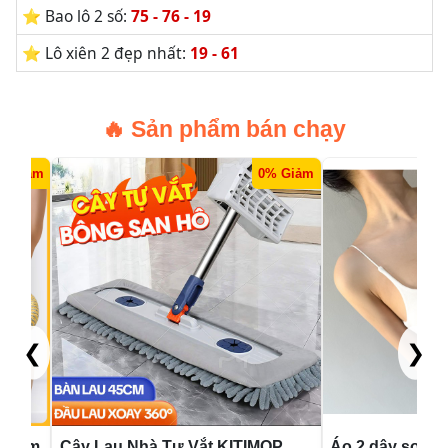
⭐️ Bao lô 2 số:
75 - 76 - 19
⭐️ Lô xiên 2 đẹp nhất:
19 - 61
🔥 Sản phẩm bán chạy
% Giảm
0% Giảm
❮
❯
i Mềm
Cây Lau Nhà Tự Vắt KITIMOP
Áo 2 dây sợi bún ( có mút ngực )