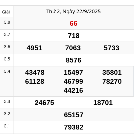
Thứ 2, Ngày 22/9/2025
Giải
G.8
66
G.7
718
G.6
4951
7063
5733
G.5
8576
G.4
43478
15497
35801
61128
46799
78270
44216
G.3
24675
18701
G.2
65157
G.1
79382