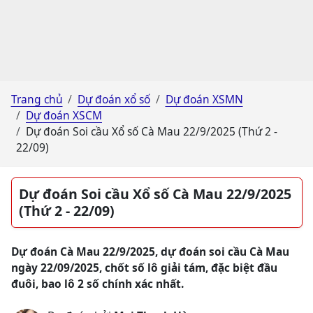
Trang chủ
Dự đoán xổ số
Dự đoán XSMN
Dự đoán XSCM
Dự đoán Soi cầu Xổ số Cà Mau 22/9/2025 (Thứ 2 -
22/09)
Dự đoán Soi cầu Xổ số Cà Mau 22/9/2025
(Thứ 2 - 22/09)
Dự đoán Cà Mau 22/9/2025, dự đoán soi cầu Cà Mau
ngày 22/09/2025, chốt số lô giải tám, đặc biệt đầu
đuôi, bao lô 2 số chính xác nhất.