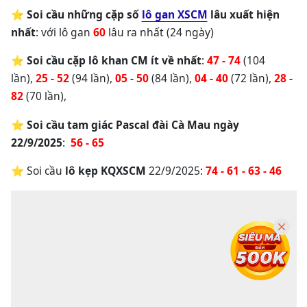
⭐️ Soi cầu những cặp số
lô gan XSCM
lâu xuất hiện
nhất
: với lô gan
60
lâu ra nhất (24 ngày)
⭐️ Soi cầu cặp lô khan CM ít về nhất
:
47 - 74
(104
lần),
25 - 52
(94 lần),
05 - 50
(84 lần),
04 - 40
(72 lần),
28 -
82
(70 lần),
⭐️ Soi cầu tam giác Pascal đài Cà Mau ngày
22/9/2025
:
56 - 65
⭐️ Soi cầu
lô kẹp KQXSCM
22/9/2025:
74 - 61 - 63 - 46