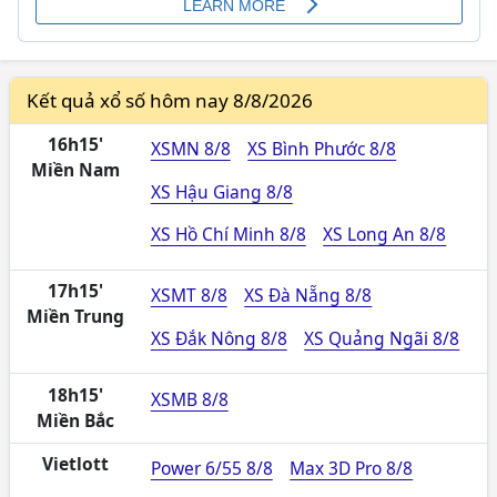
Kết quả xổ số hôm nay 8/8/2026
16h15'
XSMN 8/8
XS Bình Phước 8/8
Miền Nam
XS Hậu Giang 8/8
XS Hồ Chí Minh 8/8
XS Long An 8/8
17h15'
XSMT 8/8
XS Đà Nẵng 8/8
Miền Trung
XS Đắk Nông 8/8
XS Quảng Ngãi 8/8
18h15'
XSMB 8/8
Miền Bắc
Vietlott
Power 6/55 8/8
Max 3D Pro 8/8