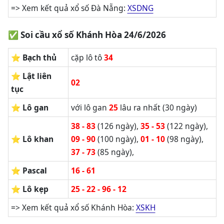
=> Xem kết quả xổ số Đà Nẵng:
XSDNG
✅ Soi cầu xổ số Khánh Hòa 24/6/2026
⭐️ Bạch thủ
cặp lô tô
34
⭐️ Lật liên
02
tục
⭐️ Lô gan
với lô gan
25
lâu ra nhất (30 ngày)
38 - 83
(126 ngày),
35 - 53
(122 ngày),
⭐️ Lô khan
09 - 90
(100 ngày),
01 - 10
(98 ngày),
37 - 73
(85 ngày),
⭐️ Pascal
16 - 61
⭐️ Lô kẹp
25 - 22 - 96 - 12
=> Xem kết quả xổ số Khánh Hòa:
XSKH