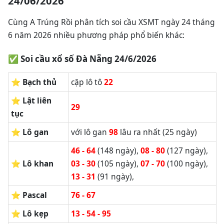
24/06/2026
Cùng A Trúng Rồi phân tích soi cầu XSMT ngày 24 tháng
6 năm 2026 nhiều phương pháp phổ biến khác:
✅ Soi cầu xổ số Đà Nẵng 24/6/2026
⭐️ Bạch thủ
cặp lô tô
22
⭐️ Lật liên
29
tục
⭐️ Lô gan
với lô gan
98
lâu ra nhất (25 ngày)
46 - 64
(148 ngày),
08 - 80
(127 ngày),
⭐️ Lô khan
03 - 30
(105 ngày),
07 - 70
(100 ngày),
13 - 31
(91 ngày),
⭐️ Pascal
76 - 67
⭐️ Lô kẹp
13 - 54 - 95