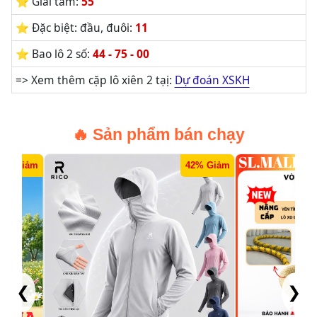
⭐️ Giải tám:
55
⭐️ Đặc biệt: đầu, đuôi:
11
⭐️ Bao lô 2 số:
44 - 75 - 00
=> Xem thêm cặp lô xiên 2 tạị:
Dự đoán XSKH
🔥 Sản phẩm bán chạy
8% Giảm
42% Giảm
❮
❯