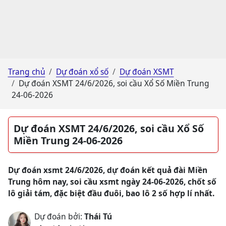
Trang chủ
Dự đoán xổ số
Dự đoán XSMT
Dự đoán XSMT 24/6/2026, soi cầu Xổ Số Miền Trung
24-06-2026
Dự đoán XSMT 24/6/2026, soi cầu Xổ Số
Miền Trung 24-06-2026
Dự đoán xsmt 24/6/2026, dự đoán kết quả đài Miền
Trung hôm nay, soi cầu xsmt ngày 24-06-2026, chốt số
lô giải tám, đặc biệt đầu đuôi, bao lô 2 số hợp lí nhất.
Dự đoán bởi:
Thái Tú