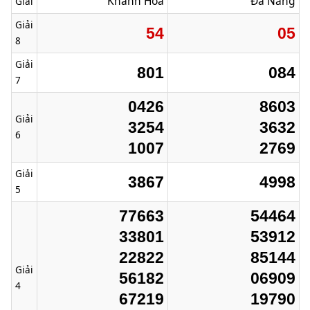
Khánh Hòa
Đà Nẵng
Giải
Giải
54
05
8
Giải
801
084
7
0426
8603
Giải
3254
3632
6
1007
2769
Giải
3867
4998
5
77663
54464
33801
53912
22822
85144
Giải
56182
06909
4
67219
19790