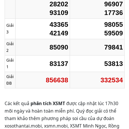
28202
96907
93109
17736
43365
98055
Giải
3
42149
59509
Giải
85090
79841
2
Giải
83137
53813
1
Giải
856638
332534
ĐB
Các kết quả
phân tích XSMT
được cập nhật lúc 17h30
mõi ngày và hoàn toàn miễn phí. Quý đọc giải có thể
tham khảo thêm phương pháp soi cầu của dự đoán
xosothantai.mobi, xsmn.mobi, XSMT Minh Ngọc, Rồng