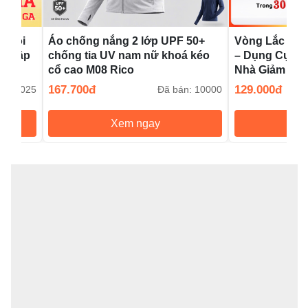
0 gói
Áo chống nắng 2 lớp UPF 50+
Vòng Lắc Eo 
p, dập
chống tia UV nam nữ khoá kéo
– Dụng Cụ Tậ
 tốt
cổ cao M08 Rico
Nhà Giảm Eo 
167.700đ
129.000đ
án: 2025
Đã bán: 10000
Xem ngay
X