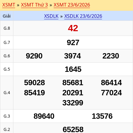
XSMT
»
XSMT Thứ 3
»
XSMT 23/6/2026
Giải
XSDLK
»
XSDLK 23/6/2026
42
G.8
927
G.7
9290
3974
2230
G.6
1645
G.5
59028
85681
86414
85419
20291
77024
G.4
33299
89640
13576
G.3
65258
G.2