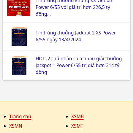
Tin trúng thưởng khủng XS Vietlott
Power 6/55 với giá trị hơn 226,5 tỷ
đồng…
Tin trúng thưởng Jackpot 2 XS Power
6/55 ngày 18/4/2024
HOT: 2 chủ nhân chia nhau giải thưởng
Jackpot 1 Power 6/55 trị giá hơn 314 tỷ
đồng
Trang chủ
XSMB
XSMN
XSMT