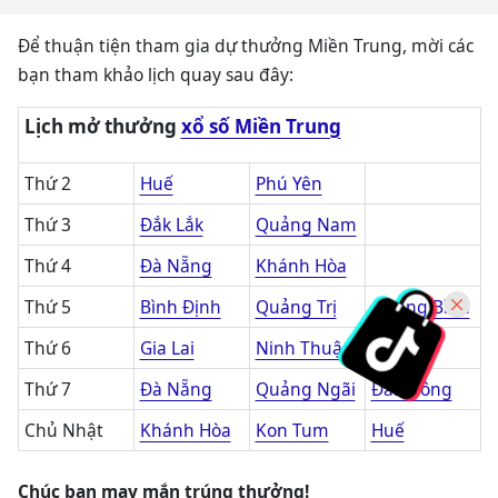
Để thuận tiện tham gia dự thưởng Miền Trung, mời các
bạn tham khảo lịch quay sau đây:
Lịch mở thưởng
xổ số Miền Trung
Thứ 2
Huế
Phú Yên
Thứ 3
Đắk Lắk
Quảng Nam
Thứ 4
Đà Nẵng
Khánh Hòa
Thứ 5
Bình Định
Quảng Trị
Quảng Bình
Thứ 6
Gia Lai
Ninh Thuận
Thứ 7
Đà Nẵng
Quảng Ngãi
Đắk Nông
Chủ Nhật
Khánh Hòa
Kon Tum
Huế
Chúc bạn may mắn trúng thưởng!