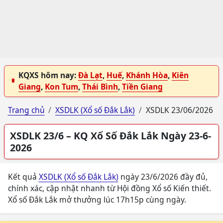
KQXS hôm nay:
Đà Lạt
,
Huế
,
Khánh Hòa
,
Kiên
Giang
,
Kon Tum
,
Thái Bình
,
Tiền Giang
Trang chủ
XSDLK (Xổ số Đắk Lắk)
XSDLK 23/06/2026
XSDLK 23/6 – KQ Xổ Số Đắk Lắk Ngày 23-6-
2026
Kết quả
XSDLK (Xổ số Đắk Lắk)
ngày 23/6/2026 đầy đủ,
chính xác, cập nhật nhanh từ Hội đồng Xổ số Kiến thiết.
Xổ số Đắk Lắk mở thưởng lúc 17h15p cùng ngày.