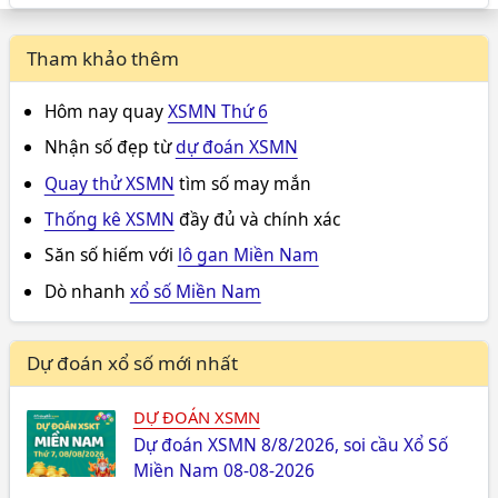
Tham khảo thêm
Hôm nay quay
XSMN Thứ 6
Nhận số đẹp từ
dự đoán XSMN
Quay thử XSMN
tìm số may mắn
Thống kê XSMN
đầy đủ và chính xác
Săn số hiếm với
lô gan Miền Nam
Dò nhanh
xổ số Miền Nam
Dự đoán xổ số mới nhất
DỰ ĐOÁN XSMN
Dự đoán XSMN 8/8/2026, soi cầu Xổ Số
Miền Nam 08-08-2026