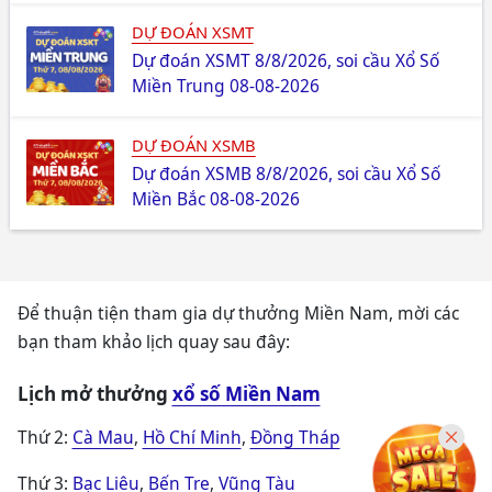
DỰ ĐOÁN XSMT
Dự đoán XSMT 8/8/2026, soi cầu Xổ Số
Miền Trung 08-08-2026
DỰ ĐOÁN XSMB
Dự đoán XSMB 8/8/2026, soi cầu Xổ Số
Miền Bắc 08-08-2026
Để thuận tiện tham gia dự thưởng Miền Nam, mời các
bạn tham khảo lịch quay sau đây:
Lịch mở thưởng
xổ số Miền Nam
Thứ 2:
Cà Mau
,
Hồ Chí Minh
,
Đồng Tháp
Thứ 3:
Bạc Liêu
,
Bến Tre
,
Vũng Tàu