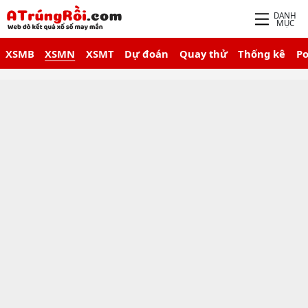
DANH
MỤC
XSMB
XSMN
XSMT
Dự đoán
Quay thử
Thống kê
P