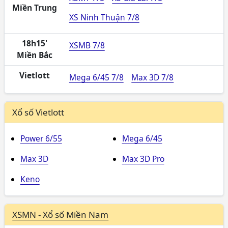
Miền Trung
XS Ninh Thuận 7/8
18h15'
XSMB 7/8
Miền Bắc
Vietlott
Mega 6/45 7/8
Max 3D 7/8
Xổ số Vietlott
Power 6/55
Mega 6/45
Max 3D
Max 3D Pro
Keno
XSMN - Xổ số Miền Nam