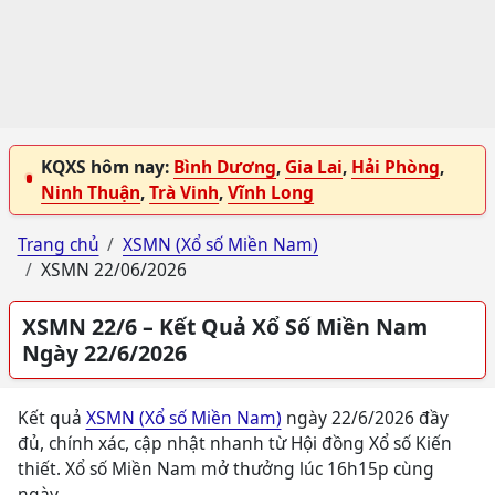
KQXS hôm nay:
Bình Dương
,
Gia Lai
,
Hải Phòng
,
Ninh Thuận
,
Trà Vinh
,
Vĩnh Long
Trang chủ
XSMN (Xổ số Miền Nam)
XSMN 22/06/2026
XSMN 22/6 – Kết Quả Xổ Số Miền Nam
Ngày 22/6/2026
Kết quả
XSMN (Xổ số Miền Nam)
ngày 22/6/2026 đầy
đủ, chính xác, cập nhật nhanh từ Hội đồng Xổ số Kiến
thiết. Xổ số Miền Nam mở thưởng lúc 16h15p cùng
ngày.