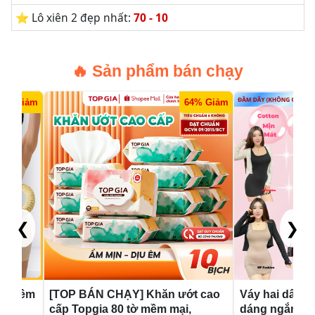
⭐️ Lô xiên 2 đẹp nhất:
70 - 10
🔥 Sản phẩm bán chạy
6% Giảm
64% Giảm
❮
❯
ải Mềm
[TOP BÁN CHẠY] Khăn ướt cao
Váy hai dây b
Tại
cấp Topgia 80 tờ mềm mại,
dáng ngắn bo