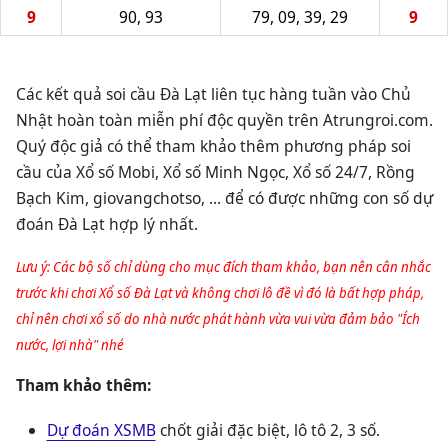
9
90, 93
79, 09, 39, 29
9
Các kết quả soi cầu Đà Lạt liên tục hàng tuần vào Chủ
Nhật hoàn toàn miễn phí độc quyền trên Atrungroi.com.
Quý độc giả có thể tham khảo thêm phương pháp soi
cầu của Xổ số Mobi, Xổ số Minh Ngọc, Xổ số 24/7, Rồng
Bạch Kim, giovangchotso, ... để có được những con số dự
đoán Đà Lạt hợp lý nhất.
Lưu ý: Các bộ số chỉ dùng cho mục đích tham khảo, bạn nên cân nhắc
trước khi chơi Xổ số Đà Lạt và không chơi lô đề vì đó là bất hợp pháp,
chỉ nên chơi xổ số do nhà nước phát hành vừa vui vừa đảm bảo "Ích
nước, lợi nhà" nhé
Tham khảo thêm:
Dự đoán XSMB
chốt giải đặc biệt, lô tô 2, 3 số.