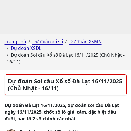
Trang chủ
Dự đoán xổ số
Dự đoán XSMN
Dự đoán XSDL
Dự đoán Soi cầu Xổ số Đà Lạt 16/11/2025 (Chủ Nhật -
16/11)
Dự đoán Soi cầu Xổ số Đà Lạt 16/11/2025
(Chủ Nhật - 16/11)
Dự đoán Đà Lạt 16/11/2025, dự đoán soi cầu Đà Lạt
ngày 16/11/2025, chốt số lô giải tám, đặc biệt đầu
đuôi, bao lô 2 số chính xác nhất.