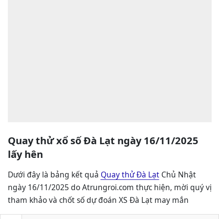
Quay thử xổ số Đà Lạt ngày 16/11/2025
lấy hên
Dưới đây là bảng kết quả
Quay thử Đà Lạt
Chủ Nhật
ngày 16/11/2025 do Atrungroi.com thực hiện, mời quý vị
tham khảo và chốt số dự đoán XS Đà Lạt may mắn