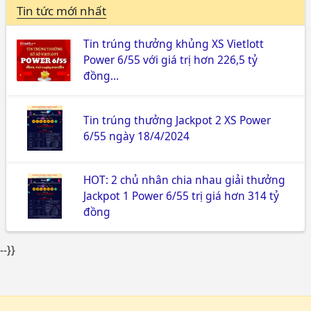
Tin tức mới nhất
Tin trúng thưởng khủng XS Vietlott
Power 6/55 với giá trị hơn 226,5 tỷ
đồng…
Tin trúng thưởng Jackpot 2 XS Power
6/55 ngày 18/4/2024
HOT: 2 chủ nhân chia nhau giải thưởng
Jackpot 1 Power 6/55 trị giá hơn 314 tỷ
đồng
--}}