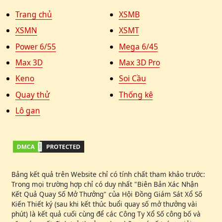
Trang chủ
XSMB
XSMN
XSMT
Power 6/55
Mega 6/45
Max 3D
Max 3D Pro
Keno
Soi Cầu
Quay thử
Thống kê
Lô gan
Bảng kết quả trên Website chỉ có tính chất tham khảo trước:
Trong mọi trường hợp chỉ có duy nhất "Biên Bản Xác Nhận
Kết Quả Quay Số Mở Thưởng" của Hội Đồng Giám Sát Xổ Số
Kiến Thiết ký (sau khi kết thúc buổi quay số mở thưởng vài
phút) là kết quả cuối cùng để các Công Ty Xổ Số công bố và