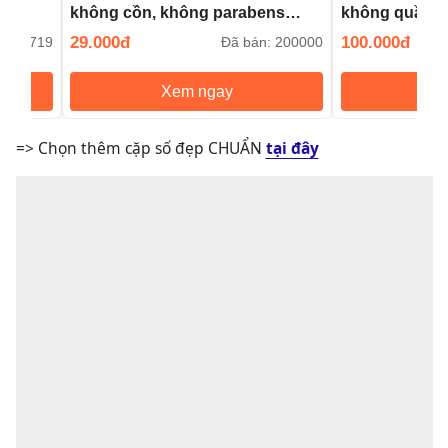
không cồn, không parabens
không quần, 
dành cho mẹ và bé
đen nâu sáng d
29.000đ
100.000đ
bán: 719
Đã bán: 200000
HP37
Xem ngay
X
=> Chọn thêm cặp số đẹp CHUẨN
tại đây