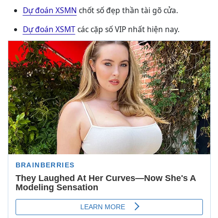
Dự đoán XSMN
chốt số đẹp thần tài gõ cửa.
Dự đoán XSMT
các cặp số VIP nhất hiện nay.