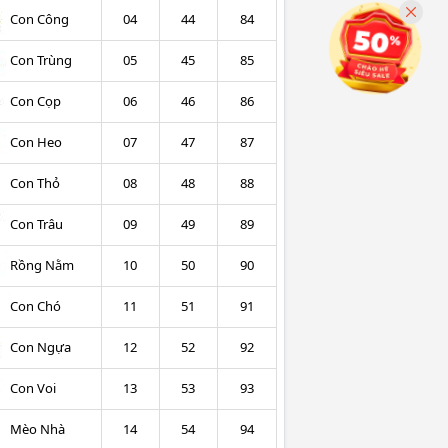
Con Công
04
44
84
Con Trùng
05
45
85
Con Cọp
06
46
86
Con Heo
07
47
87
Con Thỏ
08
48
88
Con Trâu
09
49
89
Rồng Nằm
10
50
90
Con Chó
11
51
91
Con Ngựa
12
52
92
Con Voi
13
53
93
Mèo Nhà
14
54
94