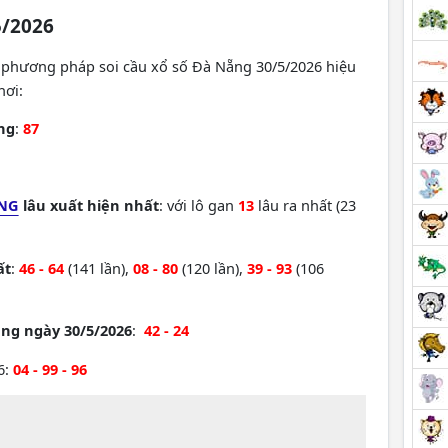
5/2026
 phương pháp soi cầu xổ số Đà Nẵng 30/5/2026 hiệu
hơi:
ẵng
:
87
DNG
lâu xuất hiện nhất
: với lô gan
13
lâu ra nhất (23
ất
:
46 - 64
(141 lần),
08 - 80
(120 lần),
39 - 93
(106
ẵng ngày 30/5/2026
:
42 - 24
6:
04 - 99 - 96