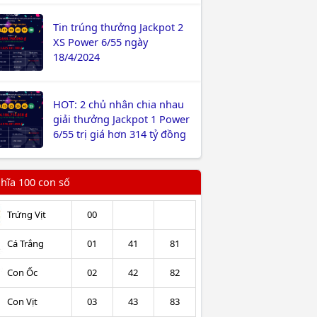
Tin trúng thưởng Jackpot 2
XS Power 6/55 ngày
18/4/2024
HOT: 2 chủ nhân chia nhau
giải thưởng Jackpot 1 Power
6/55 trị giá hơn 314 tỷ đồng
hĩa 100 con số
Trứng Vịt
00
Cá Trắng
01
41
81
Con Ốc
02
42
82
Con Vịt
03
43
83