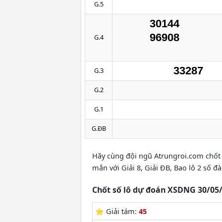
G.5
30144
96908
G.4
33287
G.3
G.2
G.1
G.ĐB
Hãy cùng đội ngũ Atrungroi.com chốt
mắn với Giải 8, Giải ĐB, Bao lô 2 số 
Chốt số lô dự đoán XSDNG 30/05
⭐️ Giải tám:
45