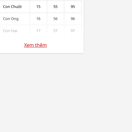
Con Chuột
15
55
95
Con Ong
16
56
96
Con Hạc
17
57
97
Mèo Rừng
18
58
98
Xem thêm
Con Bướm
19
59
99
Con Rết
19
60
Cô Gái
21
61
Bồ Câu
22
62
Con Khỉ
23
63
Con Ếch
24
64
Con Ó
25
65