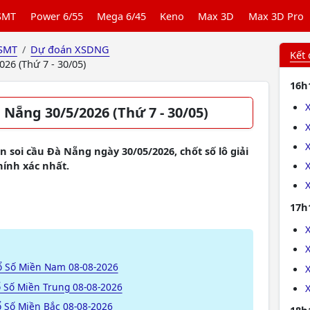
SMT
Power 6/55
Mega 6/45
Keno
Max 3D
Max 3D Pro
SMT
Dự đoán XSDNG
Kết
26 (Thứ 7 - 30/05)
16h
 Nẵng 30/5/2026 (Thứ 7 - 30/05)
X
soi cầu Đà Nẵng ngày 30/05/2026, chốt số lô giải
chính xác nhất.
X
X
17h
ổ Số Miền Nam 08-08-2026
 Số Miền Trung 08-08-2026
 Số Miền Bắc 08-08-2026
18h