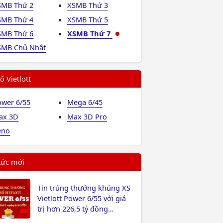
SMB Thứ 2
XSMB Thứ 3
SMB Thứ 4
XSMB Thứ 5
SMB Thứ 6
XSMB Thứ 7
SMB Chủ Nhật
ố Vietlott
ower 6/55
Mega 6/45
ax 3D
Max 3D Pro
eno
tức mới
Tin trúng thưởng khủng XS
Vietlott Power 6/55 với giá
trị hơn 226,5 tỷ đồng…