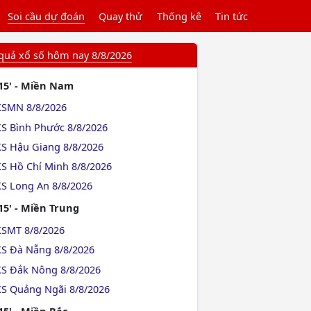
Soi cầu dự đoán
Quay thử
Thống kê
Tin tức
 quả xổ số hôm nay 8/8/2026
15' - Miền Nam
XSMN 8/8/2026
S Bình Phước 8/8/2026
XS Hậu Giang 8/8/2026
S Hồ Chí Minh 8/8/2026
S Long An 8/8/2026
15' - Miền Trung
XSMT 8/8/2026
XS Đà Nẵng 8/8/2026
XS Đắk Nông 8/8/2026
XS Quảng Ngãi 8/8/2026
15' - Miền Bắc