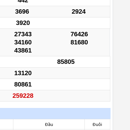
442
3696
2924
3920
27343
76426
34160
81680
43861
85805
13120
80861
259228
Đầu
Đuôi