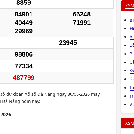
8859
XSM
84901
66248
B
40449
71991
H
29969
A
23945
Bế
B
98806
C
77334
Đ
487799
K
T
 số dự đoán Xổ số Đà Nẵng ngày 30/05/2026 may
Tr
đài Đà Nẵng hôm nay:
V
/2026
XSM