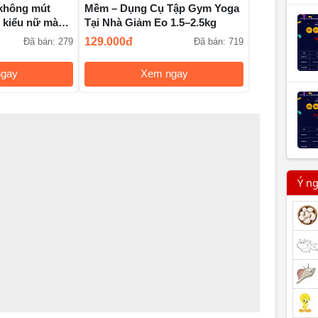
không mút
Mềm – Dụng Cụ Tập Gym Yoga
us/promax
 kiểu nữ màu
Tại Nhà Giảm Eo 1.5–2.5kg
i tiệc bigsize
129.000đ
Đã bán: 279
Đã bán: 719
gay
Xem ngay
Ý ng