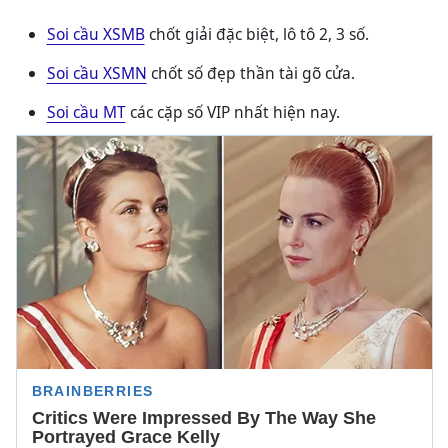
Soi cầu XSMB
chốt giải đặc biệt, lô tô 2, 3 số.
Soi cầu XSMN
chốt số đẹp thần tài gõ cửa.
Soi cầu MT
các cặp số VIP nhất hiện nay.