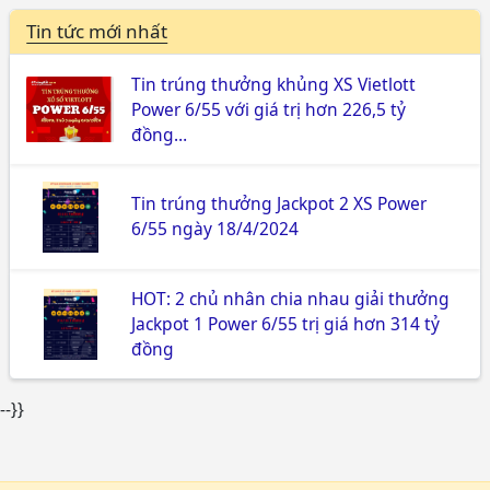
Tin tức mới nhất
Tin trúng thưởng khủng XS Vietlott
Power 6/55 với giá trị hơn 226,5 tỷ
đồng…
Tin trúng thưởng Jackpot 2 XS Power
6/55 ngày 18/4/2024
HOT: 2 chủ nhân chia nhau giải thưởng
Jackpot 1 Power 6/55 trị giá hơn 314 tỷ
đồng
--}}