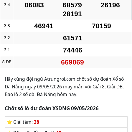
06083
68579
26196
G.4
28191
46941
70159
G.3
61571
G.2
74446
G.1
669069
G.ĐB
Hãy cùng đội ngũ Atrungroi.com chốt số dự đoán Xổ số
Đà Nẵng ngày 09/05/2026 may mắn với Giải 8, Giải ĐB,
Bao lô 2 số đài Đà Nẵng hôm nay:
Chốt số lô dự đoán XSDNG 09/05/2026
⭐️ Giải tám:
38