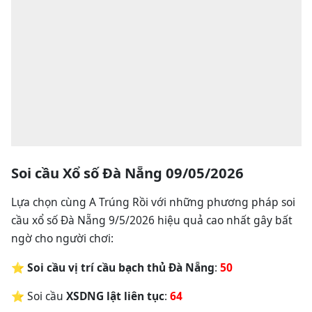
Soi cầu Xổ số Đà Nẵng 09/05/2026
Lựa chọn cùng A Trúng Rồi với những phương pháp soi
cầu xổ số Đà Nẵng 9/5/2026 hiệu quả cao nhất gây bất
ngờ cho người chơi:
⭐️ Soi cầu vị trí cầu bạch thủ Đà Nẵng
:
50
⭐️ Soi cầu
XSDNG lật liên tục
:
64