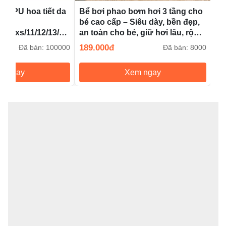
e TPU hoa tiết da
Bể bơi phao bơm hơi 3 tầng cho
bé cao cấp – Siêu dày, bền đẹp,
lus/x/xs/11/12/13/14/15/16/pro/max/plus/promax
an toàn cho bé, giữ hơi lâu, rộng
-7
rãi
189.000đ
Đã bán: 100000
Đã bán: 8000
m ngay
Xem ngay