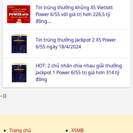
Tin trúng thưởng khủng XS Vietlott
Power 6/55 với giá trị hơn 226,5 tỷ
đồng…
Tin trúng thưởng Jackpot 2 XS Power
6/55 ngày 18/4/2024
HOT: 2 chủ nhân chia nhau giải thưởng
Jackpot 1 Power 6/55 trị giá hơn 314 tỷ
đồng
--}}
Trang chủ
XSMB