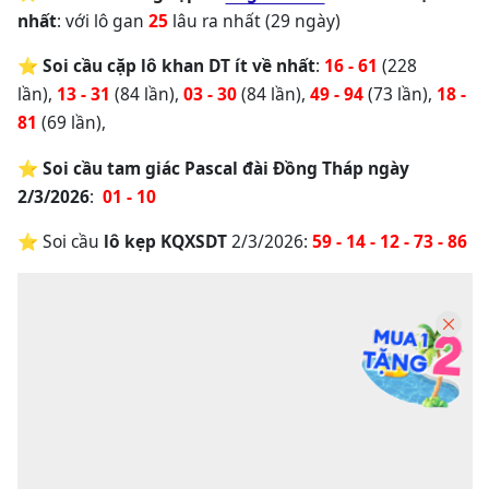
nhất
: với lô gan
25
lâu ra nhất (29 ngày)
⭐️ Soi cầu cặp lô khan DT ít về nhất
:
16 - 61
(228
lần),
13 - 31
(84 lần),
03 - 30
(84 lần),
49 - 94
(73 lần),
18 -
81
(69 lần),
⭐️ Soi cầu tam giác Pascal đài Đồng Tháp ngày
2/3/2026
:
01 - 10
⭐️ Soi cầu
lô kẹp KQXSDT
2/3/2026:
59 - 14 - 12 - 73 - 86