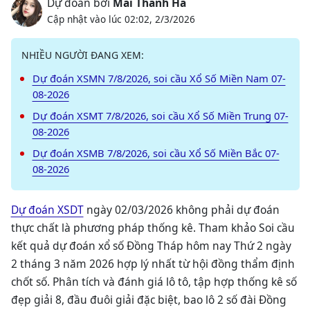
Dự đoán bởi
Mai Thanh Hà
Cập nhật vào lúc 02:02, 2/3/2026
NHIỀU NGƯỜI ĐANG XEM:
Dự đoán XSMN 7/8/2026, soi cầu Xổ Số Miền Nam 07-
08-2026
Dự đoán XSMT 7/8/2026, soi cầu Xổ Số Miền Trung 07-
08-2026
Dự đoán XSMB 7/8/2026, soi cầu Xổ Số Miền Bắc 07-
08-2026
Dự đoán XSDT
ngày 02/03/2026 không phải dự đoán
thực chất là phương pháp thống kê. Tham khảo Soi cầu
kết quả dự đoán xổ số Đồng Tháp hôm nay Thứ 2 ngày
2 tháng 3 năm 2026 hợp lý nhất từ hội đồng thẩm định
chốt số. Phân tích và đánh giá lô tô, tập hợp thống kê số
đẹp giải 8, đầu đuôi giải đặc biệt, bao lô 2 số đài Đồng