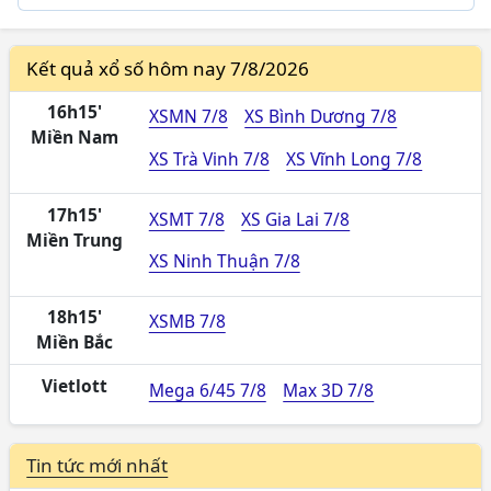
Kết quả xổ số hôm nay 7/8/2026
16h15'
XSMN 7/8
XS Bình Dương 7/8
Miền Nam
XS Trà Vinh 7/8
XS Vĩnh Long 7/8
17h15'
XSMT 7/8
XS Gia Lai 7/8
Miền Trung
XS Ninh Thuận 7/8
18h15'
XSMB 7/8
Miền Bắc
Vietlott
Mega 6/45 7/8
Max 3D 7/8
Tin tức mới nhất