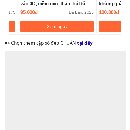
 sáng
vân 4D, mềm mịn, thấm hút tốt
không quần, 
đen nâu sáng d
95.000đ
100.000đ
bán: 179
Đã bán: 2025
HP37
Xem ngay
X
=> Chọn thêm cặp số đẹp CHUẨN
tại đây