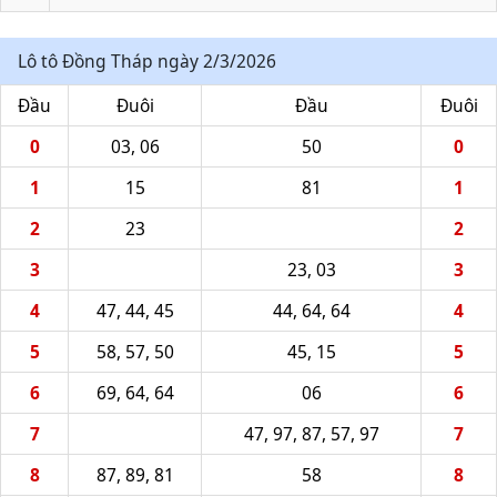
Lô tô Đồng Tháp ngày 2/3/2026
Đầu
Đuôi
Đầu
Đuôi
0
03, 06
50
0
1
15
81
1
2
23
2
3
23, 03
3
4
47, 44, 45
44, 64, 64
4
5
58, 57, 50
45, 15
5
6
69, 64, 64
06
6
7
47, 97, 87, 57, 97
7
8
87, 89, 81
58
8