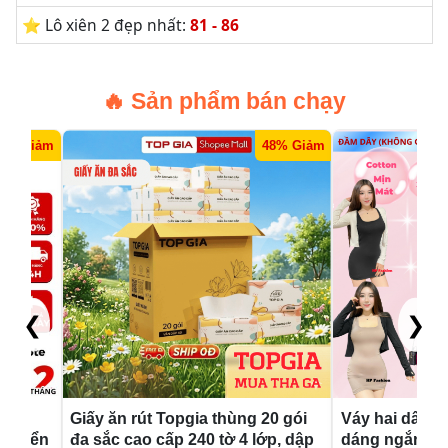
⭐️ Lô xiên 2 đẹp nhất:
81 - 86
🔥 Sản phẩm bán chạy
8% Giảm
48% Giảm
❮
❯
ảnh
Giấy ăn rút Topgia thùng 20 gói
Váy hai dây b
u khiển
đa sắc cao cấp 240 tờ 4 lớp, dập
dáng ngắn bo