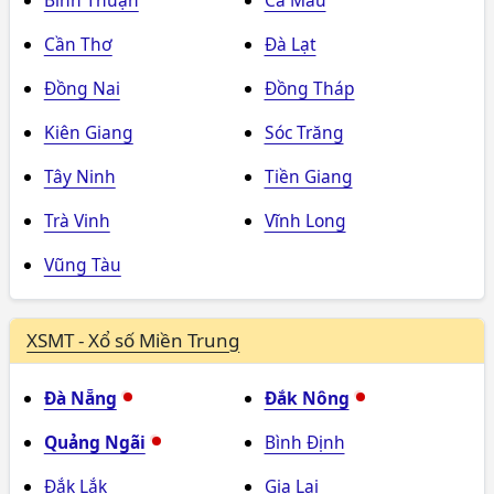
Cần Thơ
Đà Lạt
Đồng Nai
Đồng Tháp
Kiên Giang
Sóc Trăng
Tây Ninh
Tiền Giang
Trà Vinh
Vĩnh Long
Vũng Tàu
XSMT - Xổ số Miền Trung
Đà Nẵng
Đắk Nông
Quảng Ngãi
Bình Định
Đắk Lắk
Gia Lai