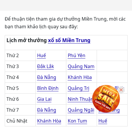
Để thuận tiện tham gia dự thưởng Miền Trung, mời các
bạn tham khảo lịch quay sau đây:
Lịch mở thưởng
xổ số Miền Trung
Thứ 2
Huế
Phú Yên
Thứ 3
Đắk Lắk
Quảng Nam
Thứ 4
Đà Nẵng
Khánh Hòa
Thứ 5
Bình Định
Quảng Trị
Quảng Bình
Thứ 6
Gia Lai
Ninh Thuận
Thứ 7
Đà Nẵng
Quảng Ngãi
Đắk Nông
Chủ Nhật
Khánh Hòa
Kon Tum
Huế