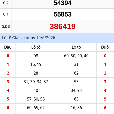
54394
G.2
55853
G.1
386419
G.ĐB
Lô tô Gia Lai ngày 19/6/2026
Đầu
Lô tô
Lô tô
Đuôi
0
08
60, 50, 90, 40
0
1
16, 19
31
1
2
28
62
2
3
31, 39, 34, 37
53
3
4
40
34, 94
4
5
57, 50, 53
65
5
6
60, 65, 62
16, 86
6