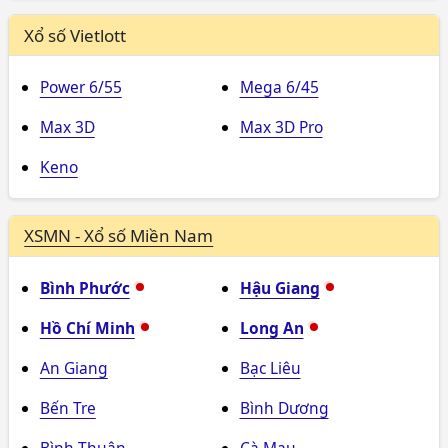
Xổ số Vietlott
Power 6/55
Mega 6/45
Max 3D
Max 3D Pro
Keno
XSMN - Xổ số Miền Nam
Bình Phước
Hậu Giang
Hồ Chí Minh
Long An
An Giang
Bạc Liêu
Bến Tre
Bình Dương
Bình Thuận
Cà Mau