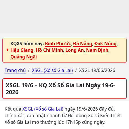
KQXS hôm nay:
Bình Phước
,
Đà Nẵng
,
Đắk Nông
,
Hậu Giang
,
Hồ Chí Minh
,
Long An
,
Nam Định
,
Quảng Ngãi
Trang chủ
XSGL (Xổ số Gia Lai)
XSGL 19/06/2026
XSGL 19/6 – KQ Xổ Số Gia Lai Ngày 19-6-
2026
Kết quả
XSGL (Xổ số Gia Lai)
ngày 19/6/2026 đầy đủ,
chính xác, cập nhật nhanh từ Hội đồng Xổ số Kiến thiết.
Xổ số Gia Lai mở thưởng lúc 17h15p cùng ngày.