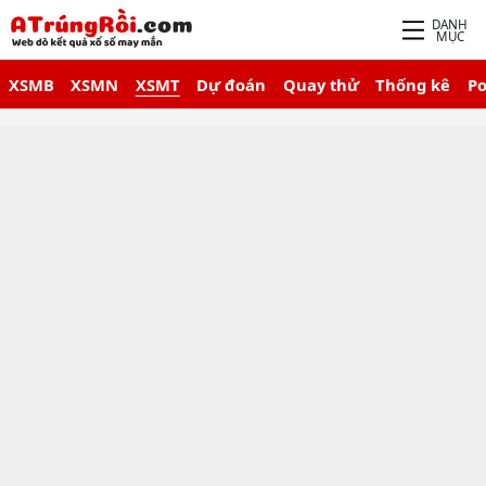
DANH
MỤC
XSMB
XSMN
XSMT
Dự đoán
Quay thử
Thống kê
P