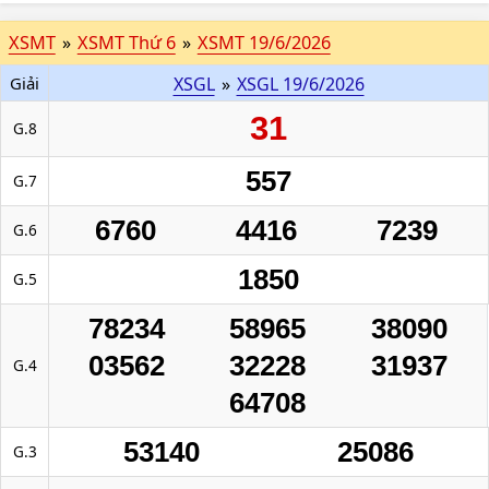
XSMT
»
XSMT Thứ 6
»
XSMT 19/6/2026
Giải
XSGL
»
XSGL 19/6/2026
31
G.8
557
G.7
6760
4416
7239
G.6
1850
G.5
78234
58965
38090
03562
32228
31937
G.4
64708
53140
25086
G.3