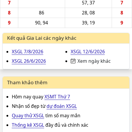
7
57, 37
7
8
86
28, 08
8
9
90, 94
39, 19
9
Kết quả Gia Lai các ngày khác
XSGL 7/8/2026
XSGL 12/6/2026
XSGL 26/6/2026
Xem ngày khác
Tham khảo thêm
Hôm nay quay
XSMT Thứ 7
Nhận số đẹp từ
dự đoán XSGL
Quay thử XSGL
tìm số may mắn
Thống kê XSGL
đầy đủ và chính xác