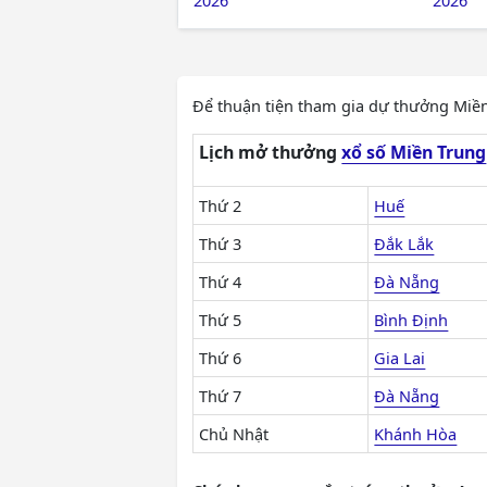
2026
2026
Để thuận tiện tham gia dự thưởng Miền
Lịch mở thưởng
xổ số Miền Trung
Thứ 2
Huế
Thứ 3
Đắk Lắk
Thứ 4
Đà Nẵng
Thứ 5
Bình Định
Thứ 6
Gia Lai
Thứ 7
Đà Nẵng
Chủ Nhật
Khánh Hòa