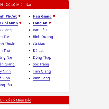
N - Xổ số Miền Nam
ình Phước
Hậu Giang
ồ Chí Minh
Long An
n Giang
Bạc Liêu
n Tre
Bình Dương
ình Thuận
Cà Mau
ần Thơ
Đà Lạt
ồng Nai
Đồng Tháp
iên Giang
Sóc Trăng
ây Ninh
Tiền Giang
à Vinh
Vĩnh Long
ũng Tàu
B - Xổ số Miền Bắc