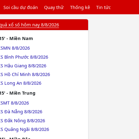
Soi cầu dự đoán
Quay thử
Thống kê
Tin tức
 quả xổ số hôm nay 8/8/2026
15' - Miền Nam
XSMN 8/8/2026
S Bình Phước 8/8/2026
XS Hậu Giang 8/8/2026
S Hồ Chí Minh 8/8/2026
S Long An 8/8/2026
15' - Miền Trung
XSMT 8/8/2026
XS Đà Nẵng 8/8/2026
XS Đắk Nông 8/8/2026
XS Quảng Ngãi 8/8/2026
15' - Miền Bắc