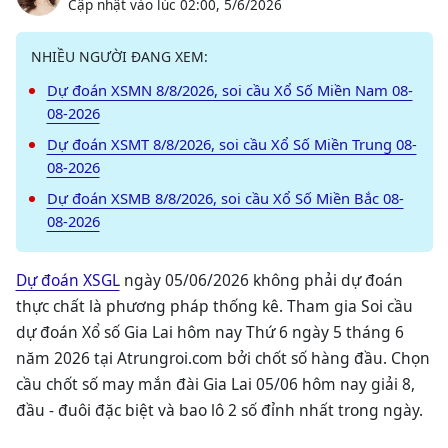
Cập nhật vào lúc 02:00, 5/6/2026
NHIỀU NGƯỜI ĐANG XEM:
Dự đoán XSMN 8/8/2026, soi cầu Xổ Số Miền Nam 08-
08-2026
Dự đoán XSMT 8/8/2026, soi cầu Xổ Số Miền Trung 08-
08-2026
Dự đoán XSMB 8/8/2026, soi cầu Xổ Số Miền Bắc 08-
08-2026
Dự đoán XSGL
ngày 05/06/2026 không phải dự đoán
thực chất là phương pháp thống kê. Tham gia Soi cầu
dự đoán Xổ số Gia Lai hôm nay Thứ 6 ngày 5 tháng 6
năm 2026 tại Atrungroi.com bởi chốt số hàng đầu. Chọn
cầu chốt số may mắn đài Gia Lai 05/06 hôm nay giải 8,
đầu - đuôi đặc biệt và bao lô 2 số đỉnh nhất trong ngày.