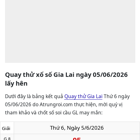
Quay thử xổ số Gia Lai ngày 05/06/2026
lấy hên
Dưới đây là bảng kết quả
Quay thử Gia Lai
Thứ 6 ngày
05/06/2026 do Atrungroi.com thực hiện, mời quý vị
tham khảo và chốt số soi cầu GL may mắn:
Thứ 6, Ngày 5/6/2026
Giải
G.8