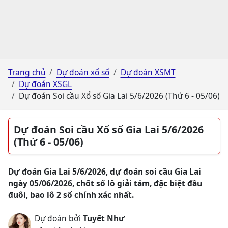
Trang chủ
Dự đoán xổ số
Dự đoán XSMT
Dự đoán XSGL
Dự đoán Soi cầu Xổ số Gia Lai 5/6/2026 (Thứ 6 - 05/06)
Dự đoán Soi cầu Xổ số Gia Lai 5/6/2026
(Thứ 6 - 05/06)
Dự đoán Gia Lai 5/6/2026, dự đoán soi cầu Gia Lai
ngày 05/06/2026, chốt số lô giải tám, đặc biệt đầu
đuôi, bao lô 2 số chính xác nhất.
Dự đoán bởi
Tuyết Như