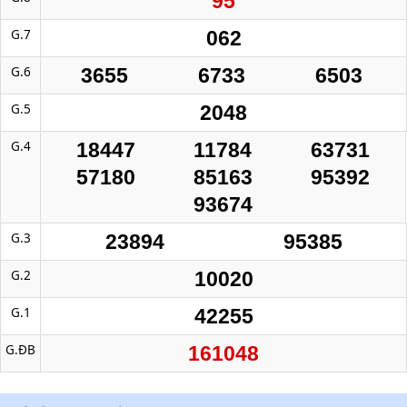
95
G.7
062
G.6
3655
6733
6503
G.5
2048
G.4
18447
11784
63731
57180
85163
95392
93674
G.3
23894
95385
G.2
10020
G.1
42255
G.ĐB
161048