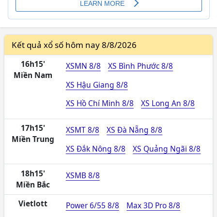
Kết quả xổ số hôm nay 8/8/2026
16h15'
XSMN 8/8
XS Bình Phước 8/8
Miền Nam
XS Hậu Giang 8/8
XS Hồ Chí Minh 8/8
XS Long An 8/8
17h15'
XSMT 8/8
XS Đà Nẵng 8/8
Miền Trung
XS Đắk Nông 8/8
XS Quảng Ngãi 8/8
18h15'
XSMB 8/8
Miền Bắc
Vietlott
Power 6/55 8/8
Max 3D Pro 8/8