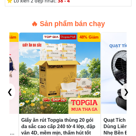
⭐️ Lô xiên 2 đẹp nhất:
38 - 4
🔥 Sản phẩm bán chạy
0% Giảm
48% Giảm
❮
❯
dy
Giấy ăn rút Topgia thùng 20 gói
Quạt Tích Điện
út
đa sắc cao cấp 240 tờ 4 lớp, dập
Dùng Liên Tục
 màu
vân 4D, mềm mịn, thấm hút tốt
Nhẹ Bền Đẹp 