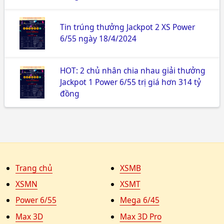
Tin trúng thưởng Jackpot 2 XS Power
6/55 ngày 18/4/2024
HOT: 2 chủ nhân chia nhau giải thưởng
Jackpot 1 Power 6/55 trị giá hơn 314 tỷ
đồng
Trang chủ
XSMB
XSMN
XSMT
Power 6/55
Mega 6/45
Max 3D
Max 3D Pro