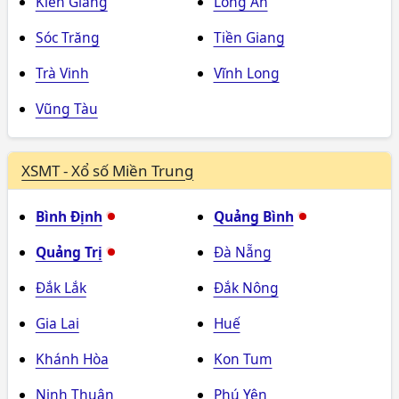
Kiên Giang
Long An
Sóc Trăng
Tiền Giang
Trà Vinh
Vĩnh Long
Vũng Tàu
XSMT - Xổ số Miền Trung
Bình Định
Quảng Bình
Quảng Trị
Đà Nẵng
Đắk Lắk
Đắk Nông
Gia Lai
Huế
Khánh Hòa
Kon Tum
Ninh Thuận
Phú Yên