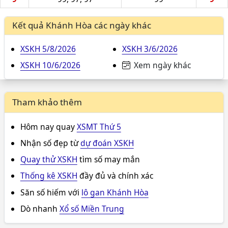
Kết quả Khánh Hòa các ngày khác
XSKH 5/8/2026
XSKH 3/6/2026
XSKH 10/6/2026
Xem ngày khác
Tham khảo thêm
Hôm nay quay
XSMT Thứ 5
Nhận số đẹp từ
dự đoán XSKH
Quay thử XSKH
tìm số may mắn
Thống kê XSKH
đầy đủ và chính xác
Săn số hiếm với
lô gan Khánh Hòa
Dò nhanh
Xổ số Miền Trung