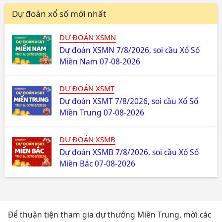
Dự đoán xổ số mới nhất
DỰ ĐOÁN XSMN
Dự đoán XSMN 7/8/2026, soi cầu Xổ Số
Miền Nam 07-08-2026
DỰ ĐOÁN XSMT
Dự đoán XSMT 7/8/2026, soi cầu Xổ Số
Miền Trung 07-08-2026
DỰ ĐOÁN XSMB
Dự đoán XSMB 7/8/2026, soi cầu Xổ Số
Miền Bắc 07-08-2026
Để thuận tiện tham gia dự thưởng Miền Trung, mời các