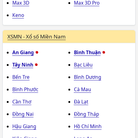
Max 3D
Max 3D Pro
Keno
XSMN - Xổ số Miền Nam
An Giang
Bình Thuận
Tây Ninh
Bạc Liêu
Bến Tre
Bình Dương
Bình Phước
Cà Mau
Cần Thơ
Đà Lạt
Đồng Nai
Đồng Tháp
Hậu Giang
Hồ Chí Minh