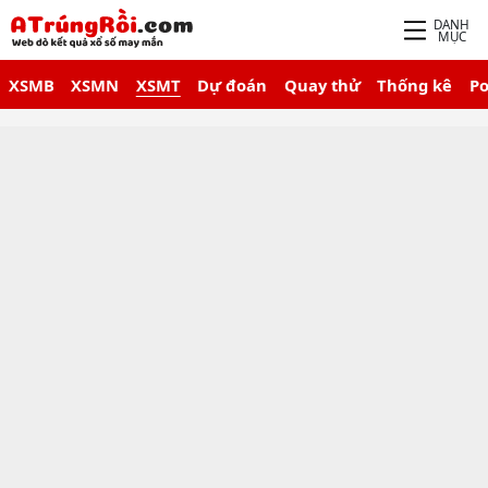
DANH
MỤC
XSMB
XSMN
XSMT
Dự đoán
Quay thử
Thống kê
P