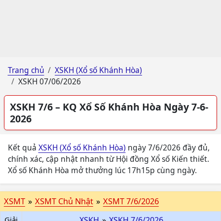
Trang chủ
XSKH (Xổ số Khánh Hòa)
XSKH 07/06/2026
XSKH 7/6 – KQ Xổ Số Khánh Hòa Ngày 7-6-
2026
Kết quả
XSKH (Xổ số Khánh Hòa)
ngày 7/6/2026 đầy đủ,
chính xác, cập nhật nhanh từ Hội đồng Xổ số Kiến thiết.
Xổ số Khánh Hòa mở thưởng lúc 17h15p cùng ngày.
XSMT
»
XSMT Chủ Nhật
»
XSMT 7/6/2026
Giải
XSKH
»
XSKH 7/6/2026