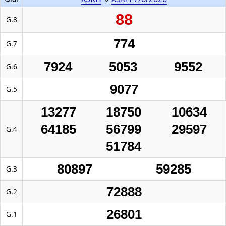
88
G.8
774
G.7
7924
5053
9552
G.6
9077
G.5
13277
18750
10634
64185
56799
29597
G.4
51784
80897
59285
G.3
72888
G.2
26801
G.1