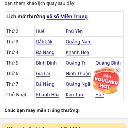
bạn tham khảo lịch quay sau đây:
Lịch mở thưởng
xổ số Miền Trung
Thứ 2
Huế
Phú Yên
Thứ 3
Đắk Lắk
Quảng Nam
Thứ 4
Đà Nẵng
Khánh Hòa
Thứ 5
Bình Định
Quảng Trị
Quảng Bình
Thứ 6
Gia Lai
Ninh Thuận
Thứ 7
Đà Nẵng
Quảng Ngãi
Đắk Nông
Chủ Nhật
Khánh Hòa
Kon Tum
Huế
Chúc bạn may mắn trúng thưởng!