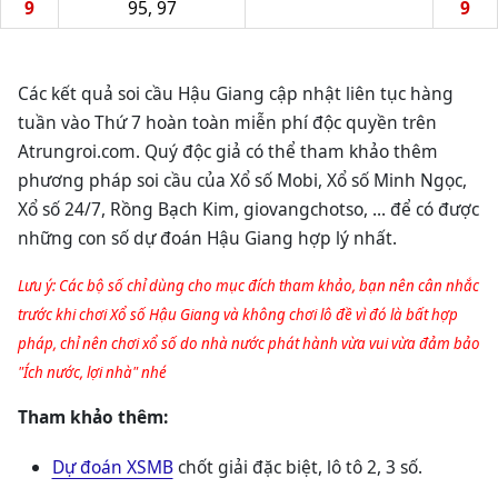
9
95, 97
9
Các kết quả soi cầu Hậu Giang cập nhật liên tục hàng
tuần vào Thứ 7 hoàn toàn miễn phí độc quyền trên
Atrungroi.com. Quý độc giả có thể tham khảo thêm
phương pháp soi cầu của Xổ số Mobi, Xổ số Minh Ngọc,
Xổ số 24/7, Rồng Bạch Kim, giovangchotso, ... để có được
những con số dự đoán Hậu Giang hợp lý nhất.
Lưu ý: Các bộ số chỉ dùng cho mục đích tham khảo, bạn nên cân nhắc
trước khi chơi Xổ số Hậu Giang và không chơi lô đề vì đó là bất hợp
pháp, chỉ nên chơi xổ số do nhà nước phát hành vừa vui vừa đảm bảo
"Ích nước, lợi nhà" nhé
Tham khảo thêm:
Dự đoán XSMB
chốt giải đặc biệt, lô tô 2, 3 số.