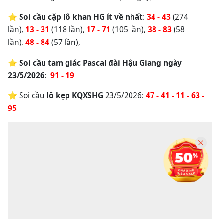
⭐️ Soi cầu cặp lô khan HG ít về nhất
:
34 - 43
(274
lần),
13 - 31
(118 lần),
17 - 71
(105 lần),
38 - 83
(58
lần),
48 - 84
(57 lần),
⭐️ Soi cầu tam giác Pascal đài Hậu Giang ngày
23/5/2026
:
91 - 19
⭐️ Soi cầu
lô kẹp KQXSHG
23/5/2026:
47 - 41 - 11 - 63 -
95