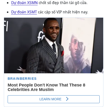
Dự đoán XSMN
chốt số đẹp thần tài gõ cửa.
Dự đoán XSMT
các cặp số VIP nhất hiện nay.