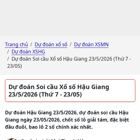
Trang chủ
Dự đoán xổ số
Dự đoán XSMN
Dự đoán XSHG
Dự đoán Soi cầu Xổ số Hậu Giang 23/5/2026 (Thứ 7 -
23/05)
Dự đoán Soi cầu Xổ số Hậu Giang
23/5/2026 (Thứ 7 - 23/05)
Dự đoán Hậu Giang 23/5/2026, dự đoán soi cầu Hậu
Giang ngày 23/05/2026, chốt số lô giải tám, đặc biệt
đầu đuôi, bao lô 2 số chính xác nhất.