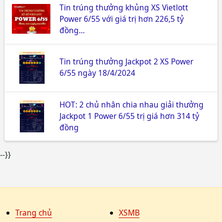
Tin trúng thưởng khủng XS Vietlott
Power 6/55 với giá trị hơn 226,5 tỷ
đồng…
Tin trúng thưởng Jackpot 2 XS Power
6/55 ngày 18/4/2024
HOT: 2 chủ nhân chia nhau giải thưởng
Jackpot 1 Power 6/55 trị giá hơn 314 tỷ
đồng
--}}
Trang chủ
XSMB