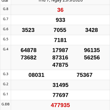
Giải
G.8
36
G.7
933
G.6
3523
7055
3428
G.5
7181
G.4
64878
17987
96135
73682
87316
56256
47875
G.3
08031
75367
G.2
31495
G.1
77697
G.ĐB
477935