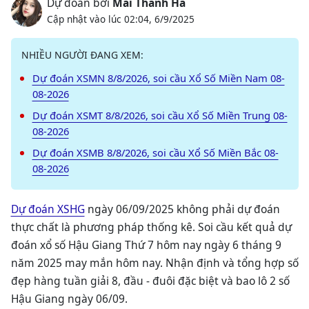
Dự đoán bởi
Mai Thanh Hà
Cập nhật vào lúc 02:04, 6/9/2025
NHIỀU NGƯỜI ĐANG XEM:
Dự đoán XSMN 8/8/2026, soi cầu Xổ Số Miền Nam 08-
08-2026
Dự đoán XSMT 8/8/2026, soi cầu Xổ Số Miền Trung 08-
08-2026
Dự đoán XSMB 8/8/2026, soi cầu Xổ Số Miền Bắc 08-
08-2026
Dự đoán XSHG
ngày 06/09/2025 không phải dự đoán
thực chất là phương pháp thống kê. Soi cầu kết quả dự
đoán xổ số Hậu Giang Thứ 7 hôm nay ngày 6 tháng 9
năm 2025 may mắn hôm nay. Nhận định và tổng hợp số
đẹp hàng tuần giải 8, đầu - đuôi đặc biệt và bao lô 2 số
Hậu Giang ngày 06/09.