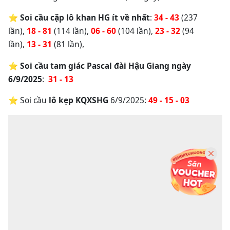
⭐️ Soi cầu cặp lô khan HG ít về nhất
:
34 - 43
(237
lần),
18 - 81
(114 lần),
06 - 60
(104 lần),
23 - 32
(94
lần),
13 - 31
(81 lần),
⭐️ Soi cầu tam giác Pascal đài Hậu Giang ngày
6/9/2025
:
31 - 13
⭐️ Soi cầu
lô kẹp KQXSHG
6/9/2025:
49 - 15 - 03