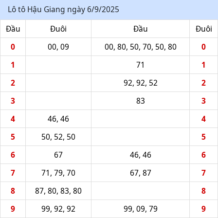
Lô tô Hậu Giang ngày 6/9/2025
Đầu
Đuôi
Đầu
Đuôi
0
00, 09
00, 80, 50, 70, 50, 80
0
1
71
1
2
92, 92, 52
2
3
83
3
4
46, 46
4
5
50, 52, 50
5
6
67
46, 46
6
7
71, 79, 70
67, 87
7
8
87, 80, 83, 80
8
9
99, 92, 92
99, 09, 79
9