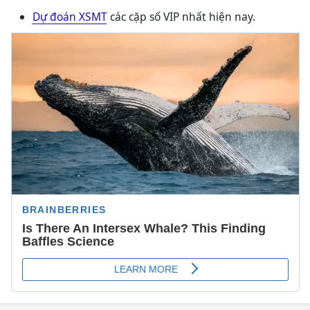
Dự đoán XSMT
các cặp số VIP nhất hiện nay.