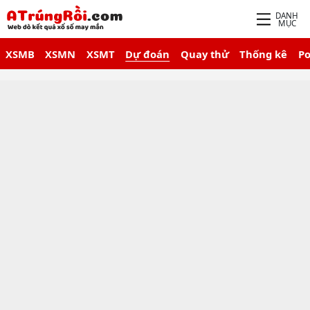
DANH
MỤC
XSMB
XSMN
XSMT
Dự đoán
Quay thử
Thống kê
P