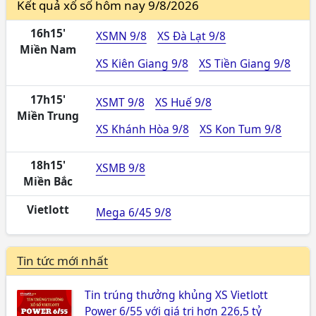
Kết quả xổ số hôm nay 9/8/2026
16h15'
XSMN 9/8
XS Đà Lạt 9/8
Miền Nam
XS Kiên Giang 9/8
XS Tiền Giang 9/8
17h15'
XSMT 9/8
XS Huế 9/8
Miền Trung
XS Khánh Hòa 9/8
XS Kon Tum 9/8
18h15'
XSMB 9/8
Miền Bắc
Vietlott
Mega 6/45 9/8
Tin tức mới nhất
Tin trúng thưởng khủng XS Vietlott
Power 6/55 với giá trị hơn 226,5 tỷ