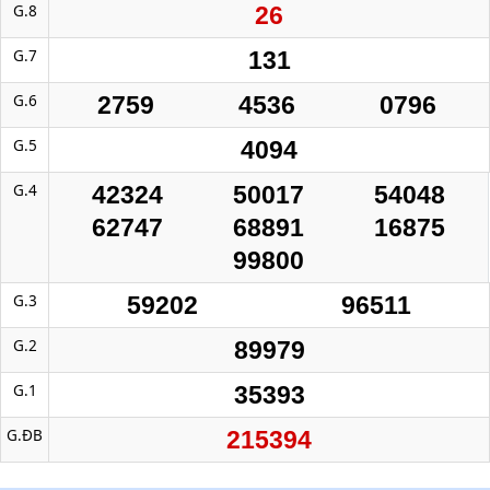
G.8
26
G.7
131
G.6
2759
4536
0796
G.5
4094
G.4
42324
50017
54048
62747
68891
16875
99800
G.3
59202
96511
G.2
89979
G.1
35393
G.ĐB
215394