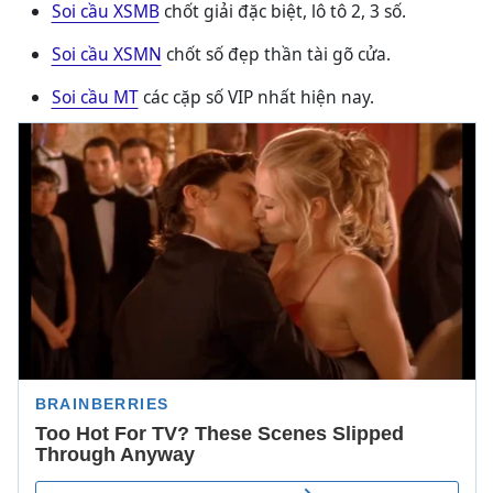
Soi cầu XSMB
chốt giải đặc biệt, lô tô 2, 3 số.
Soi cầu XSMN
chốt số đẹp thần tài gõ cửa.
Soi cầu MT
các cặp số VIP nhất hiện nay.