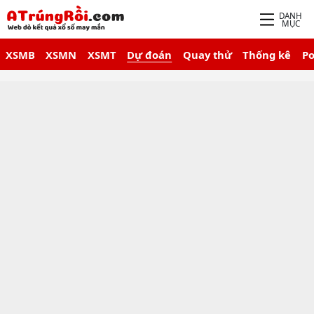
DANH
MỤC
XSMB
XSMN
XSMT
Dự đoán
Quay thử
Thống kê
P