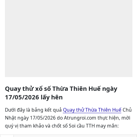
Quay thử xổ số Thừa Thiên Huế ngày
17/05/2026 lấy hên
Dưới đây là bảng kết quả
Quay thử Thừa Thiên Huế
Chủ
Nhật ngày 17/05/2026 do Atrungroi.com thực hiện, mời
quý vị tham khảo và chốt số Soi cầu TTH may mắn: