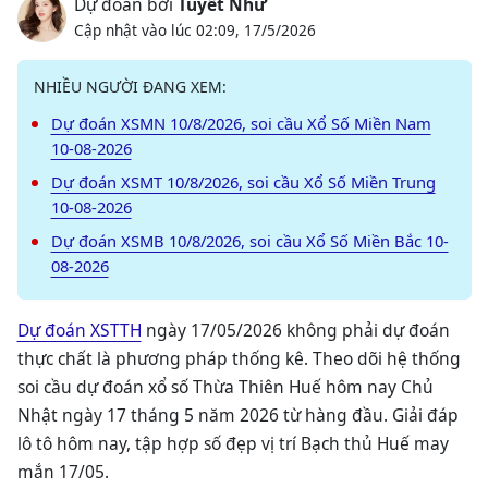
Dự đoán bởi
Tuyết Như
Cập nhật vào lúc 02:09, 17/5/2026
NHIỀU NGƯỜI ĐANG XEM:
Dự đoán XSMN 10/8/2026, soi cầu Xổ Số Miền Nam
10-08-2026
Dự đoán XSMT 10/8/2026, soi cầu Xổ Số Miền Trung
10-08-2026
Dự đoán XSMB 10/8/2026, soi cầu Xổ Số Miền Bắc 10-
08-2026
Dự đoán XSTTH
ngày 17/05/2026 không phải dự đoán
thực chất là phương pháp thống kê. Theo dõi hệ thống
soi cầu dự đoán xổ số Thừa Thiên Huế hôm nay Chủ
Nhật ngày 17 tháng 5 năm 2026 từ hàng đầu. Giải đáp
lô tô hôm nay, tập hợp số đẹp vị trí Bạch thủ Huế may
mắn 17/05.