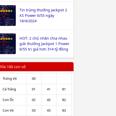
Tin trúng thưởng Jackpot 2
XS Power 6/55 ngày
18/4/2024
HOT: 2 chủ nhân chia nhau
giải thưởng Jackpot 1 Power
6/55 trị giá hơn 314 tỷ đồng
hĩa 100 con số
Trứng Vịt
00
Cá Trắng
01
41
81
Con Ốc
02
42
82
Con Vịt
03
43
83