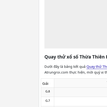
Quay thử xổ số Thừa Thiên 
Dưới đây là bảng kết quả
Quay thử Th
Atrungroi.com thực hiện, mời quý vị 
Giải
G.8
G.7