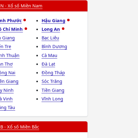
N - Xổ số Miền Nam
ình Phước
Hậu Giang
ồ Chí Minh
Long An
n Giang
Bạc Liêu
n Tre
Bình Dương
ình Thuận
Cà Mau
ần Thơ
Đà Lạt
ồng Nai
Đồng Tháp
iên Giang
Sóc Trăng
ây Ninh
Tiền Giang
à Vinh
Vĩnh Long
ũng Tàu
B - Xổ số Miền Bắc