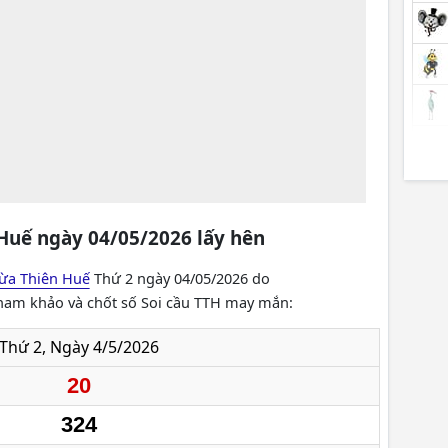
Huế ngày 04/05/2026 lấy hên
ừa Thiên Huế
Thứ 2 ngày 04/05/2026 do
tham khảo và chốt số Soi cầu TTH may mắn:
Thứ 2, Ngày 4/5/2026
20
324