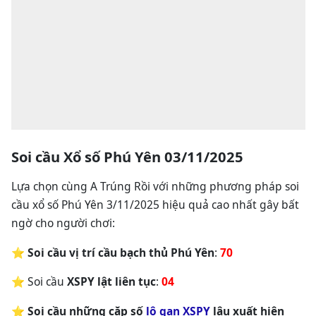
Soi cầu Xổ số Phú Yên 03/11/2025
Lựa chọn cùng A Trúng Rồi với những phương pháp soi
cầu xổ số Phú Yên 3/11/2025 hiệu quả cao nhất gây bất
ngờ cho người chơi:
⭐️ Soi cầu vị trí cầu bạch thủ Phú Yên
:
70
⭐️ Soi cầu
XSPY lật liên tục
:
04
⭐️ Soi cầu những cặp số
lô gan XSPY
lâu xuất hiện