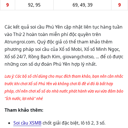
9
92, 95
69, 49, 39
9
Các kết quả soi cầu Phú Yên cập nhật liên tục hàng tuần
vào Thứ 2 hoàn toàn miễn phí độc quyền trên
Atrungroi.com. Quý độc giả có thể tham khảo thêm
phương pháp soi cầu của Xổ số Mobi, Xổ số Minh Ngọc,
Xổ số 24/7, Rồng Bạch Kim, giovangchotso, ... để có được
những con số dự đoán Phú Yên hợp lý nhất.
Lưu ý: Các bộ số chỉ dùng cho mục đích tham khảo, bạn nên cân nhắc
trước khi chơi Xổ số Phú Yên và không chơi lô đề vì đó là bất hợp
pháp, chỉ nên chơi xổ số do nhà nước phát hành vừa vui vừa đảm bảo
"Ích nước, lợi nhà" nhé
Tham khảo thêm:
Soi cầu XSMB
chốt giải đặc biệt, lô tô 2, 3 số.