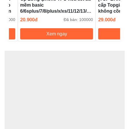
 treo
mềm basic
cấp Topgia 80
ềm mịn
6/6splus/7/8/plus/x/xs/11/12/13/14/15/16/pro/max/
không cồn, k
-Awifi Case A3-7
dành cho mẹ 
20.900đ
29.000đ
án: 5000
Đã bán: 100000
Xem ngay
X