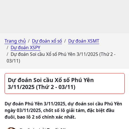
Trang chủ
Dự đoán xổ số
Dự đoán XSMT
Dự đoán XSPY
Dự đoán Soi cầu Xổ số Phú Yên 3/11/2025 (Thứ 2 -
03/11)
Dự đoán Soi cầu Xổ số Phú Yên
3/11/2025 (Thứ 2 - 03/11)
Dự đoán Phú Yên 3/11/2025, dự đoán soi cầu Phú Yên
ngày 03/11/2025, chốt số lô giải tám, đặc biệt đầu
đuôi, bao lô 2 số chính xác nhất.