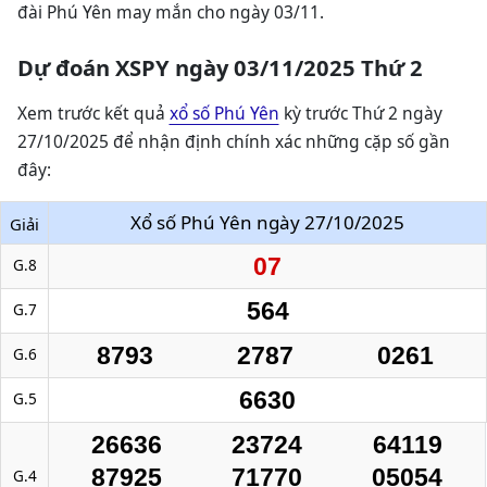
đài Phú Yên may mắn cho ngày 03/11.
Dự đoán XSPY ngày 03/11/2025 Thứ 2
Xem trước kết quả
xổ số Phú Yên
kỳ trước Thứ 2 ngày
27/10/2025 để nhận định chính xác những cặp số gần
đây:
Xổ số Phú Yên ngày 27/10/2025
Giải
07
G.8
564
G.7
8793
2787
0261
G.6
6630
G.5
26636
23724
64119
87925
71770
05054
G.4