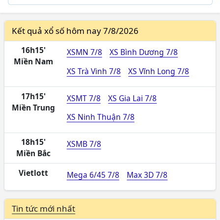
Kết quả xổ số hôm nay 7/8/2026
16h15'
XSMN 7/8
XS Bình Dương 7/8
Miền Nam
XS Trà Vinh 7/8
XS Vĩnh Long 7/8
17h15'
XSMT 7/8
XS Gia Lai 7/8
Miền Trung
XS Ninh Thuận 7/8
18h15'
XSMB 7/8
Miền Bắc
Vietlott
Mega 6/45 7/8
Max 3D 7/8
Tin tức mới nhất