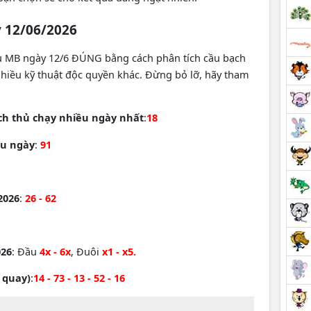
y 12/06/2026
ầu MB ngày 12/6 ĐÚNG bằng cách phân tích cầu bạch
và nhiều kỹ thuật độc quyền khác. Đừng bỏ lỡ, hãy tham
ạch thủ chạy nhiều ngày nhất
:
18
ều ngày
:
91
2026
:
26 - 62
026
: Đầu
4x - 6x
, Đuôi
x1 - x5.
 quay)
:
14 - 73 - 13 - 52 - 16