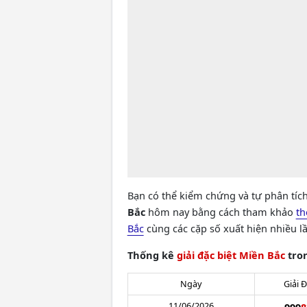
Bạn có thể kiểm chứng và tự phân tíc
Bắc
hôm nay bằng cách tham khảo
th
Bắc
cùng các cặp số xuất hiện nhiều l
Thống kê
giải đặc biệt Miền Bắc
tron
Ngày
Giải 
11/06/2026