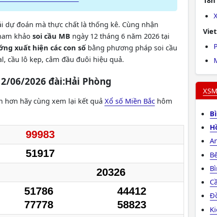
i dự đoán mà thực chất là thống kê. Cùng nhận
Viet
 tham khảo
soi cầu MB
ngày 12 tháng 6 năm 2026 tại
P
ớng xuất hiện các con số
bằng phương pháp soi cầu
scal, cầu lô kẹp, câm đầu đuôi hiệu quả.
2/06/2026 đài:Hải Phòng
XSM
 hơn hãy cùng xem lại kết quả
Xổ số Miền Bắc
hôm
B
H
99983
A
51917
Bế
B
20326
C
51786
44412
Đ
77778
58823
K