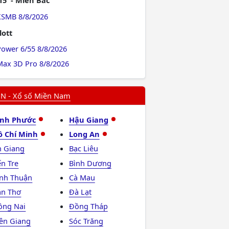
XSMB 8/8/2026
lott
ower 6/55 8/8/2026
Max 3D Pro 8/8/2026
N - Xổ số Miền Nam
ình Phước
Hậu Giang
ồ Chí Minh
Long An
n Giang
Bạc Liêu
n Tre
Bình Dương
ình Thuận
Cà Mau
ần Thơ
Đà Lạt
ồng Nai
Đồng Tháp
iên Giang
Sóc Trăng