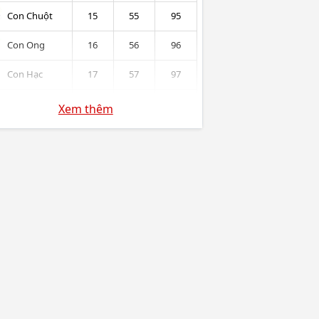
Con Chuột
15
55
95
Con Ong
16
56
96
Con Hạc
17
57
97
Mèo Rừng
18
58
98
Xem thêm
Con Bướm
19
59
99
Con Rết
19
60
Cô Gái
21
61
Bồ Câu
22
62
Con Khỉ
23
63
Con Ếch
24
64
Con Ó
25
65