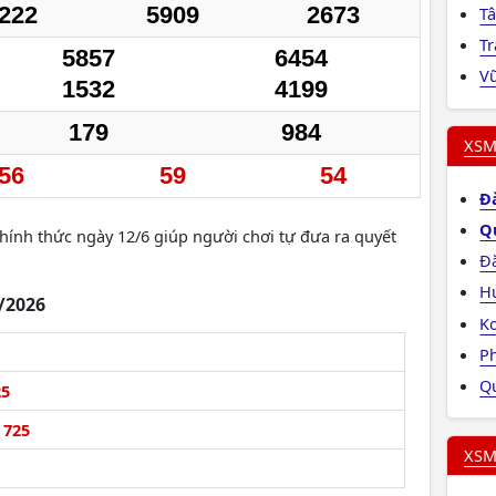
222
5909
2673
T
Tr
5857
6454
V
1532
4199
179
984
XSM
56
59
54
Đ
Q
chính thức ngày 12/6 giúp người chơi tự đưa ra quyết
Đ
H
/2026
K
P
Q
25
- 725
XSM