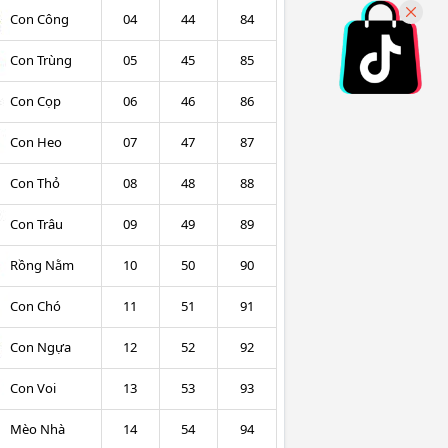
Con Công
04
44
84
Con Trùng
05
45
85
Con Cọp
06
46
86
Con Heo
07
47
87
Con Thỏ
08
48
88
Con Trâu
09
49
89
Rồng Nằm
10
50
90
Con Chó
11
51
91
Con Ngựa
12
52
92
Con Voi
13
53
93
Mèo Nhà
14
54
94