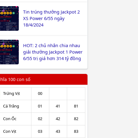
Tin trúng thưởng Jackpot 2
XS Power 6/55 ngày
18/4/2024
HOT: 2 chủ nhân chia nhau
giải thưởng Jackpot 1 Power
6/55 trị giá hơn 314 tỷ đồng
hĩa 100 con số
Trứng Vịt
00
Cá Trắng
01
41
81
Con Ốc
02
42
82
Con Vịt
03
43
83