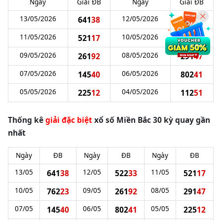
Ngày
Giải ĐB
Ngày
Giải ĐB
13/05/2026
641
38
12/05/2026
522
33
11/05/2026
521
17
10/05/2026
762
23
09/05/2026
261
92
08/05/2026
291
47
07/05/2026
145
40
06/05/2026
802
41
05/05/2026
225
12
04/05/2026
112
51
Thống kê
giải đặc biệt
xổ số Miền Bắc 30 kỳ quay gần
nhất
Ngày
ĐB
Ngày
ĐB
Ngày
ĐB
13/05
641
38
12/05
522
33
11/05
521
17
10/05
762
23
09/05
261
92
08/05
291
47
07/05
145
40
06/05
802
41
05/05
225
12