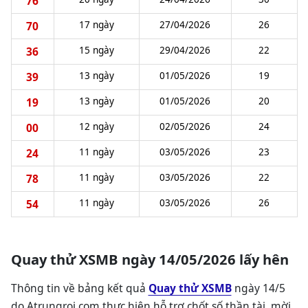
76
70
17 ngày
27/04/2026
26
36
15 ngày
29/04/2026
22
39
13 ngày
01/05/2026
19
19
13 ngày
01/05/2026
20
00
12 ngày
02/05/2026
24
24
11 ngày
03/05/2026
23
78
11 ngày
03/05/2026
22
54
11 ngày
03/05/2026
26
Quay thử XSMB ngày 14/05/2026 lấy hên
Thông tin về bảng kết quả
Quay thử XSMB
ngày 14/5
do Atrungroi.com thực hiện hỗ trợ chốt số thần tài, mời