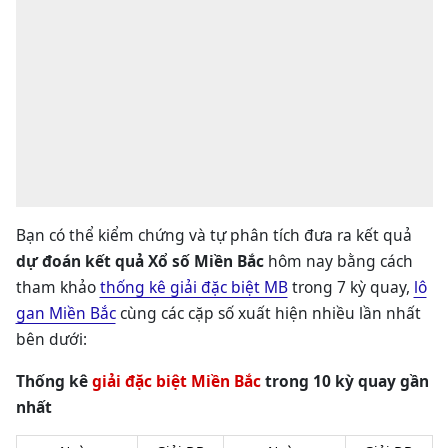
Bạn có thể kiểm chứng và tự phân tích đưa ra kết quả
dự đoán kết quả Xổ số Miền Bắc
hôm nay bằng cách
tham khảo
thống kê giải đặc biệt MB
trong 7 kỳ quay,
lô
gan Miền Bắc
cùng các cặp số xuất hiện nhiều lần nhất
bên dưới:
Thống kê
giải đặc biệt Miền Bắc
trong 10 kỳ quay gần
nhất