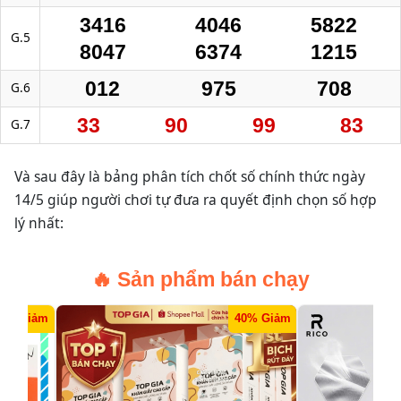
3416
4046
5822
G.5
8047
6374
1215
012
975
708
G.6
33
90
99
83
G.7
Và sau đây là bảng phân tích chốt số chính thức ngày
14/5 giúp người chơi tự đưa ra quyết định chọn số hợp
lý nhất:
🔥 Sản phẩm bán chạy
6% Giảm
40% Giảm