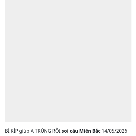
BÍ KÍP giúp A TRÚNG RỒI
soi cầu Miền Bắc
14/05/2026