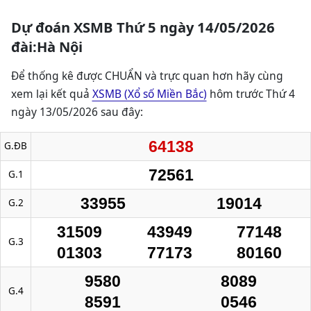
Dự đoán XSMB Thứ 5 ngày 14/05/2026
đài:Hà Nội
Để thống kê được CHUẨN và trực quan hơn hãy cùng
xem lại kết quả
XSMB (Xổ số Miền Bắc)
hôm trước Thứ 4
ngày 13/05/2026 sau đây:
64138
G.ĐB
72561
G.1
33955
19014
G.2
31509
43949
77148
G.3
01303
77173
80160
9580
8089
G.4
8591
0546