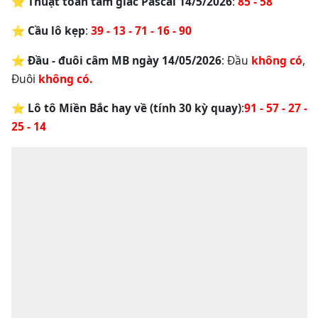
⭐️ Thuật toán tam giác Pascal 14/5/2026
:
85 - 58
⭐️ Cầu lô kẹp
:
39 - 13 - 71 - 16 - 90
⭐️ Đầu - đuôi câm MB ngày 14/05/2026
: Đầu
không có
,
Đuôi
không có.
⭐️ Lô tô Miền Bắc hay về (tính 30 kỳ quay)
:
91 - 57 - 27 -
25 - 14