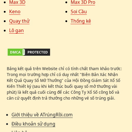
Max 3D
Max 3D Pro
Keno
Soi Cầu
Quay thử
Thống kê
Lô gan
Bảng kết quả trên Website chỉ có tính chất tham khảo trước:
Trong mọi trường hợp chỉ có duy nhất "Biên Bản Xác Nhận
Kết Quả Quay Số Mở Thưởng" của Hội Đồng Giám Sát Xổ Số
Kiến Thiết ký (sau khi kết thúc buổi quay số mở thưởng vài
phút) là kết quả cuối cùng để các Công Ty Xổ Số công bố và
căn cứ quyết định trả thưởng cho những vé số trúng giải.
Giới thiệu về ATrúngRồi.com
Điều khoản sử dụng