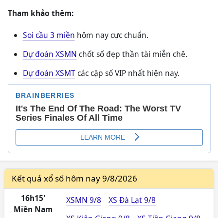
Tham khảo thêm:
Soi cầu 3 miền
hôm nay cực chuẩn.
Dự đoán XSMN
chốt số đẹp thần tài miễn chê.
Dự đoán XSMT
các cặp số VIP nhất hiện nay.
Kết quả xổ số hôm nay 9/8/2026
16h15'
XSMN 9/8
XS Đà Lạt 9/8
Miền Nam