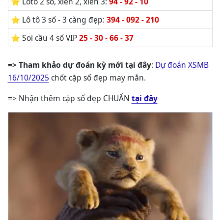
⭐️ Loto 2 số, xiên 2, xiên 3:
94 - 92 - 10
⭐️ Lô tô 3 số - 3 càng đẹp:
394 - 092 - 210
⭐️ Soi cầu 4 số VIP
25 - 30 - 66 - 37
=> Tham khảo dự đoán kỳ mới tại đây
:
Dự đoán XSMB
16/10/2025
chốt cặp số đẹp may mắn.
=> Nhận thêm cặp số đẹp CHUẨN
tại đây