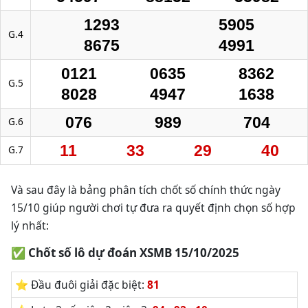
1293
5905
G.4
8675
4991
0121
0635
8362
G.5
8028
4947
1638
076
989
704
G.6
11
33
29
40
G.7
Và sau đây là bảng phân tích chốt số chính thức ngày
15/10 giúp người chơi tự đưa ra quyết định chọn số hợp
lý nhất:
✅ Chốt số lô dự đoán XSMB 15/10/2025
⭐️ Đầu đuôi giải đặc biệt:
81