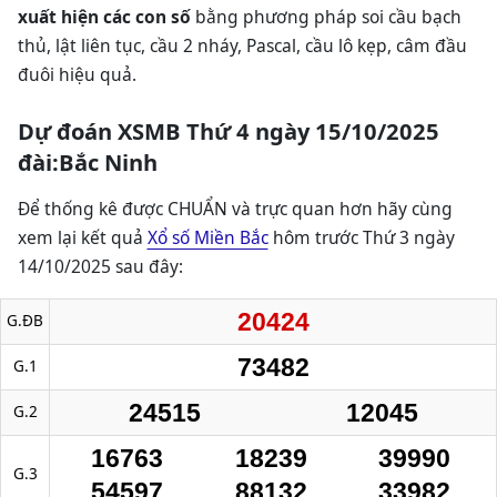
xuất hiện các con số
bằng phương pháp soi cầu bạch
thủ, lật liên tục, cầu 2 nháy, Pascal, cầu lô kẹp, câm đầu
đuôi hiệu quả.
Dự đoán XSMB Thứ 4 ngày 15/10/2025
đài:Bắc Ninh
Để thống kê được CHUẨN và trực quan hơn hãy cùng
xem lại kết quả
Xổ số Miền Bắc
hôm trước Thứ 3 ngày
14/10/2025 sau đây:
20424
G.ĐB
73482
G.1
24515
12045
G.2
16763
18239
39990
G.3
54597
88132
33982