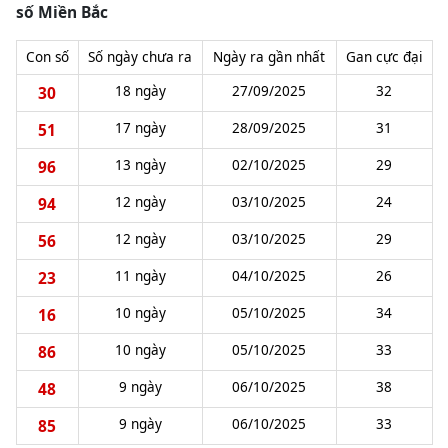
số Miền Bắc
Con số
Số ngày chưa ra
Ngày ra gần nhất
Gan cực đại
30
18 ngày
27/09/2025
32
51
17 ngày
28/09/2025
31
96
13 ngày
02/10/2025
29
94
12 ngày
03/10/2025
24
56
12 ngày
03/10/2025
29
23
11 ngày
04/10/2025
26
16
10 ngày
05/10/2025
34
86
10 ngày
05/10/2025
33
48
9 ngày
06/10/2025
38
85
9 ngày
06/10/2025
33