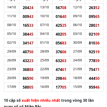
14/10
204
24
13/10
567
08
12/10
263
52
11/10
009
43
10/10
016
40
09/10
095
65
08/10
165
33
07/10
425
25
06/10
280
21
05/10
384
45
04/10
402
05
03/10
021
09
02/10
341
47
01/10
056
83
30/09
810
36
29/09
407
50
28/09
376
06
27/09
925
19
26/09
432
23
25/09
632
63
24/09
778
59
23/09
368
88
22/09
474
61
21/09
754
71
20/09
865
90
19/09
298
46
18/09
444
50
17/09
580
05
16/09
177
05
15/09
959
46
10 cặp số
xuất hiện nhiều nhất
trong vòng 30 lần
quay xổ số Miền Bắc