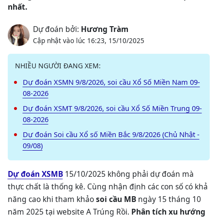
nhất.
Dự đoán bởi:
Hương Tràm
Cập nhật vào lúc 16:23, 15/10/2025
NHIỀU NGƯỜI ĐANG XEM:
Dự đoán XSMN 9/8/2026, soi cầu Xổ Số Miền Nam 09-
08-2026
Dự đoán XSMT 9/8/2026, soi cầu Xổ Số Miền Trung 09-
08-2026
Dự đoán Soi cầu Xổ số Miền Bắc 9/8/2026 (Chủ Nhật -
09/08)
Dự đoán XSMB
15/10/2025 không phải dự đoán mà
thực chất là thống kê. Cùng nhận định các con số có khả
năng cao khi tham khảo
soi cầu MB
ngày 15 tháng 10
năm 2025 tại website A Trúng Rồi.
Phân tích xu hướng