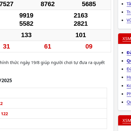
7527
8762
5685
T
Tr
9919
2163
V
5582
2821
133
101
XSM
31
61
09
Đ
Q
chính thức ngày 19/8 giúp người chơi tự đưa ra quyết
Đ
H
/2025
K
P
Q
22
- 122
XSM