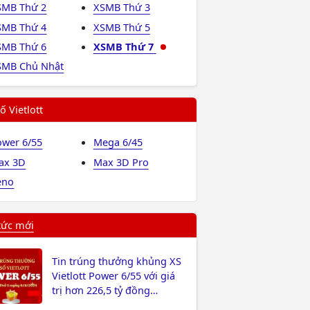
SMB Thứ 2
XSMB Thứ 3
SMB Thứ 4
XSMB Thứ 5
SMB Thứ 6
XSMB Thứ 7
SMB Chủ Nhật
ố Vietlott
ower 6/55
Mega 6/45
ax 3D
Max 3D Pro
eno
tức mới
Tin trúng thưởng khủng XS
Vietlott Power 6/55 với giá
trị hơn 226,5 tỷ đồng…