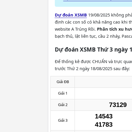
Dự đoán XSMB
19/08/2025 không phả
định các con số có khả năng cao khi
website A Trúng Rồi.
Phân tích xu hư
bạch thủ, lật liên tục, cầu 2 nháy, Pa
Dự đoán XSMB Thứ 3 ngày 1
Để thống kê được CHUẨN và trực quan
trước Thứ 2 ngày 18/08/2025 sau đây:
Giải ĐB
Giải 1
73129
Giải 2
14543
Giải 3
41783