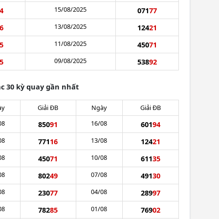
15/08/2025
4
071
77
13/08/2025
6
124
21
11/08/2025
5
450
71
09/08/2025
5
538
92
c 30 kỳ quay gần nhất
ày
Giải
ĐB
Ngày
Giải
ĐB
08
16/08
850
91
601
94
08
13/08
771
16
124
21
08
10/08
450
71
611
35
08
07/08
802
49
491
30
08
04/08
230
77
289
97
08
01/08
782
85
769
02