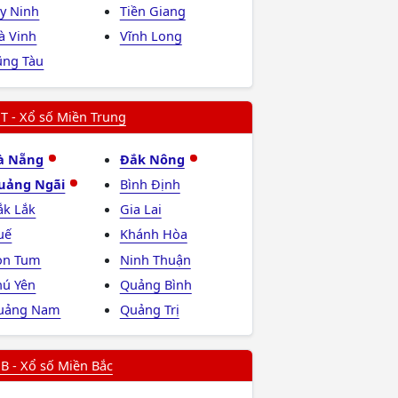
ây Ninh
Tiền Giang
à Vinh
Vĩnh Long
ũng Tàu
T - Xổ số Miền Trung
à Nẵng
Đắk Nông
uảng Ngãi
Bình Định
ắk Lắk
Gia Lai
uế
Khánh Hòa
on Tum
Ninh Thuận
hú Yên
Quảng Bình
uảng Nam
Quảng Trị
B - Xổ số Miền Bắc