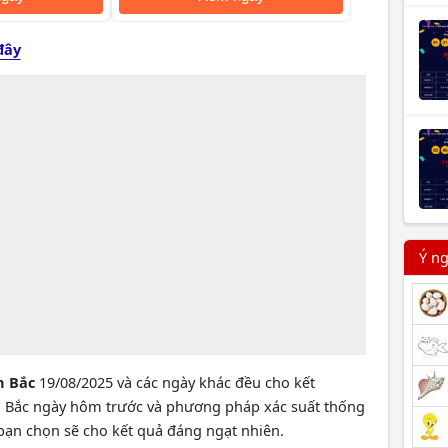
đây
Ý ng
n Bắc
19/08/2025 và các ngày khác đều cho kết
ền Bắc ngày hôm trước và phương pháp xác suất thống
 bạn chọn sẽ cho kết quả đáng ngạt nhiên.