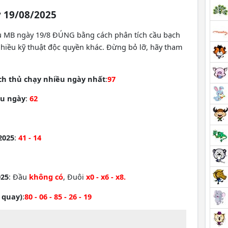
y 19/08/2025
ầu MB ngày 19/8 ĐÚNG bằng cách phân tích cầu bạch
và nhiều kỹ thuật độc quyền khác. Đừng bỏ lỡ, hãy tham
ạch thủ chạy nhiều ngày nhất
:
97
ều ngày
:
62
2025
:
41 - 14
025
: Đầu
không có
, Đuôi
x0 - x6 - x8.
 quay)
:
80 - 06 - 85 - 26 - 19