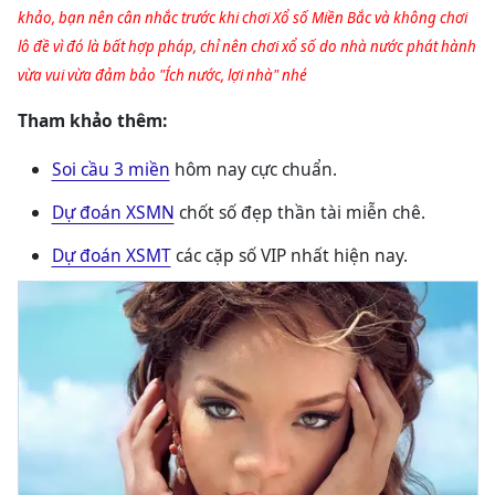
khảo, bạn nên cân nhắc trước khi chơi Xổ số Miền Bắc và không chơi
lô đề vì đó là bất hợp pháp, chỉ nên chơi xổ số do nhà nước phát hành
vừa vui vừa đảm bảo "Ích nước, lợi nhà" nhé
Tham khảo thêm:
Soi cầu 3 miền
hôm nay cực chuẩn.
Dự đoán XSMN
chốt số đẹp thần tài miễn chê.
Dự đoán XSMT
các cặp số VIP nhất hiện nay.