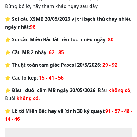
Đừng bỏ lỡ, hãy tham khảo ngay sau đây!
⭐️ Soi cầu XSMB 20/05/2026 vị trí bạch thủ chạy nhiều
ngày nhất
:
96
⭐️ Soi cầu Miền Bắc lật liên tục nhiều ngày
:
80
⭐️ Cầu MB 2 nháy
:
62 - 85
⭐️ Thuật toán tam giác Pascal 20/5/2026
:
29 - 92
⭐️ Cầu lô kẹp
:
15 - 41 - 56
⭐️ Đầu - đuôi câm MB ngày 20/05/2026
: Đầu
không có
,
Đuôi
không có.
⭐️ Lô tô Miền Bắc hay về (tính 30 kỳ quay)
:
91 - 57 - 48 -
14 - 46