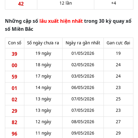
42
12 lần
+4
Những cặp số
lâu xuất hiện nhất
trong 30 kỳ quay xổ
số Miền Bắc
Con số
Số ngày chưa ra
Ngày ra gần nhất
Gan cực đại
39
19 ngày
01/05/2026
19
00
18 ngày
02/05/2026
24
59
17 ngày
03/05/2026
24
01
14 ngày
06/05/2026
23
02
13 ngày
07/05/2026
25
29
13 ngày
07/05/2026
23
82
12 ngày
08/05/2026
27
96
11 ngày
09/05/2026
29