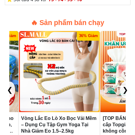
🔥 Sản phẩm bán chạy
3% Giảm
36% Giảm
❮
❯
ng cho
Vòng Lắc Eo Lò Xo Bọc Vải Mềm
[TOP BÁN CH
n đẹp,
– Dụng Cụ Tập Gym Yoga Tại
cấp Topgia 80
u, rộng
Nhà Giảm Eo 1.5–2.5kg
không cồn, k