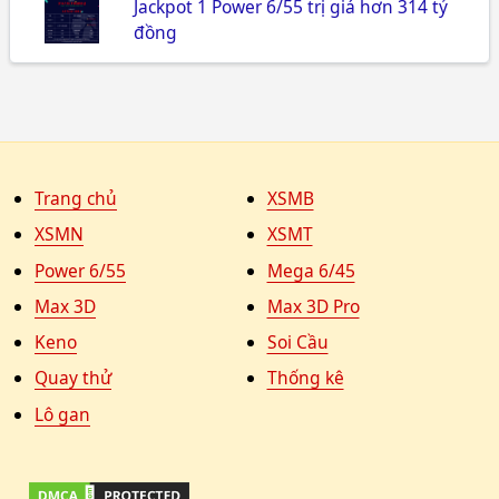
Jackpot 1 Power 6/55 trị giá hơn 314 tỷ
đồng
Trang chủ
XSMB
XSMN
XSMT
Power 6/55
Mega 6/45
Max 3D
Max 3D Pro
Keno
Soi Cầu
Quay thử
Thống kê
Lô gan