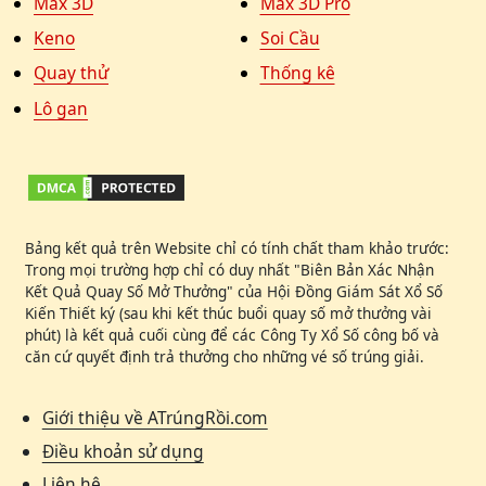
Max 3D
Max 3D Pro
Keno
Soi Cầu
Quay thử
Thống kê
Lô gan
Bảng kết quả trên Website chỉ có tính chất tham khảo trước:
Trong mọi trường hợp chỉ có duy nhất "Biên Bản Xác Nhận
Kết Quả Quay Số Mở Thưởng" của Hội Đồng Giám Sát Xổ Số
Kiến Thiết ký (sau khi kết thúc buổi quay số mở thưởng vài
phút) là kết quả cuối cùng để các Công Ty Xổ Số công bố và
căn cứ quyết định trả thưởng cho những vé số trúng giải.
Giới thiệu về ATrúngRồi.com
Điều khoản sử dụng
Liên hệ