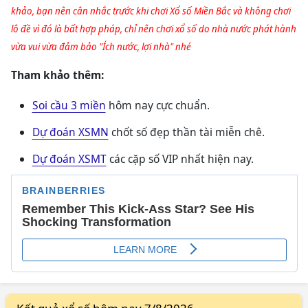
khảo, bạn nên cân nhắc trước khi chơi Xổ số Miền Bắc và không chơi
lô đề vì đó là bất hợp pháp, chỉ nên chơi xổ số do nhà nước phát hành
vừa vui vừa đảm bảo "Ích nước, lợi nhà" nhé
Tham khảo thêm:
Soi cầu 3 miền
hôm nay cực chuẩn.
Dự đoán XSMN
chốt số đẹp thần tài miễn chê.
Dự đoán XSMT
các cặp số VIP nhất hiện nay.