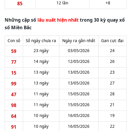
85
12 lần
+8
Những cặp số
lâu xuất hiện nhất
trong 30 kỳ quay xổ
số Miền Bắc
Con số
Số ngày chưa ra
Ngày ra gần nhất
Gan cực đại
59
23 ngày
03/05/2026
24
77
14 ngày
12/05/2026
26
15
13 ngày
13/05/2026
23
99
13 ngày
13/05/2026
27
47
11 ngày
15/05/2026
28
98
11 ngày
15/05/2026
21
64
10 ngày
16/05/2026
19
91
10 ngày
16/05/2026
22