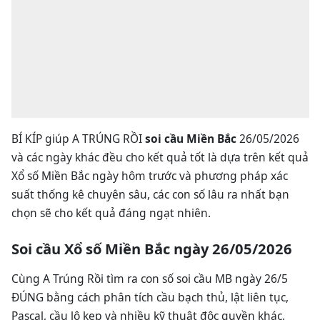
BÍ KÍP giúp A TRÚNG RỒI
soi cầu Miền Bắc
26/05/2026
và các ngày khác đều cho kết quả tốt là dựa trên kết quả
Xổ số Miền Bắc ngày hôm trước và phương pháp xác
suất thống kê chuyên sâu, các con số lâu ra nhất bạn
chọn sẽ cho kết quả đáng ngạt nhiên.
Soi cầu Xổ số Miền Bắc ngày 26/05/2026
Cùng A Trúng Rồi tìm ra con số soi cầu MB ngày 26/5
ĐÚNG bằng cách phân tích cầu bạch thủ, lật liên tục,
Pascal, cầu lô kẹp và nhiều kỹ thuật độc quyền khác.