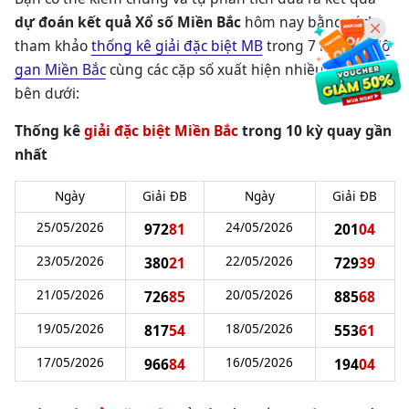
dự đoán kết quả Xổ số Miền Bắc
hôm nay bằng cách
tham khảo
thống kê giải đặc biệt MB
trong 7 kỳ quay,
lô
gan Miền Bắc
cùng các cặp số xuất hiện nhiều lần nhất
bên dưới:
Thống kê
giải đặc biệt Miền Bắc
trong 10 kỳ quay gần
nhất
Ngày
Giải ĐB
Ngày
Giải ĐB
25/05/2026
972
81
24/05/2026
201
04
23/05/2026
380
21
22/05/2026
729
39
21/05/2026
726
85
20/05/2026
885
68
19/05/2026
817
54
18/05/2026
553
61
17/05/2026
966
84
16/05/2026
194
04