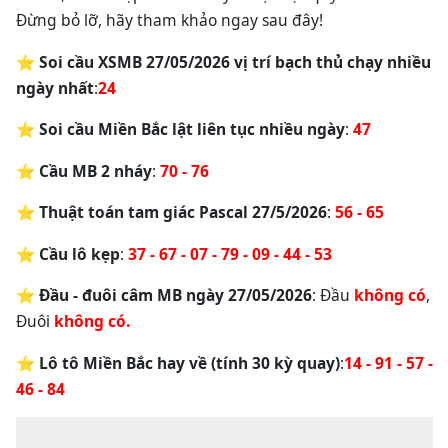
Đừng bỏ lỡ, hãy tham khảo ngay sau đây!
⭐️ Soi cầu XSMB 27/05/2026 vị trí bạch thủ chạy nhiều
ngày nhất
:
24
⭐️ Soi cầu Miền Bắc lật liên tục nhiều ngày
:
47
⭐️ Cầu MB 2 nháy
:
70 - 76
⭐️ Thuật toán tam giác Pascal 27/5/2026
:
56 - 65
⭐️ Cầu lô kẹp
:
37 - 67 - 07 - 79 - 09 - 44 - 53
⭐️ Đầu - đuôi câm MB ngày 27/05/2026
: Đầu
không có
,
Đuôi
không có.
⭐️ Lô tô Miền Bắc hay về (tính 30 kỳ quay)
:
14 - 91 - 57 -
46 - 84