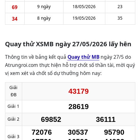
69
9 ngày
18/05/2026
23
34
8 ngày
19/05/2026
35
Quay thử XSMB ngày 27/05/2026 lấy hên
Thông tin về bảng kết quả
Quay thử MB
ngày 27/5 do
Atrungroi.com thực hiện hỗ trợ chốt số thần tài, mời quý
vị xem xét và chốt số dự thưởng hôm nay:
Giải
43179
ĐB
28619
Giải 1
69852
36111
Giải 2
72076
30537
95790
Giải 3