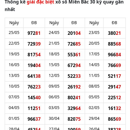
Thống kê
giải đặc biệt
xổ số Miền Bắc 30 kỳ quay gần
nhất
Ngày
ĐB
Ngày
ĐB
Ngày
ĐB
25/05
972
81
24/05
201
04
23/05
380
21
22/05
729
39
21/05
726
85
20/05
885
68
19/05
817
54
18/05
553
61
17/05
966
84
16/05
194
04
15/05
672
94
14/05
766
69
13/05
641
38
12/05
522
33
11/05
521
17
10/05
762
23
09/05
261
92
08/05
291
47
07/05
145
40
06/05
802
41
05/05
225
12
04/05
112
51
03/05
329
64
02/05
161
32
01/05
966
37
30/04
820
75
29/04
865
69
28/04
452
54
27/04
100
59
26/04
382
28