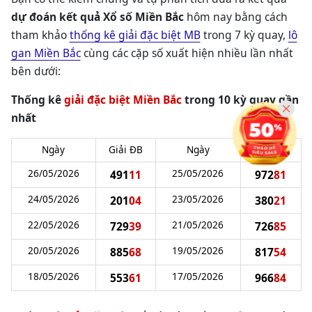
dự đoán kết quả Xổ số Miền Bắc
hôm nay bằng cách
tham khảo
thống kê giải đặc biệt MB
trong 7 kỳ quay,
lô
gan Miền Bắc
cùng các cặp số xuất hiện nhiều lần nhất
bên dưới:
Thống kê
giải đặc biệt Miền Bắc
trong 10 kỳ quay gần
nhất
Ngày
Giải ĐB
Ngày
Giải ĐB
26/05/2026
491
11
25/05/2026
972
81
24/05/2026
201
04
23/05/2026
380
21
22/05/2026
729
39
21/05/2026
726
85
20/05/2026
885
68
19/05/2026
817
54
18/05/2026
553
61
17/05/2026
966
84