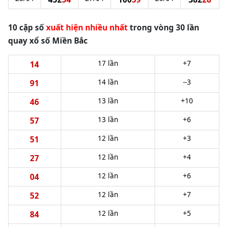
10 cặp số
xuất hiện nhiều nhất
trong vòng 30 lần
quay xổ số Miền Bắc
14
17 lần
+7
91
14 lần
--3
46
13 lần
+10
57
13 lần
+6
51
12 lần
+3
27
12 lần
+4
04
12 lần
+6
52
12 lần
+7
84
12 lần
+5