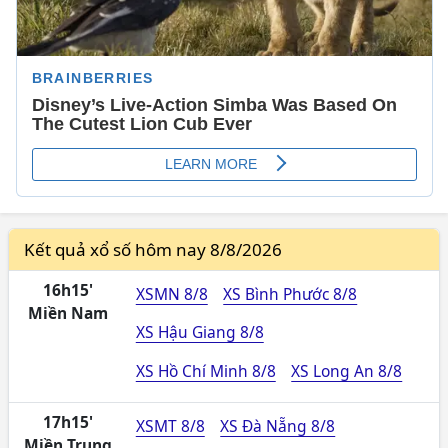
Kết quả xổ số hôm nay 8/8/2026
16h15'
XSMN 8/8
XS Bình Phước 8/8
Miền Nam
XS Hậu Giang 8/8
XS Hồ Chí Minh 8/8
XS Long An 8/8
17h15'
XSMT 8/8
XS Đà Nẵng 8/8
Miền Trung