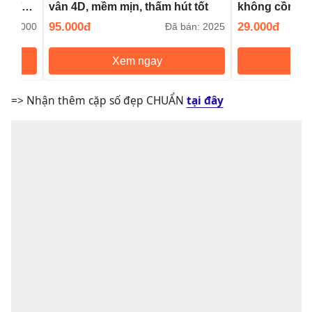
12/13/14/15/16/pro/max/plus/promax
vân 4D, mềm mịn, thấm hút tốt
không cồn, k
dành cho mẹ 
95.000đ
29.000đ
: 100000
Đã bán: 2025
Xem ngay
X
=> Nhận thêm cặp số đẹp CHUẨN
tại đây