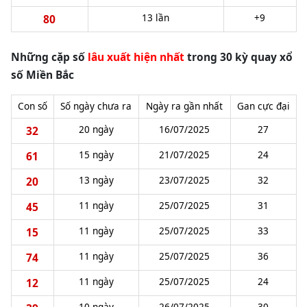
80
13 lần
+9
Những cặp số
lâu xuất hiện nhất
trong 30 kỳ quay xổ
số Miền Bắc
Con số
Số ngày chưa ra
Ngày ra gần nhất
Gan cực đại
32
20 ngày
16/07/2025
27
61
15 ngày
21/07/2025
24
20
13 ngày
23/07/2025
32
45
11 ngày
25/07/2025
31
15
11 ngày
25/07/2025
33
74
11 ngày
25/07/2025
36
12
11 ngày
25/07/2025
24
10 ngày
26/07/2025
30