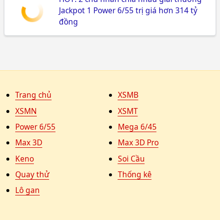
Jackpot 1 Power 6/55 trị giá hơn 314 tỷ
đồng
Trang chủ
XSMB
XSMN
XSMT
Power 6/55
Mega 6/45
Max 3D
Max 3D Pro
Keno
Soi Cầu
Quay thử
Thống kê
Lô gan