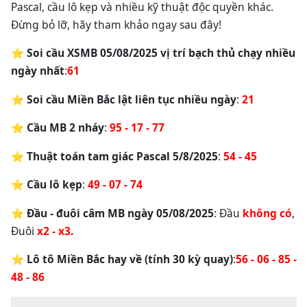
Pascal, cầu lô kẹp và nhiều kỹ thuật độc quyền khác.
Đừng bỏ lỡ, hãy tham khảo ngay sau đây!
⭐️ Soi cầu XSMB 05/08/2025 vị trí bạch thủ chạy nhiều
ngày nhất
:
61
⭐️ Soi cầu Miền Bắc lật liên tục nhiều ngày
:
21
⭐️ Cầu MB 2 nháy
:
95 - 17 - 77
⭐️ Thuật toán tam giác Pascal 5/8/2025
:
54 - 45
⭐️ Cầu lô kẹp
:
49 - 07 - 74
⭐️ Đầu - đuôi câm MB ngày 05/08/2025
: Đầu
không có
,
Đuôi
x2 - x3.
⭐️ Lô tô Miền Bắc hay về (tính 30 kỳ quay)
:
56 - 06 - 85 -
48 - 86