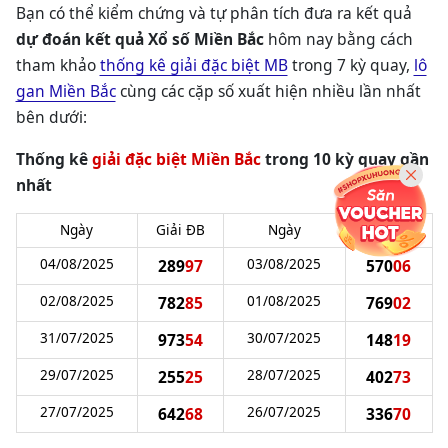
Bạn có thể kiểm chứng và tự phân tích đưa ra kết quả
dự đoán kết quả Xổ số Miền Bắc
hôm nay bằng cách
tham khảo
thống kê giải đặc biệt MB
trong 7 kỳ quay,
lô
gan Miền Bắc
cùng các cặp số xuất hiện nhiều lần nhất
bên dưới:
Thống kê
giải đặc biệt Miền Bắc
trong 10 kỳ quay gần
nhất
Ngày
Giải ĐB
Ngày
Giải ĐB
04/08/2025
289
97
03/08/2025
570
06
02/08/2025
782
85
01/08/2025
769
02
31/07/2025
973
54
30/07/2025
148
19
29/07/2025
255
25
28/07/2025
402
73
27/07/2025
642
68
26/07/2025
336
70