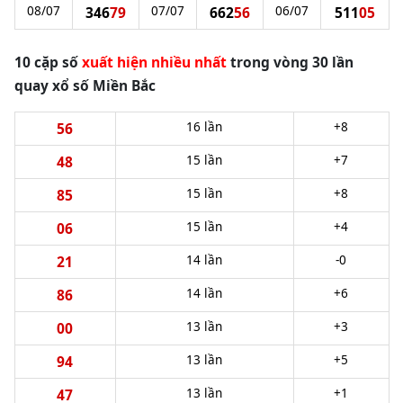
08/07
346
79
07/07
662
56
06/07
511
05
10 cặp số
xuất hiện nhiều nhất
trong vòng 30 lần
quay xổ số Miền Bắc
56
16 lần
+8
48
15 lần
+7
85
15 lần
+8
06
15 lần
+4
21
14 lần
-0
86
14 lần
+6
00
13 lần
+3
94
13 lần
+5
47
13 lần
+1