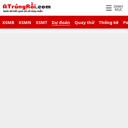
DANH
MỤC
XSMB
XSMN
XSMT
Dự đoán
Quay thử
Thống kê
P