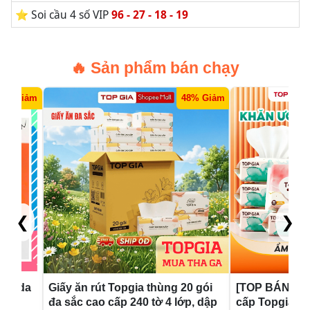
⭐️ Soi cầu 4 số VIP
96 - 27 - 18 - 19
🔥 Sản phẩm bán chạy
6% Giảm
48% Giảm
❮
❯
iết da
Giấy ăn rút Topgia thùng 20 gói
[TOP BÁN CH
đa sắc cao cấp 240 tờ 4 lớp, dập
cấp Topgia 80