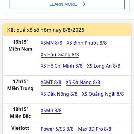
Kết quả xổ số hôm nay 8/8/2026
16h15'
XSMN 8/8
XS Bình Phước 8/8
Miền Nam
XS Hậu Giang 8/8
XS Hồ Chí Minh 8/8
XS Long An 8/8
17h15'
XSMT 8/8
XS Đà Nẵng 8/8
Miền Trung
XS Đắk Nông 8/8
XS Quảng Ngãi 8/8
18h15'
XSMB 8/8
Miền Bắc
Vietlott
Power 6/55 8/8
Max 3D Pro 8/8