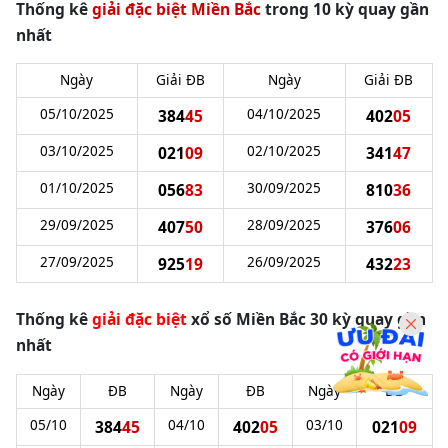
Thống kê
giải đặc biệt Miền Bắc
trong 10 kỳ quay gần
nhất
Ngày
Giải ĐB
Ngày
Giải ĐB
05/10/2025
384
45
04/10/2025
402
05
03/10/2025
021
09
02/10/2025
341
47
01/10/2025
056
83
30/09/2025
810
36
29/09/2025
407
50
28/09/2025
376
06
27/09/2025
925
19
26/09/2025
432
23
Thống kê
giải đặc biệt
xổ số Miền Bắc 30 kỳ quay gần
nhất
Ngày
ĐB
Ngày
ĐB
Ngày
ĐB
05/10
384
45
04/10
402
05
03/10
021
09