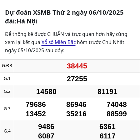
Dự đoán XSMB Thứ 2 ngày 06/10/2025
đài:Hà Nội
Để thống kê được CHUẨN và trực quan hơn hãy cùng
xem lại kết quả
Xổ số Miền Bắc
hôm trước Chủ Nhật
ngày 05/10/2025 sau đây:
38445
G.ĐB
27255
G.1
14580
81191
G.2
79686
86946
74048
G.3
13452
35216
88599
9486
6361
G.4
6087
6117