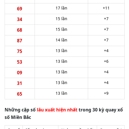
69
17 lần
+11
34
15 lần
+7
68
15 lần
+7
87
14 lần
+7
75
13 lần
+4
53
13 lần
+6
09
13 lần
+4
31
13 lần
+4
65
13 lần
+9
Những cặp số
lâu xuất hiện nhất
trong 30 kỳ quay xổ
số Miền Bắc