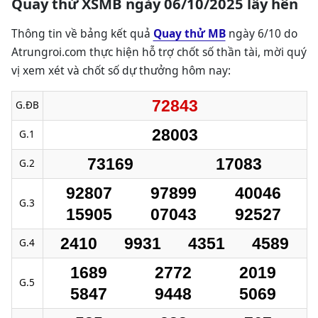
Quay thử XSMB ngày 06/10/2025 lấy hên
Thông tin về bảng kết quả
Quay thử MB
ngày 6/10 do
Atrungroi.com thực hiện hỗ trợ chốt số thần tài, mời quý
vị xem xét và chốt số dự thưởng hôm nay:
72843
G.ĐB
28003
G.1
73169
17083
G.2
92807
97899
40046
G.3
15905
07043
92527
2410
9931
4351
4589
G.4
1689
2772
2019
G.5
5847
9448
5069