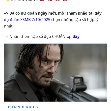
=> Đã có dự đoán ngày mới, mời tham khảo tại đây
:
dự đoán XSMB 7/10/2025
chọn những cặp số hợp lý
nhất.
=> Nhận thêm cặp số đẹp CHUẨN
tại đây