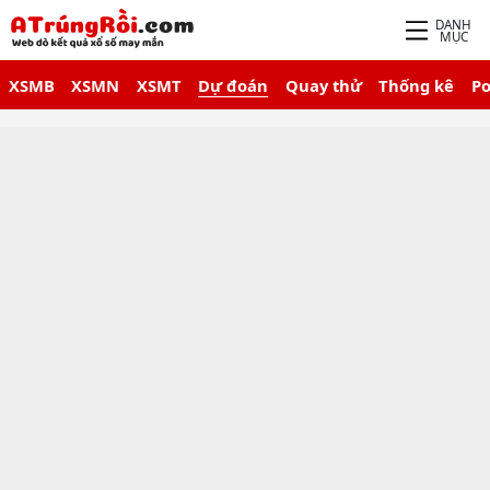
DANH
MỤC
XSMB
XSMN
XSMT
Dự đoán
Quay thử
Thống kê
P