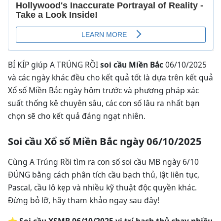
BÍ KÍP giúp A TRÚNG RỒI
soi cầu Miền Bắc
06/10/2025
và các ngày khác đều cho kết quả tốt là dựa trên kết quả
Xổ số Miền Bắc ngày hôm trước và phương pháp xác
suất thống kê chuyên sâu, các con số lâu ra nhất bạn
chọn sẽ cho kết quả đáng ngạt nhiên.
Soi cầu Xổ số Miền Bắc ngày 06/10/2025
Cùng A Trúng Rồi tìm ra con số soi cầu MB ngày 6/10
ĐÚNG bằng cách phân tích cầu bạch thủ, lật liên tục,
Pascal, cầu lô kẹp và nhiều kỹ thuật độc quyền khác.
Đừng bỏ lỡ, hãy tham khảo ngay sau đây!
⭐️ Soi cầu XSMB 06/10/2025 vị trí bạch thủ chạy nhiều