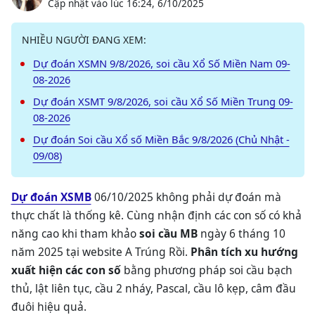
Cập nhật vào lúc 16:24, 6/10/2025
NHIỀU NGƯỜI ĐANG XEM:
Dự đoán XSMN 9/8/2026, soi cầu Xổ Số Miền Nam 09-
08-2026
Dự đoán XSMT 9/8/2026, soi cầu Xổ Số Miền Trung 09-
08-2026
Dự đoán Soi cầu Xổ số Miền Bắc 9/8/2026 (Chủ Nhật -
09/08)
Dự đoán XSMB
06/10/2025 không phải dự đoán mà
thực chất là thống kê. Cùng nhận định các con số có khả
năng cao khi tham khảo
soi cầu MB
ngày 6 tháng 10
năm 2025 tại website A Trúng Rồi.
Phân tích xu hướng
xuất hiện các con số
bằng phương pháp soi cầu bạch
thủ, lật liên tục, cầu 2 nháy, Pascal, cầu lô kẹp, câm đầu
đuôi hiệu quả.