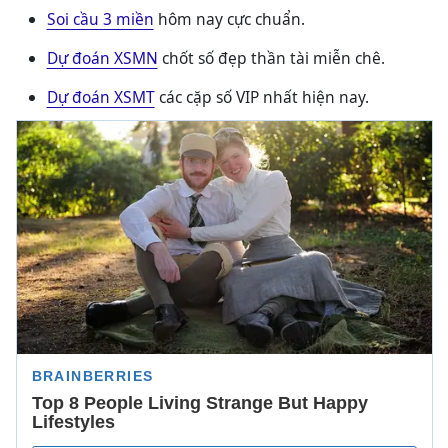
Soi cầu 3 miền
hôm nay cực chuẩn.
Dự đoán XSMN
chốt số đẹp thần tài miễn chê.
Dự đoán XSMT
các cặp số VIP nhất hiện nay.