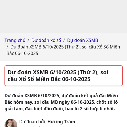
Trang chủ
Dự đoán xổ số
Dự đoán XSMB
Dự đoán XSMB 6/10/2025 (Thứ 2), soi cầu Xổ Số Miền
Bắc 06-10-2025
Dự đoán XSMB 6/10/2025 (Thứ 2), soi
cầu Xổ Số Miền Bắc 06-10-2025
Dự đoán XSMB 6/10/2025, dự đoán kết quả đài Miền
Bắc hôm nay, soi cầu MB ngày 06-10-2025, chốt số lô
giải tám, đặc biệt đầu đuôi, bao lô 2 số hợp lí nhất.
Dự đoán bởi:
Hương Tràm