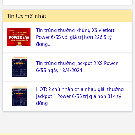
Tin tức mới nhất
Tin trúng thưởng khủng XS Vietlott
Power 6/55 với giá trị hơn 226,5 tỷ
đồng…
Tin trúng thưởng Jackpot 2 XS Power
6/55 ngày 18/4/2024
HOT: 2 chủ nhân chia nhau giải thưởng
Jackpot 1 Power 6/55 trị giá hơn 314 tỷ
đồng