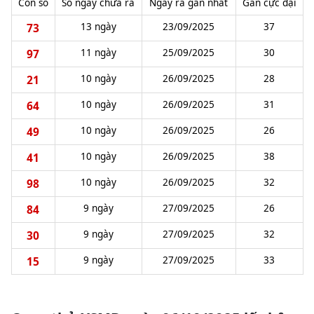
Con số
Số ngày chưa ra
Ngày ra gần nhất
Gan cực đại
73
13 ngày
23/09/2025
37
97
11 ngày
25/09/2025
30
21
10 ngày
26/09/2025
28
64
10 ngày
26/09/2025
31
49
10 ngày
26/09/2025
26
41
10 ngày
26/09/2025
38
98
10 ngày
26/09/2025
32
84
9 ngày
27/09/2025
26
30
9 ngày
27/09/2025
32
15
9 ngày
27/09/2025
33