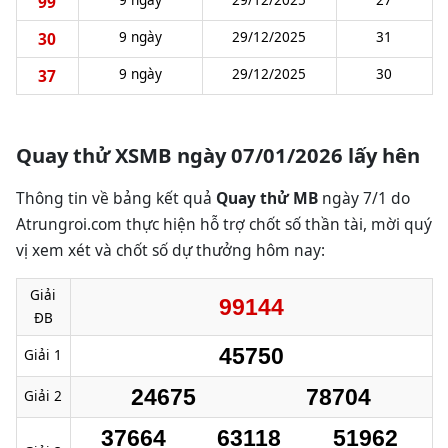
99
30
9 ngày
29/12/2025
31
37
9 ngày
29/12/2025
30
Quay thử XSMB ngày 07/01/2026 lấy hên
Thông tin về bảng kết quả
Quay thử MB
ngày 7/1 do
Atrungroi.com thực hiện hỗ trợ chốt số thần tài, mời quý
vị xem xét và chốt số dự thưởng hôm nay:
Giải
99144
ĐB
45750
Giải 1
24675
78704
Giải 2
37664
63118
51962