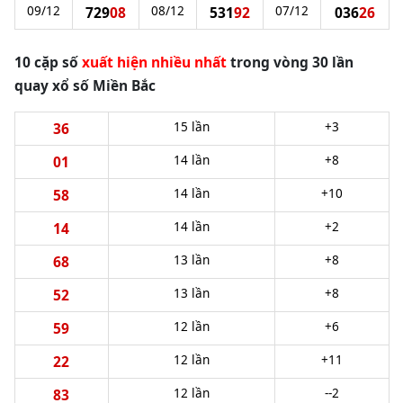
09/12
729
08
08/12
531
92
07/12
036
26
10 cặp số
xuất hiện nhiều nhất
trong vòng 30 lần
quay xổ số Miền Bắc
36
15 lần
+3
01
14 lần
+8
58
14 lần
+10
14
14 lần
+2
68
13 lần
+8
52
13 lần
+8
59
12 lần
+6
22
12 lần
+11
83
12 lần
--2