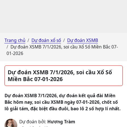
Trang chủ
Dự đoán xổ số
Dự đoán XSMB
Dự đoán XSMB 7/1/2026, soi cầu Xổ Số Miền Bắc 07-
01-2026
Dự đoán XSMB 7/1/2026, soi cầu Xổ Số
Miền Bắc 07-01-2026
Dự đoán XSMB 7/1/2026, dự đoán kết quả đài Miền
Bắc hôm nay, soi cầu XSMB ngày 07-01-2026, chốt số
lô giải tám, đặc biệt đầu đuôi, bao lô 2 số hợp lí nhất.
Dự đoán bởi:
Hương Tràm