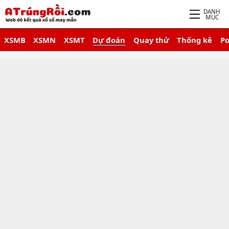
DANH
MỤC
XSMB
XSMN
XSMT
Dự đoán
Quay thử
Thống kê
P