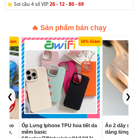
⭐️ Soi cầu 4 số VIP
26 - 12 - 80 - 69
🔥 Sản phẩm bán chạy
3% Giảm
16% Giảm
❮
❯
ng cho
Ốp Lưng Iphone TPU hoa tiết da
Áo 2 dây sợi bún ( có mút ngực )
n đẹp,
mềm basic
dáng lửng AN