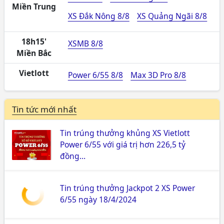
Miền Trung
XS Đắk Nông 8/8
XS Quảng Ngãi 8/8
18h15'
XSMB 8/8
Miền Bắc
Vietlott
Power 6/55 8/8
Max 3D Pro 8/8
Tin tức mới nhất
Tin trúng thưởng khủng XS Vietlott
Power 6/55 với giá trị hơn 226,5 tỷ
đồng…
Tin trúng thưởng Jackpot 2 XS Power
6/55 ngày 18/4/2024