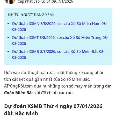
Cập nhật vào lúc 01:09, 7/1/2026
NHIỀU NGƯỜI ĐANG XEM:
Dự đoán XSMN 8/8/2026, soi cầu Xổ Số Miền Nam 08-
08-2026
Dự đoán XSMT 8/8/2026, soi cầu Xổ Số Miền Trung 08-
08-2026
Dự đoán XSMB 8/8/2026, soi cầu Xổ Số Miền Bắc 08-
08-2026
Dựa vào các thuật toán xác suất thống kê cùng phân
tích các kết quả gần nhất của xổ số Miền Bắc.
ATrúngRồi.com đưa ra những con số may mắn trong
dự
đoán Miền Bắc
với độ chính xác cao.
Dự đoán XSMB Thứ 4 ngày 07/01/2026
đài: Bắc Ninh