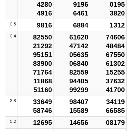
4280
9196
0195
4916
6461
3820
G.5
9816
6884
1312
G.4
82550
61620
74606
21292
47142
48484
95151
05635
67550
83900
06840
61302
71764
82559
15255
11868
94405
37632
51160
99299
41700
G.3
33649
98407
34119
58746
15589
66585
G.2
12695
14656
08179