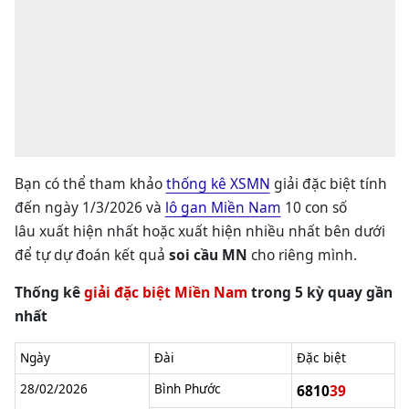
Bạn có thể tham khảo
thống kê XSMN
giải đặc biệt tính
đến ngày 1/3/2026 và
lô gan Miền Nam
10 con số
lâu xuất hiện nhất hoặc xuất hiện nhiều nhất bên dưới
để tự dự đoán kết quả
soi cầu MN
cho riêng mình.
Thống kê
giải đặc biệt Miền Nam
trong 5 kỳ quay gần
nhất
Ngày
Đài
Đặc biệt
28/02/2026
Bình Phước
6810
39