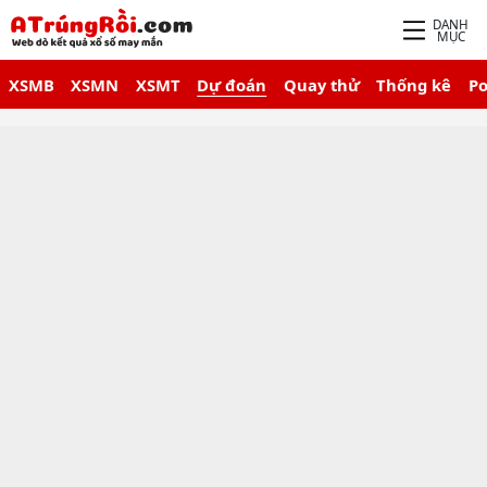
DANH
MỤC
XSMB
XSMN
XSMT
Dự đoán
Quay thử
Thống kê
P