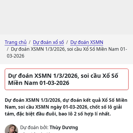
Trang chủ
Dự đoán xổ số
Dự đoán XSMN
Dự đoán XSMN 1/3/2026, soi cầu Xổ Số Miền Nam 01-
03-2026
Dự đoán XSMN 1/3/2026, soi cầu Xổ Số
Miền Nam 01-03-2026
Dự đoán XSMN 1/3/2026, dự đoán kết quả Xổ Số Miền
Nam, soi cầu XSMN ngày 01-03-2026, chốt số lô giải
tám, đặc biệt đầu đuôi, bao lô 2 số hợp lí nhất.
Dự đoán bởi:
Thùy Dương