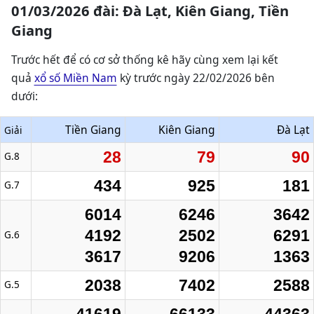
01/03/2026 đài: Đà Lạt, Kiên Giang, Tiền
Giang
Trước hết để có cơ sở thống kê hãy cùng xem lại kết
quả
xổ số Miền Nam
kỳ trước ngày 22/02/2026 bên
dưới:
Tiền Giang
Kiên Giang
Đà Lạt
Giải
28
79
90
G.8
434
925
181
G.7
6014
6246
3642
4192
2502
6291
G.6
3617
9206
1363
2038
7402
2588
G.5
41619
66133
44363