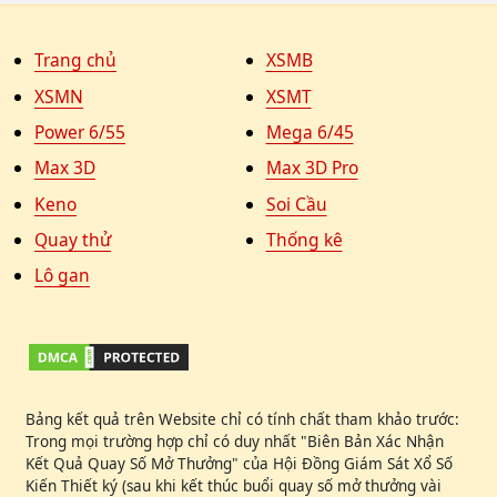
Trang chủ
XSMB
XSMN
XSMT
Power 6/55
Mega 6/45
Max 3D
Max 3D Pro
Keno
Soi Cầu
Quay thử
Thống kê
Lô gan
Bảng kết quả trên Website chỉ có tính chất tham khảo trước:
Trong mọi trường hợp chỉ có duy nhất "Biên Bản Xác Nhận
Kết Quả Quay Số Mở Thưởng" của Hội Đồng Giám Sát Xổ Số
Kiến Thiết ký (sau khi kết thúc buổi quay số mở thưởng vài