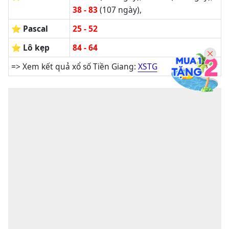
38 - 83
(107 ngày),
⭐️ Pascal
25 - 52
⭐️ Lô kẹp
84 - 64
=> Xem kết quả xổ số Tiền Giang:
XSTG