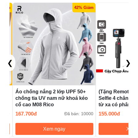
 Giảm
42% Giảm
❮
❯
 Mềm
Áo chống nắng 2 lớp UPF 50+
(Tặng Remote) 
i
chống tia UV nam nữ khoá kéo
Selfie 4 chân A1
cổ cao M08 Rico
từ xa có phân lo
Tripod chụp ản
167.700đ
155.000đ
: 719
Đã bán: 10000
Xem ngay
Xem 