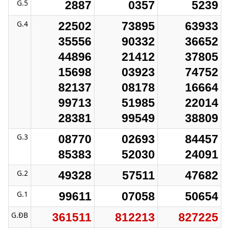
G.5
2887
0357
5239
G.4
22502
73895
63933
35556
90332
36652
44896
21412
37805
15698
03923
74752
82137
08178
16664
99713
51985
22014
28381
99549
38809
G.3
08770
02693
84457
85383
52030
24091
G.2
49328
57511
47682
G.1
99611
07058
50654
G.ĐB
361511
812213
827225