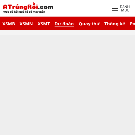
DANH
MỤC
XSMB
XSMN
XSMT
Dự đoán
Quay thử
Thống kê
P