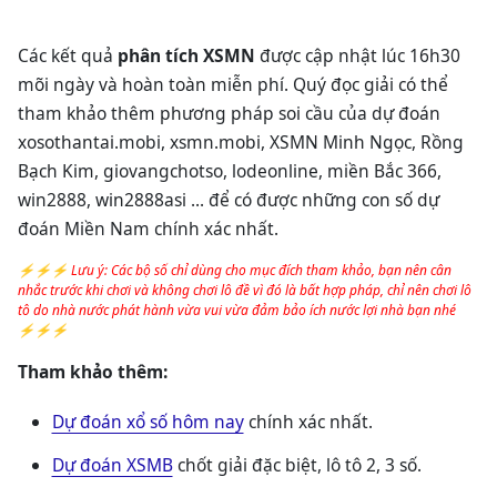
Các kết quả
phân tích XSMN
được cập nhật lúc 16h30
mõi ngày và hoàn toàn miễn phí. Quý đọc giải có thể
tham khảo thêm phương pháp soi cầu của dự đoán
xosothantai.mobi, xsmn.mobi, XSMN Minh Ngọc, Rồng
Bạch Kim, giovangchotso, lodeonline, miền Bắc 366,
win2888, win2888asi ... để có được những con số dự
đoán Miền Nam chính xác nhất.
⚡⚡⚡ Lưu ý: Các bộ số chỉ dùng cho mục đích tham khảo, bạn nên cân
nhắc trước khi chơi và không chơi lô đề vì đó là bất hợp pháp, chỉ nên chơi lô
tô do nhà nước phát hành vừa vui vừa đảm bảo ích nước lợi nhà bạn nhé
⚡⚡⚡
Tham khảo thêm:
Dự đoán xổ số hôm nay
chính xác nhất.
Dự đoán XSMB
chốt giải đặc biệt, lô tô 2, 3 số.