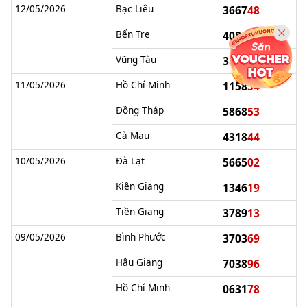
12/05/2026
Bạc Liêu
3667
48
Bến Tre
4086
10
Vũng Tàu
3554
85
11/05/2026
Hồ Chí Minh
1158
54
Đồng Tháp
5868
53
Cà Mau
4318
44
10/05/2026
Đà Lạt
5665
02
Kiên Giang
1346
19
Tiền Giang
3789
13
09/05/2026
Bình Phước
3703
69
Hậu Giang
7038
96
Hồ Chí Minh
0631
78