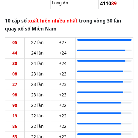
Long An
4110
89
10 cặp số
xuất hiện nhiều nhất
trong vòng 30 lần
quay xổ số Miền Nam
05
27 lần
+27
44
24 lần
+24
30
24 lần
+24
08
23 lần
+23
27
23 lần
+23
98
23 lần
+23
90
22 lần
+22
19
22 lần
+22
86
22 lần
+22
53
22 lần
+22