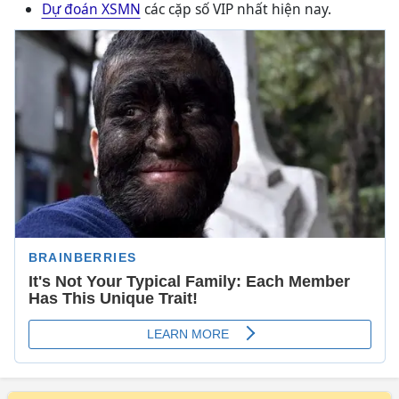
Dự đoán XSMN
các cặp số VIP nhất hiện nay.