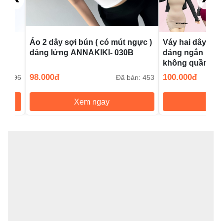
Áo 2 dây sợi bún ( có mút ngực )
Váy hai dây bản to
dáng lửng ANNAKIKI- 030B
dáng ngắn body kh
không quần, đầm k
đen nâu sáng da đi 
98.000đ
100.000đ
96
Đã bán: 453
HP37
Xem ngay
Xem ng