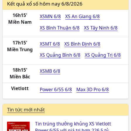
Kết quả xổ số hôm nay 6/8/2026
16h15'
XSMN 6/8
XS An Giang 6/8
Miền Nam
XS Bình Thuận 6/8
XS Tây Ninh 6/8
17h15'
XSMT 6/8
XS Bình Định 6/8
Miền Trung
XS Quảng Bình 6/8
XS Quảng Trị 6/8
18h15'
XSMB 6/8
Miền Bắc
Vietlott
Power 6/55 6/8
Max 3D Pro 6/8
Tin tức mới nhất
Tin trúng thưởng khủng XS Vietlott
Power 6/55 với giá trị hơn 226,5 tỷ