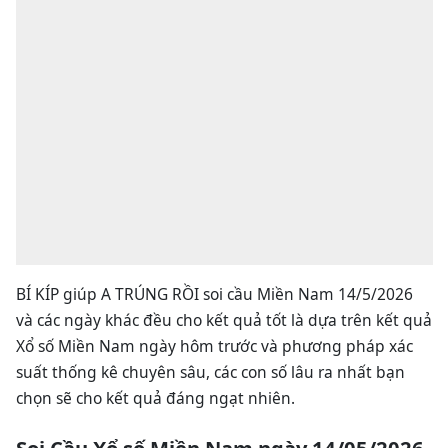
BÍ KÍP giúp A TRÚNG RỒI soi cầu Miền Nam 14/5/2026
và các ngày khác đều cho kết quả tốt là dựa trên kết quả
Xổ số Miền Nam ngày hôm trước và phương pháp xác
suất thống kê chuyên sâu, các con số lâu ra nhất bạn
chọn sẽ cho kết quả đáng ngạt nhiên.
Soi Cầu Xổ số Miền Nam ngày 14/05/2026