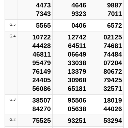
4473
4646
9887
7343
9323
7011
G.5
5565
0406
6572
G.4
10722
12742
02125
44428
64511
74681
46811
06649
74484
95479
33038
07204
76149
13379
80672
24405
30968
79425
56086
65181
32571
G.3
38507
95506
18019
84270
05638
44026
G.2
75525
93251
53294