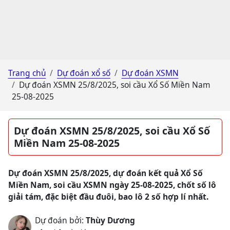
Trang chủ
Dự đoán xổ số
Dự đoán XSMN
Dự đoán XSMN 25/8/2025, soi cầu Xổ Số Miền Nam
25-08-2025
Dự đoán XSMN 25/8/2025, soi cầu Xổ Số
Miền Nam 25-08-2025
Dự đoán XSMN 25/8/2025, dự đoán kết quả Xổ Số
Miền Nam, soi cầu XSMN ngày 25-08-2025, chốt số lô
giải tám, đặc biệt đầu đuôi, bao lô 2 số hợp lí nhất.
Dự đoán bởi:
Thùy Dương