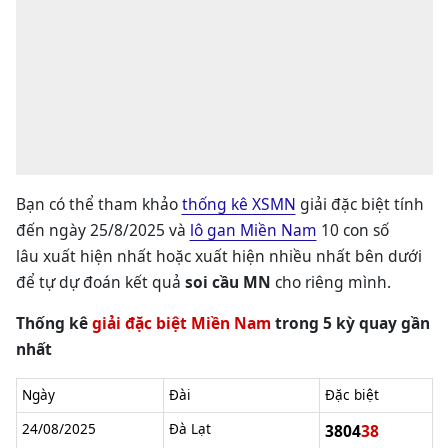
Bạn có thể tham khảo
thống kê XSMN
giải đặc biệt tính
đến ngày 25/8/2025 và
lô gan Miền Nam
10 con số
lâu xuất hiện nhất hoặc xuất hiện nhiều nhất bên dưới
để tự dự đoán kết quả
soi cầu MN
cho riêng mình.
Thống kê
giải đặc biệt Miền Nam
trong 5 kỳ quay gần
nhất
Ngày
Đài
Đặc biệt
24/08/2025
Đà Lạt
3804
38