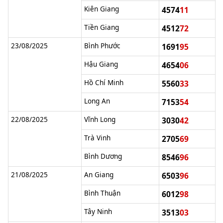
Kiên Giang
4574
11
Tiền Giang
4512
72
23/08/2025
Bình Phước
1691
95
Hậu Giang
4654
06
Hồ Chí Minh
5560
33
Long An
7153
54
22/08/2025
Vĩnh Long
3030
42
Trà Vinh
2705
69
Bình Dương
8546
96
21/08/2025
An Giang
6503
96
Bình Thuận
6012
98
Tây Ninh
3513
03