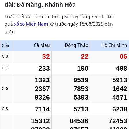
đài: Đà Nẵng, Khánh Hòa
Trước hết để có cơ sở thống kê hãy cùng xem lại kết
quả
xổ số Miền Nam
kỳ trước ngày 18/08/2025 bên
dưới:
Cà Mau
Đồng Tháp
Hồ Chí Minh
Giải
32
22
06
G.8
233
190
498
G.7
1323
9539
5913
2367
7853
1642
G.6
9326
5393
4571
7114
5713
6238
G.5
15312
04536
72453