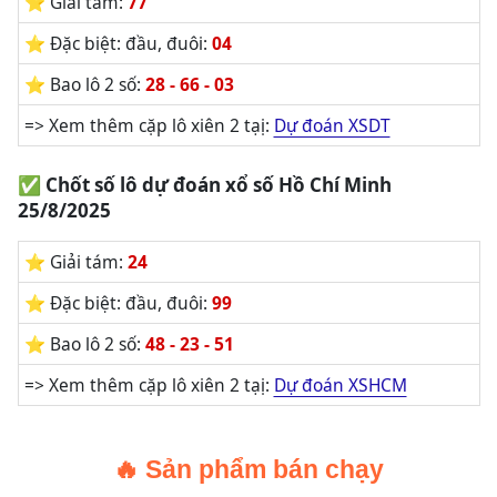
⭐️ Giải tám:
77
⭐️ Đặc biệt: đầu, đuôi:
04
⭐️ Bao lô 2 số:
28 - 66 - 03
=> Xem thêm cặp lô xiên 2 tạị:
Dự đoán XSDT
✅ Chốt số lô dự đoán xổ số Hồ Chí Minh
25/8/2025
⭐️ Giải tám:
24
⭐️ Đặc biệt: đầu, đuôi:
99
⭐️ Bao lô 2 số:
48 - 23 - 51
=> Xem thêm cặp lô xiên 2 tạị:
Dự đoán XSHCM
🔥 Sản phẩm bán chạy