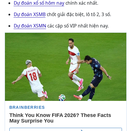
Dự đoán xổ số hôm nay
chính xác nhất.
Dự đoán XSMB
chốt giải đặc biệt, lô tô 2, 3 số.
Dự đoán XSMN
các cặp số VIP nhất hiện nay.