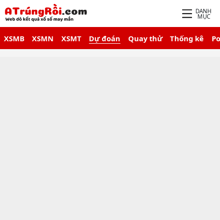
DANH
MỤC
XSMB
XSMN
XSMT
Dự đoán
Quay thử
Thống kê
P