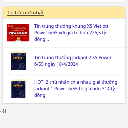
Tin tức mới nhất
Tin trúng thưởng khủng XS Vietlott
Power 6/55 với giá trị hơn 226,5 tỷ
đồng…
Tin trúng thưởng Jackpot 2 XS Power
6/55 ngày 18/4/2024
HOT: 2 chủ nhân chia nhau giải thưởng
Jackpot 1 Power 6/55 trị giá hơn 314 tỷ
đồng
--}}