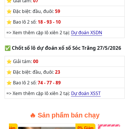
⭐️ Giải tám:
07
⭐️ Đặc biệt: đầu, đuôi:
59
⭐️ Bao lô 2 số:
18 - 93 - 10
=> Xem thêm cặp lô xiên 2 tạị:
Dự đoán XSDN
✅ Chốt số lô dự đoán xổ số Sóc Trăng 27/5/2026
⭐️ Giải tám:
00
⭐️ Đặc biệt: đầu, đuôi:
23
⭐️ Bao lô 2 số:
74 - 77 - 89
=> Xem thêm cặp lô xiên 2 tạị:
Dự đoán XSST
🔥 Sản phẩm bán chạy
2% Giảm
0% Giảm