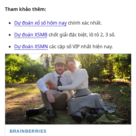
Tham khảo thêm:
Dự đoán xổ số hôm nay
chính xác nhất.
Dự đoán XSMB
chốt giải đặc biệt, lô tô 2, 3 số.
Dự đoán XSMN
các cặp số VIP nhất hiện nay.