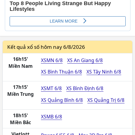
Kết quả xổ số hôm nay 6/8/2026
16h15'
XSMN 6/8
XS An Giang 6/8
Miền Nam
XS Bình Thuận 6/8
XS Tây Ninh 6/8
17h15'
XSMT 6/8
XS Bình Định 6/8
Miền Trung
XS Quảng Bình 6/8
XS Quảng Trị 6/8
18h15'
XSMB 6/8
Miền Bắc
Vietlott