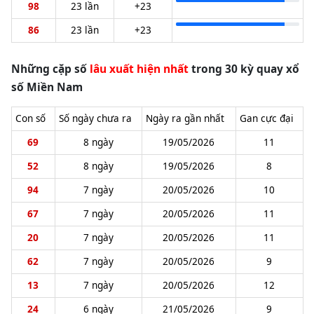
98
23 lần
+23
86
23 lần
+23
Những cặp số
lâu xuất hiện nhất
trong 30 kỳ quay xổ
số Miền Nam
Con số
Số ngày chưa ra
Ngày ra gần nhất
Gan cực đại
69
8 ngày
19/05/2026
11
52
8 ngày
19/05/2026
8
94
7 ngày
20/05/2026
10
67
7 ngày
20/05/2026
11
20
7 ngày
20/05/2026
11
62
7 ngày
20/05/2026
9
13
7 ngày
20/05/2026
12
24
6 ngày
21/05/2026
9