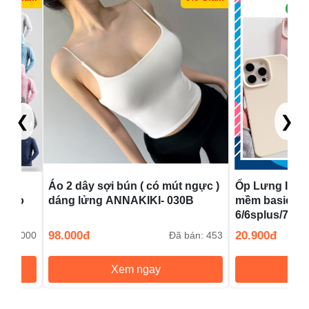
❮
❯
 50+
Áo 2 dây sợi bún ( có mút ngực )
Ốp Lưng Iphon
á kéo
dáng lửng ANNAKIKI- 030B
mềm basic
6/6splus/7/8/p
-Awifi Case A
98.000đ
20.900đ
n: 10000
Đã bán: 453
Xem ngay
X