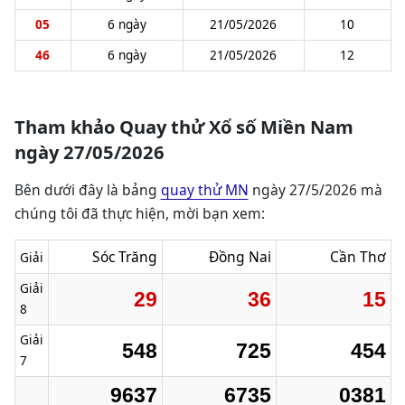
05
6 ngày
21/05/2026
10
46
6 ngày
21/05/2026
12
Tham khảo Quay thử Xổ số Miền Nam
ngày 27/05/2026
Bên dưới đây là bảng
quay thử MN
ngày 27/5/2026 mà
chúng tôi đã thực hiện, mời bạn xem:
Sóc Trăng
Đồng Nai
Cần Thơ
Giải
Giải
29
36
15
8
Giải
548
725
454
7
9637
6735
0381