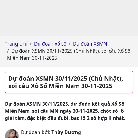
Trang chủ
Dự đoán xổ số
Dự đoán XSMN
Dự đoán XSMN 30/11/2025 (Chủ Nhật), soi cầu Xổ Số
Miền Nam 30-11-2025
Dự đoán XSMN 30/11/2025 (Chủ Nhật),
soi cầu Xổ Số Miền Nam 30-11-2025
Dự đoán XSMN 30/11/2025, dự đoán kết quả Xổ Số
Miền Nam, soi cầu MN ngày 30-11-2025, chốt số lô
giải tám, đặc biệt đầu đuôi, bao lô 2 số hợp lí nhất.
Dự đoán bởi:
Thùy Dương