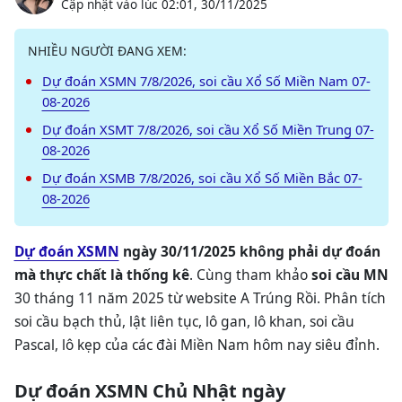
Cập nhật vào lúc 02:01, 30/11/2025
NHIỀU NGƯỜI ĐANG XEM:
Dự đoán XSMN 7/8/2026, soi cầu Xổ Số Miền Nam 07-
08-2026
Dự đoán XSMT 7/8/2026, soi cầu Xổ Số Miền Trung 07-
08-2026
Dự đoán XSMB 7/8/2026, soi cầu Xổ Số Miền Bắc 07-
08-2026
Dự đoán XSMN
ngày 30/11/2025 không phải dự đoán
mà thực chất là thống kê
. Cùng tham khảo
soi cầu MN
30 tháng 11 năm 2025 từ website A Trúng Rồi. Phân tích
soi cầu bạch thủ, lật liên tục, lô gan, lô khan, soi cầu
Pascal, lô kẹp của các đài Miền Nam hôm nay siêu đỉnh.
Dự đoán XSMN Chủ Nhật ngày