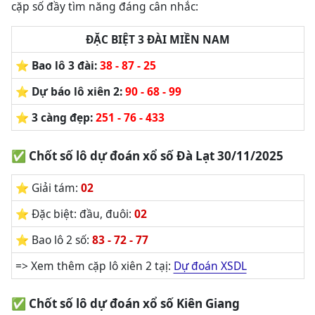
cặp số đầy tìm năng đáng cân nhắc:
ĐẶC BIỆT 3 ĐÀI MIỀN NAM
⭐️ Bao lô 3 đài:
38 - 87 - 25
⭐️ Dự báo lô xiên 2:
90 - 68 - 99
⭐️ 3 càng đẹp:
251 - 76 - 433
✅ Chốt số lô dự đoán xổ số Đà Lạt 30/11/2025
⭐️ Giải tám:
02
⭐️ Đặc biệt: đầu, đuôi:
02
⭐️ Bao lô 2 số:
83 - 72 - 77
=> Xem thêm cặp lô xiên 2 tạị:
Dự đoán XSDL
✅ Chốt số lô dự đoán xổ số Kiên Giang