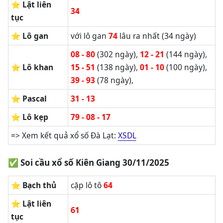
⭐️ Lật liên
34
tục
⭐️ Lô gan
với lô gan
74
lâu ra nhất (34 ngày)
08 - 80
(302 ngày),
12 - 21
(144 ngày),
⭐️ Lô khan
15 - 51
(138 ngày),
01 - 10
(100 ngày),
39 - 93
(78 ngày),
⭐️ Pascal
31 - 13
⭐️ Lô kẹp
79 - 08 - 17
=> Xem kết quả xổ số Đà Lạt:
XSDL
✅ Soi cầu xổ số Kiên Giang 30/11/2025
⭐️ Bạch thủ
cặp lô tô
64
⭐️ Lật liên
61
tục