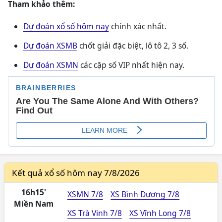
Tham khảo thêm:
Dự đoán xổ số hôm nay
chính xác nhất.
Dự đoán XSMB
chốt giải đặc biệt, lô tô 2, 3 số.
Dự đoán XSMN
các cặp số VIP nhất hiện nay.
Kết quả xổ số hôm nay 7/8/2026
16h15'
XSMN 7/8
XS Bình Dương 7/8
Miền Nam
XS Trà Vinh 7/8
XS Vĩnh Long 7/8