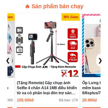
🔥 Sản phẩm bán chạy
2% Giảm
38% Giảm
❮
❯
 50+
(Tặng Remote) Gậy chụp ảnh
Ốp Lưng Iphon
á kéo
Selfie 4 chân A14 1M8 điều khiển
mềm basic
từ xa có phân loại đèn trợ sáng
6/6splus/7/8/p
Tripod chụp ảnh SPO1
-Awifi Case A
155.000đ
20.900đ
n: 10000
Đã bán: 179