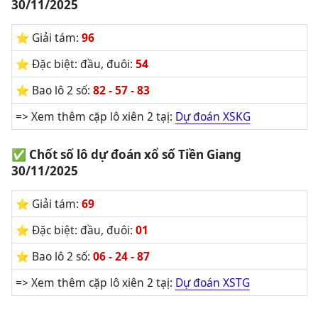
30/11/2025
⭐️ Giải tám:
96
⭐️ Đặc biệt: đầu, đuôi:
54
⭐️ Bao lô 2 số:
82 - 57 - 83
=> Xem thêm cặp lô xiên 2 tạị:
Dự đoán XSKG
✅ Chốt số lô dự đoán xổ số Tiền Giang
30/11/2025
⭐️ Giải tám:
69
⭐️ Đặc biệt: đầu, đuôi:
01
⭐️ Bao lô 2 số:
06 - 24 - 87
=> Xem thêm cặp lô xiên 2 tạị:
Dự đoán XSTG