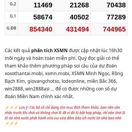
G.2
11469
21268
70438
G.1
58674
40502
77289
G.ĐB
854340
431494
744965
Các kết quả
phân tích XSMN
được cập nhật lúc 16h30
mõi ngày và hoàn toàn miễn phí. Quý đọc giải có thể
tham khảo thêm phương pháp soi cầu của dự đoán
xosothantai.mobi, xsmn.mobi, XSMN Minh Ngọc, Rồng
Bạch Kim, giovangchotso, lodeonline, miền Bắc 366,
win2888, win2888asi ... để có được những con số dự
đoán Miền Nam chính xác nhất.
⚡⚡⚡ Lưu ý: Các bộ số chỉ dùng cho mục đích tham khảo, bạn nên cân
nhắc trước khi chơi và không chơi lô đề vì đó là bất hợp pháp, chỉ nên chơi lô
tô do nhà nước phát hành vừa vui vừa đảm bảo ích nước lợi nhà bạn nhé
⚡⚡⚡