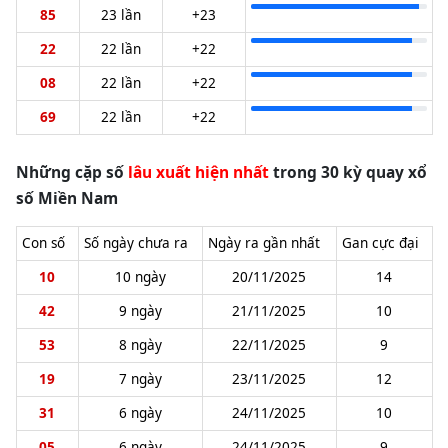
85
23 lần
+23
22
22 lần
+22
08
22 lần
+22
69
22 lần
+22
Những cặp số
lâu xuất hiện nhất
trong 30 kỳ quay xổ
số Miền Nam
Con số
Số ngày chưa ra
Ngày ra gần nhất
Gan cực đại
10
10 ngày
20/11/2025
14
42
9 ngày
21/11/2025
10
53
8 ngày
22/11/2025
9
19
7 ngày
23/11/2025
12
31
6 ngày
24/11/2025
10
05
6 ngày
24/11/2025
9