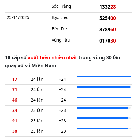
Sóc Trăng
1332
28
25/11/2025
Bạc Liêu
5254
00
Bến Tre
8789
60
Vũng Tàu
0170
30
10 cặp số
xuất hiện nhiều nhất
trong vòng 30 lần
quay xổ số Miền Nam
17
24 lần
+24
71
24 lần
+24
46
24 lần
+24
24
23 lần
+23
91
23 lần
+23
30
23 lần
+23