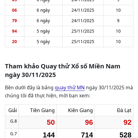
06
6 ngày
24/11/2025
10
79
6 ngày
24/11/2025
9
94
5 ngày
25/11/2025
10
20
5 ngày
25/11/2025
10
Tham khảo Quay thử Xổ số Miền Nam
ngày 30/11/2025
Bên dưới đây là bảng
quay thử MN
ngày 30/11/2025 mà
chúng tôi đã thực hiện, mời bạn xem:
Giải
Tiền Giang
Kiên Giang
Đà Lạt
G.8
50
96
92
G.7
144
714
528