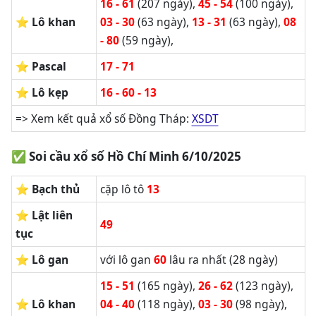
16 - 61
(207 ngày),
45 - 54
(100 ngày),
⭐️ Lô khan
03 - 30
(63 ngày),
13 - 31
(63 ngày),
08
- 80
(59 ngày),
⭐️ Pascal
17 - 71
⭐️ Lô kẹp
16 - 60 - 13
=> Xem kết quả xổ số Đồng Tháp:
XSDT
✅ Soi cầu xổ số Hồ Chí Minh 6/10/2025
⭐️ Bạch thủ
cặp lô tô
13
⭐️ Lật liên
49
tục
⭐️ Lô gan
với lô gan
60
lâu ra nhất (28 ngày)
15 - 51
(165 ngày),
26 - 62
(123 ngày),
⭐️ Lô khan
04 - 40
(118 ngày),
03 - 30
(98 ngày),