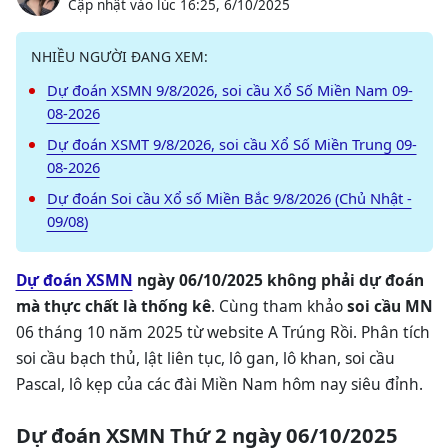
Cập nhật vào lúc 16:25, 6/10/2025
NHIỀU NGƯỜI ĐANG XEM:
Dự đoán XSMN 9/8/2026, soi cầu Xổ Số Miền Nam 09-
08-2026
Dự đoán XSMT 9/8/2026, soi cầu Xổ Số Miền Trung 09-
08-2026
Dự đoán Soi cầu Xổ số Miền Bắc 9/8/2026 (Chủ Nhật -
09/08)
Dự đoán XSMN
ngày 06/10/2025 không phải dự đoán
mà thực chất là thống kê
. Cùng tham khảo
soi cầu MN
06 tháng 10 năm 2025 từ website A Trúng Rồi. Phân tích
soi cầu bạch thủ, lật liên tục, lô gan, lô khan, soi cầu
Pascal, lô kẹp của các đài Miền Nam hôm nay siêu đỉnh.
Dự đoán XSMN Thứ 2 ngày 06/10/2025