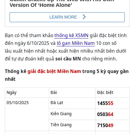
Bạn có thể tham khảo
thống kê XSMN
giải đặc biệt tính
đến ngày 6/10/2025 và
lô gan Miền Nam
10 con số
lâu xuất hiện nhất hoặc xuất hiện nhiều nhất bên dưới
để tự dự đoán kết quả
soi cầu MN
cho riêng mình.
Thống kê
giải đặc biệt Miền Nam
trong 5 kỳ quay gần
nhất
Ngày
Đài
Đặc biệt
05/10/2025
Đà Lạt
1455
55
Kiên Giang
0503
64
Tiền Giang
7150
49