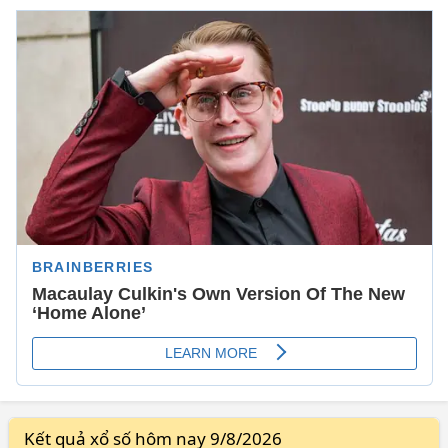
Kết quả xổ số hôm nay 9/8/2026