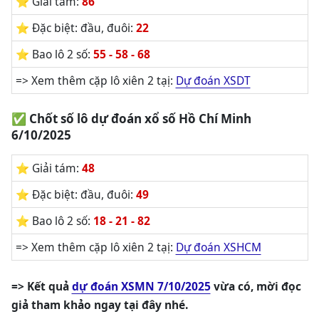
⭐️ Giải tám:
86
⭐️ Đặc biệt: đầu, đuôi:
22
⭐️ Bao lô 2 số:
55 - 58 - 68
=> Xem thêm cặp lô xiên 2 tạị:
Dự đoán XSDT
✅ Chốt số lô dự đoán xổ số Hồ Chí Minh
6/10/2025
⭐️ Giải tám:
48
⭐️ Đặc biệt: đầu, đuôi:
49
⭐️ Bao lô 2 số:
18 - 21 - 82
=> Xem thêm cặp lô xiên 2 tạị:
Dự đoán XSHCM
=> Kết quả
dự đoán XSMN 7/10/2025
vừa có, mời đọc
giả tham khảo ngay tại đây nhé.