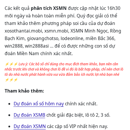
Các kết quả
phân tích XSMN
được cập nhật lúc 16h30
mõi ngày và hoàn toàn miễn phí. Quý đọc giải có thể
tham khảo thêm phương pháp soi cầu của dự đoán
xosothantai.mobi, xsmn.mobi, XSMN Minh Ngọc, Rồng
Bạch Kim, giovangchotso, lodeonline, miền Bắc 366,
win2888, win2888asi ... để có được những con số dự
đoán Miền Nam chính xác nhất.
⚡⚡⚡ Lưu ý: Các bộ số chỉ dùng cho mục đích tham khảo, bạn nên cân
nhắc trước khi chơi và không chơi lô đề vì đó là bất hợp pháp, chỉ nên chơi lô
tô do nhà nước phát hành vừa vui vừa đảm bảo ích nước lợi nhà bạn nhé
⚡⚡⚡
Tham khảo thêm:
Dự đoán xổ số hôm nay
chính xác nhất.
Dự đoán XSMB
chốt giải đặc biệt, lô tô 2, 3 số.
Dự đoán XSMN
các cặp số VIP nhất hiện nay.