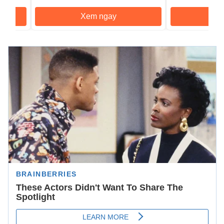
Xem ngay
X