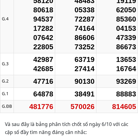
58120
48483
19119
80618
05338
62050
94537
72287
85360
G.4
17282
74164
04153
07642
86606
47339
22805
73252
86673
42987
63719
13653
G.3
42685
27414
16764
47716
90130
93269
G.2
64878
38491
88883
G.1
481776
570026
814605
G.ĐB
Và sau đây là bảng phân tích chốt số ngày 6/10 với các
cặp số đầy tìm năng đáng cân nhắc: