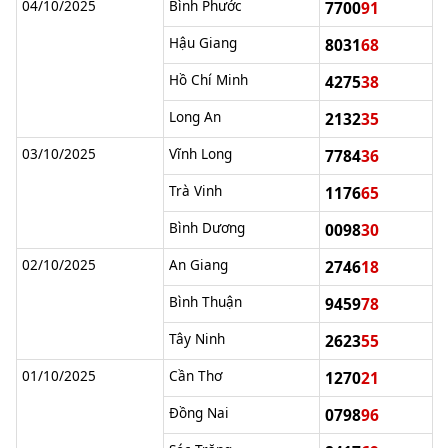
04/10/2025
Bình Phước
7700
91
Hậu Giang
8031
68
Hồ Chí Minh
4275
38
Long An
2132
35
03/10/2025
Vĩnh Long
7784
36
Trà Vinh
1176
65
Bình Dương
0098
30
02/10/2025
An Giang
2746
18
Bình Thuận
9459
78
Tây Ninh
2623
55
01/10/2025
Cần Thơ
1270
21
Đồng Nai
0798
96