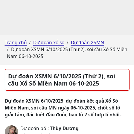
Trang chủ
Dự đoán xổ số
Dự đoán XSMN
Dự đoán XSMN 6/10/2025 (Thứ 2), soi cầu Xổ Số Miền
Nam 06-10-2025
Dự đoán XSMN 6/10/2025 (Thứ 2), soi
cầu Xổ Số Miền Nam 06-10-2025
Dự đoán XSMN 6/10/2025, dự đoán kết quả Xổ Số
Miền Nam, soi cầu MN ngày 06-10-2025, chốt số lô
giải tám, đặc biệt đầu đuôi, bao lô 2 số hợp lí nhất.
Dự đoán bởi:
Thùy Dương