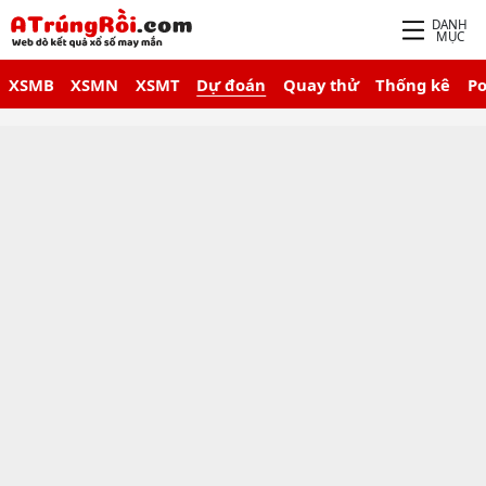
DANH
MỤC
XSMB
XSMN
XSMT
Dự đoán
Quay thử
Thống kê
P