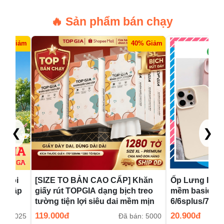
🔥 Sản phẩm bán chạy
8% Giảm
40% Giảm
❮
❯
0 gói
[SIZE TO BẢN CAO CẤP] Khăn
Ốp Lưng Iphon
p, dập
giấy rút TOPGIA dạng bịch treo
mềm basic
 tốt
tường tiện lợi siêu dai mềm mịn
6/6splus/7/8/p
-Awifi Case A
119.000đ
20.900đ
án: 2025
Đã bán: 5000