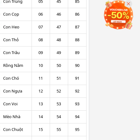
Con Trùng
05
45
85
Con Cọp
06
46
86
Con Heo
07
47
87
Con Thỏ
08
48
88
Con Trâu
09
49
89
Rồng Nằm
10
50
90
Con Chó
11
51
91
Con Ngựa
12
52
92
Con Voi
13
53
93
Mèo Nhà
14
54
94
Con Chuột
15
55
95