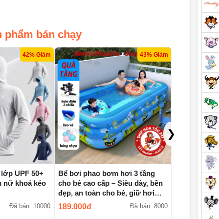
n phẩm bán chạy
42% Giảm
43% Giảm
❯
 lớp UPF 50+
Bể bơi phao bơm hơi 3 tầng
m nữ khoá kéo
cho bé cao cấp – Siêu dày, bền
đẹp, an toàn cho bé, giữ hơi
lâu, rộng rãi
189.000đ
Đã bán: 10000
Đã bán: 8000