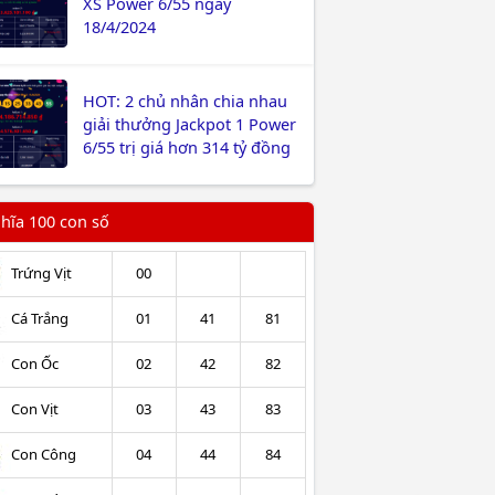
XS Power 6/55 ngày
18/4/2024
HOT: 2 chủ nhân chia nhau
giải thưởng Jackpot 1 Power
6/55 trị giá hơn 314 tỷ đồng
hĩa 100 con số
Trứng Vịt
00
Cá Trắng
01
41
81
Con Ốc
02
42
82
Con Vịt
03
43
83
Con Công
04
44
84