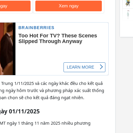
gay
Xem ngay
 Trung 1/11/2025 và các ngày khác đều cho kết quả
rung ngày hôm trước và phương pháp xác suất thống
 bạn chọn sẽ cho kết quả đáng ngạt nhiên.
gày 01/11/2025
XSMT ngày 1 tháng 11 năm 2025 nhiều phương