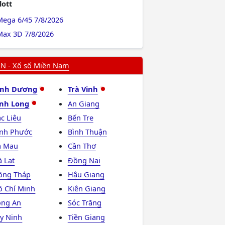
lott
Mega 6/45 7/8/2026
Max 3D 7/8/2026
N - Xổ số Miền Nam
ình Dương
Trà Vinh
ĩnh Long
An Giang
c Liêu
Bến Tre
ình Phước
Bình Thuận
à Mau
Cần Thơ
à Lạt
Đồng Nai
ồng Tháp
Hậu Giang
ồ Chí Minh
Kiên Giang
ong An
Sóc Trăng
ây Ninh
Tiền Giang