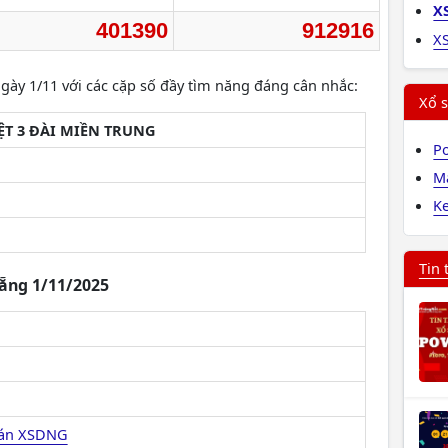
X
401390
912916
X
ngày 1/11 với các cặp số đầy tìm năng đáng cân nhắc:
Xổ s
ỆT 3 ĐÀI MIỀN TRUNG
P
M
K
Tin 
ẵng 1/11/2025
án XSDNG