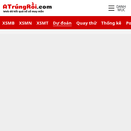
DANH
MỤC
XSMB
XSMN
XSMT
Dự đoán
Quay thử
Thống kê
P