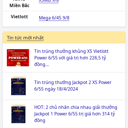
Miền Bắc
Vietlott
Mega 6/45 9/8
Tin tức mới nhất
Tin trúng thưởng khủng XS Vietlott
Power 6/55 với giá trị hơn 226,5 tỷ
đồng…
Tin trúng thưởng Jackpot 2 XS Power
6/55 ngày 18/4/2024
HOT: 2 chủ nhân chia nhau giải thưởng
Jackpot 1 Power 6/55 trị giá hơn 314 tỷ
đồng