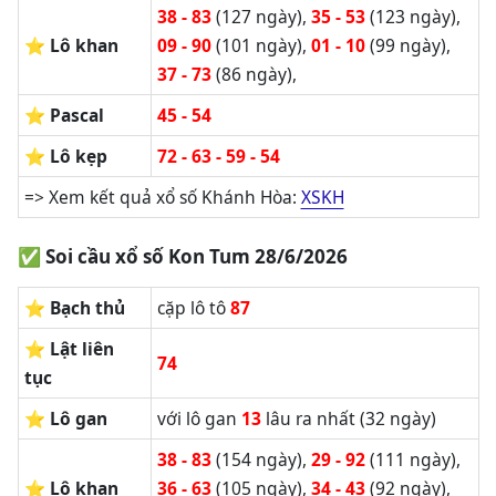
38 - 83
(127 ngày),
35 - 53
(123 ngày),
⭐️ Lô khan
09 - 90
(101 ngày),
01 - 10
(99 ngày),
37 - 73
(86 ngày),
⭐️ Pascal
45 - 54
⭐️ Lô kẹp
72 - 63 - 59 - 54
=> Xem kết quả xổ số Khánh Hòa:
XSKH
✅ Soi cầu xổ số Kon Tum 28/6/2026
⭐️ Bạch thủ
cặp lô tô
87
⭐️ Lật liên
74
tục
⭐️ Lô gan
với lô gan
13
lâu ra nhất (32 ngày)
38 - 83
(154 ngày),
29 - 92
(111 ngày),
⭐️ Lô khan
36 - 63
(105 ngày),
34 - 43
(92 ngày),