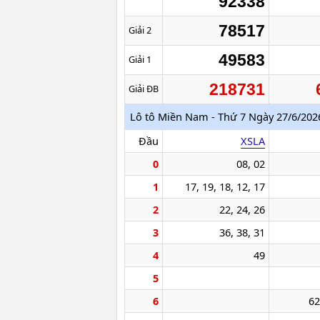
92338
78517
Giải 2
49583
Giải 1
218731
Giải ĐB
Lô tô Miền Nam - Thứ 7 Ngày 27/6/202
Đầu
XSLA
0
08, 02
1
17, 19, 18, 12, 17
2
22, 24, 26
3
36, 38, 31
4
49
5
6
62