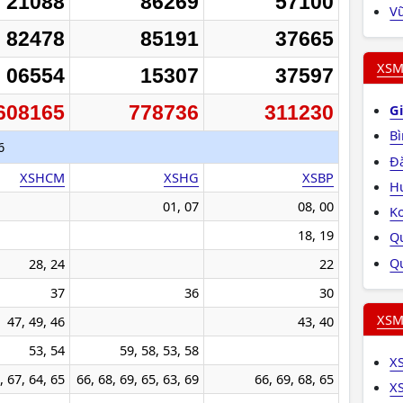
21088
86269
57100
V
82478
85191
37665
XSM
06554
15307
37597
608165
778736
311230
Gi
B
6
Đ
XSHCM
XSHG
XSBP
H
01, 07
08, 00
K
18, 19
Q
Q
28, 24
22
37
36
30
XSM
47, 49, 46
43, 40
53, 54
59, 58, 53, 58
X
, 67, 64, 65
66, 68, 69, 65, 63, 69
66, 69, 68, 65
X