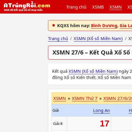
Trang chủ
XSMB
XSMN
X
KQXS hôm nay:
Bình Dương
,
Gia L
Trang chủ
XSMN (Xổ số Miền Nam)
X
XSMN 27/6 – Kết Quả Xổ Số
Kết quả
XSMN (Xổ số Miền Nam)
ngày 2
đồng Xổ số Kiến thiết. Xổ số Miền Na
»
»
XSMN
XSMN Thứ 7
XSMN 27/6/2
Long An
H
Giải
17
Giải 8