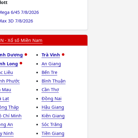
lott
Mega 6/45 7/8/2026
Max 3D 7/8/2026
N - Xổ số Miền Nam
ình Dương
Trà Vinh
ĩnh Long
An Giang
c Liêu
Bến Tre
ình Phước
Bình Thuận
à Mau
Cần Thơ
à Lạt
Đồng Nai
ồng Tháp
Hậu Giang
ồ Chí Minh
Kiên Giang
ong An
Sóc Trăng
ây Ninh
Tiền Giang