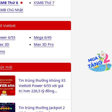
SMB Thứ 6
XSMB Thứ 7
SMB Chủ Nhật
ố Vietlott
ower 6/55
Mega 6/45
ax 3D
Max 3D Pro
eno
tức mới
Tin trúng thưởng khủng XS
Vietlott Power 6/55 với giá
trị hơn 226,5 tỷ đồng…
Tin trúng thưởng Jackpot 2