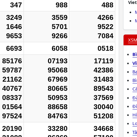
Viet
347
988
488
3249
3559
4266
1646
5701
9522
9653
9266
7084
XSM
6693
6058
0518
B
85176
07193
17119
V
59787
95068
42386
Bạ
21162
67969
31483
B
40767
80665
89543
C
08337
50953
37569
Đ
01564
88658
30040
Đ
H
97524
84763
51208
L
20190
33280
34668
T