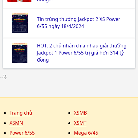
Tin trúng thưởng Jackpot 2 XS Power
6/55 ngày 18/4/2024
HOT: 2 chủ nhân chia nhau giải thưởng
Jackpot 1 Power 6/55 trị giá hơn 314 tỷ
đồng
--}}
Trang chủ
XSMB
XSMN
XSMT
Power 6/55
Mega 6/45