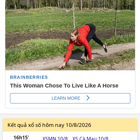
Kết quả xổ số hôm nay 10/8/2026
16h15'
XSMN 10/8
XS Cà Mau 10/8