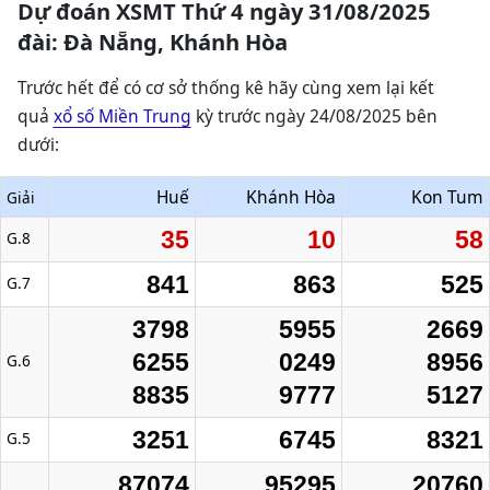
Dự đoán XSMT Thứ 4 ngày 31/08/2025
đài: Đà Nẵng, Khánh Hòa
Trước hết để có cơ sở thống kê hãy cùng xem lại kết
quả
xổ số Miền Trung
kỳ trước ngày 24/08/2025 bên
dưới:
Huế
Khánh Hòa
Kon Tum
Giải
35
10
58
G.8
841
863
525
G.7
3798
5955
2669
6255
0249
8956
G.6
8835
9777
5127
3251
6745
8321
G.5
87074
95295
20760