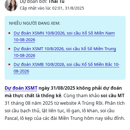
Dự đoán bởi:
Thái Tú
Cập nhật vào lúc 02:01, 31/8/2025
NHIỀU NGƯỜI ĐANG XEM:
Dự đoán XSMN 10/8/2026, soi cầu Xổ Số Miền Nam
10-08-2026
Dự đoán XSMT 10/8/2026, soi cầu Xổ Số Miền Trung
10-08-2026
Dự đoán XSMB 10/8/2026, soi cầu Xổ Số Miền Bắc 10-
08-2026
Dự đoán XSMT
ngày 31/08/2025 không phải dự đoán
mà thực chất là thống kê
. Cùng tham khảo
soi cầu MT
31 tháng 08 năm 2025 từ website A Trúng Rồi. Phân tích
soi cầu bạch thủ, lật liên tục, lô gan, lô khan, soi cầu
Pascal, lô kẹp của các đài Miền Trung hôm nay siêu đỉnh.