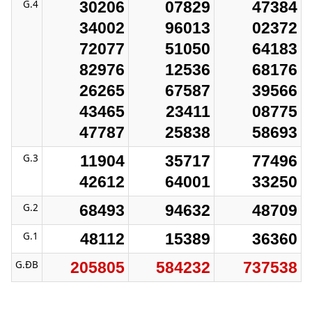
G.4
30206
07829
47384
34002
96013
02372
72077
51050
64183
82976
12536
68176
26265
67587
39566
43465
23411
08775
47787
25838
58693
G.3
11904
35717
77496
42612
64001
33250
G.2
68493
94632
48709
G.1
48112
15389
36360
G.ĐB
205805
584232
737538