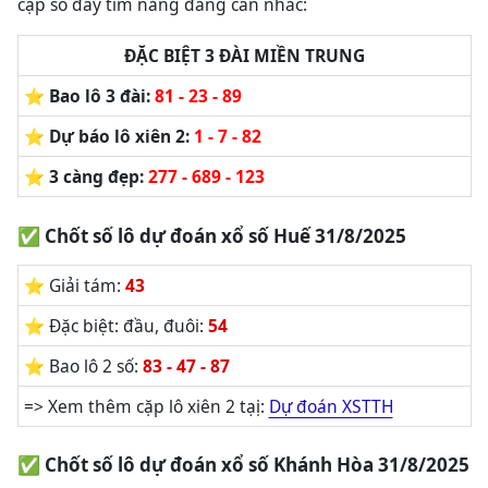
cặp số đầy tìm năng đáng cân nhắc:
ĐẶC BIỆT 3 ĐÀI MIỀN TRUNG
⭐️ Bao lô 3 đài:
81 - 23 - 89
⭐️ Dự báo lô xiên 2:
1 - 7 - 82
⭐️ 3 càng đẹp:
277 - 689 - 123
✅ Chốt số lô dự đoán xổ số Huế 31/8/2025
⭐️ Giải tám:
43
⭐️ Đặc biệt: đầu, đuôi:
54
⭐️ Bao lô 2 số:
83 - 47 - 87
=> Xem thêm cặp lô xiên 2 tạị:
Dự đoán XSTTH
✅ Chốt số lô dự đoán xổ số Khánh Hòa 31/8/2025