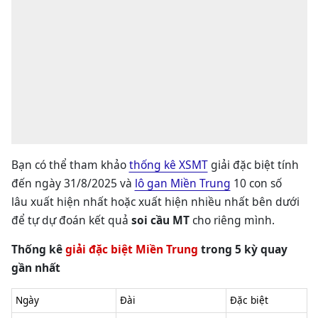
Bạn có thể tham khảo
thống kê XSMT
giải đặc biệt tính
đến ngày 31/8/2025 và
lô gan Miền Trung
10 con số
lâu xuất hiện nhất hoặc xuất hiện nhiều nhất bên dưới
để tự dự đoán kết quả
soi cầu MT
cho riêng mình.
Thống kê
giải đặc biệt Miền Trung
trong 5 kỳ quay
gần nhất
Ngày
Đài
Đặc biệt