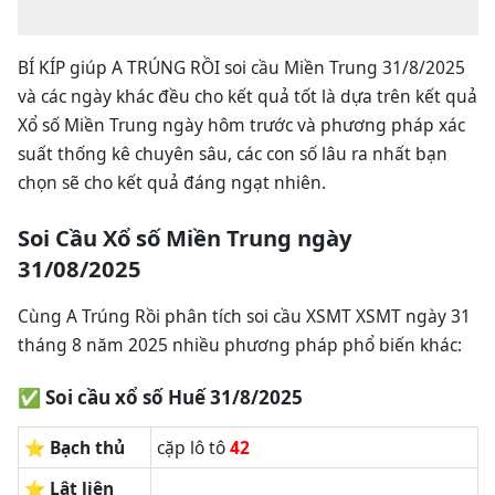
BÍ KÍP giúp A TRÚNG RỒI soi cầu Miền Trung 31/8/2025
và các ngày khác đều cho kết quả tốt là dựa trên kết quả
Xổ số Miền Trung ngày hôm trước và phương pháp xác
suất thống kê chuyên sâu, các con số lâu ra nhất bạn
chọn sẽ cho kết quả đáng ngạt nhiên.
Soi Cầu Xổ số Miền Trung ngày
31/08/2025
Cùng A Trúng Rồi phân tích soi cầu XSMT XSMT ngày 31
tháng 8 năm 2025 nhiều phương pháp phổ biến khác:
✅ Soi cầu xổ số Huế 31/8/2025
⭐️ Bạch thủ
cặp lô tô
42
⭐️ Lật liên