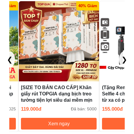
8% Giảm
40% Giảm
❮
❯
0 gói
[SIZE TO BẢN CAO CẤP] Khăn
(Tặng Remote
p, dập
giấy rút TOPGIA dạng bịch treo
Selfie 4 chân
 tốt
tường tiện lợi siêu dai mềm mịn
từ xa có phân 
Tripod chụp 
119.000đ
155.000đ
án: 2025
Đã bán: 5000
Xem ngay
X