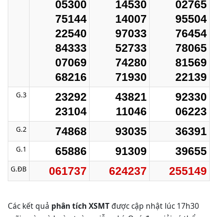
05300
14530
02765
75144
14007
95504
22540
97033
76454
84333
52733
78065
07069
74280
81569
68216
71930
22139
G.3
23292
43821
92330
23104
11046
06223
G.2
74868
93035
36391
G.1
65886
91309
39655
G.ĐB
061737
624237
255149
Các kết quả
phân tích XSMT
được cập nhật lúc 17h30