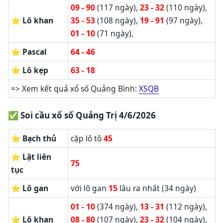
09 - 90
(117 ngày),
23 - 32
(110 ngày),
⭐️ Lô khan
35 - 53
(108 ngày),
19 - 91
(97 ngày),
01 - 10
(71 ngày),
⭐️ Pascal
64 - 46
⭐️ Lô kẹp
63 - 18
=> Xem kết quả xổ số Quảng Bình:
XSQB
✅ Soi cầu xổ số Quảng Trị 4/6/2026
⭐️ Bạch thủ
cặp lô tô
45
⭐️ Lật liên
75
tục
⭐️ Lô gan
với lô gan
15
lâu ra nhất (34 ngày)
01 - 10
(374 ngày),
13 - 31
(112 ngày),
⭐️ Lô khan
08 - 80
(107 ngày),
23 - 32
(104 ngày),