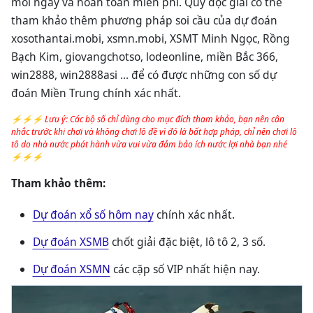
mõi ngày và hoàn toàn miễn phí. Quý đọc giải có thể
tham khảo thêm phương pháp soi cầu của dự đoán
xosothantai.mobi, xsmn.mobi, XSMT Minh Ngọc, Rồng
Bạch Kim, giovangchotso, lodeonline, miền Bắc 366,
win2888, win2888asi ... để có được những con số dự
đoán Miền Trung chính xác nhất.
⚡⚡⚡ Lưu ý: Các bộ số chỉ dùng cho mục đích tham khảo, bạn nên cân
nhắc trước khi chơi và không chơi lô đề vì đó là bất hợp pháp, chỉ nên chơi lô
tô do nhà nước phát hành vừa vui vừa đảm bảo ích nước lợi nhà bạn nhé
⚡⚡⚡
Tham khảo thêm:
Dự đoán xổ số hôm nay
chính xác nhất.
Dự đoán XSMB
chốt giải đặc biệt, lô tô 2, 3 số.
Dự đoán XSMN
các cặp số VIP nhất hiện nay.