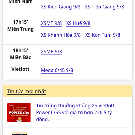
Miền Nam
XS Kiên Giang 9/8
XS Tiền Giang 9/8
17h15'
XSMT 9/8
XS Huế 9/8
Miền Trung
XS Khánh Hòa 9/8
XS Kon Tum 9/8
18h15'
XSMB 9/8
Miền Bắc
Vietlott
Mega 6/45 9/8
Tin tức mới nhất
Tin trúng thưởng khủng XS Vietlott
Power 6/55 với giá trị hơn 226,5 tỷ
đồng…