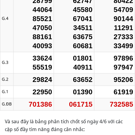
28799
62747
80422
44064
45580
54709
85521
67041
90144
G.4
47050
34511
11291
88161
63675
27333
40093
60681
33499
33624
01801
97896
G.3
55519
40911
97947
29824
63652
95206
G.2
22950
01390
61919
G.1
701386
061715
732585
G.ĐB
Và sau đây là bảng phân tích chốt số ngày 4/6 với các
cặp số đầy tìm năng đáng cân nhắc: