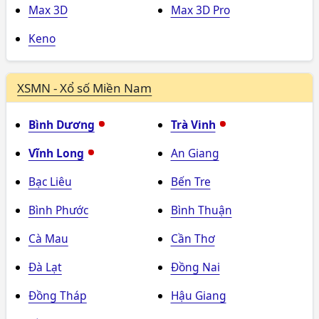
Max 3D
Max 3D Pro
Keno
XSMN - Xổ số Miền Nam
Bình Dương
Trà Vinh
Vĩnh Long
An Giang
Bạc Liêu
Bến Tre
Bình Phước
Bình Thuận
Cà Mau
Cần Thơ
Đà Lạt
Đồng Nai
Đồng Tháp
Hậu Giang