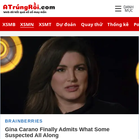
DANH
MỤC
XSMB
XSMN
XSMT
Dự đoán
Quay thử
Thống kê
P