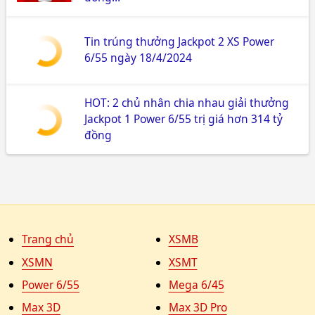
Tin trúng thưởng Jackpot 2 XS Power
6/55 ngày 18/4/2024
HOT: 2 chủ nhân chia nhau giải thưởng
Jackpot 1 Power 6/55 trị giá hơn 314 tỷ
đồng
Trang chủ
XSMB
XSMN
XSMT
Power 6/55
Mega 6/45
Max 3D
Max 3D Pro