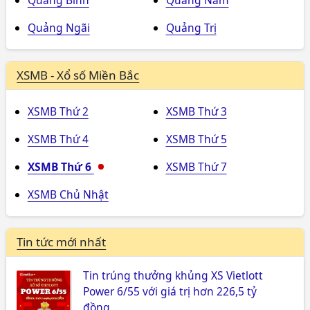
Quảng Ngãi
Quảng Trị
XSMB - Xổ số Miền Bắc
XSMB Thứ 2
XSMB Thứ 3
XSMB Thứ 4
XSMB Thứ 5
XSMB Thứ 6
XSMB Thứ 7
XSMB Chủ Nhật
Tin tức mới nhất
Tin trúng thưởng khủng XS Vietlott
Power 6/55 với giá trị hơn 226,5 tỷ
đồng…