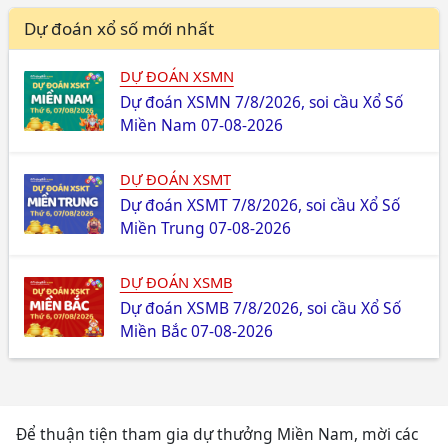
Dự đoán xổ số mới nhất
DỰ ĐOÁN XSMN
Dự đoán XSMN 7/8/2026, soi cầu Xổ Số
Miền Nam 07-08-2026
DỰ ĐOÁN XSMT
Dự đoán XSMT 7/8/2026, soi cầu Xổ Số
Miền Trung 07-08-2026
DỰ ĐOÁN XSMB
Dự đoán XSMB 7/8/2026, soi cầu Xổ Số
Miền Bắc 07-08-2026
Để thuận tiện tham gia dự thưởng Miền Nam, mời các