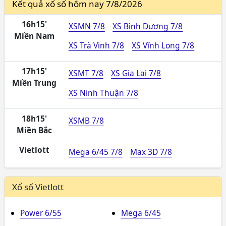
Kết quả xổ số hôm nay 7/8/2026
16h15'
XSMN 7/8
XS Bình Dương 7/8
Miền Nam
XS Trà Vinh 7/8
XS Vĩnh Long 7/8
17h15'
XSMT 7/8
XS Gia Lai 7/8
Miền Trung
XS Ninh Thuận 7/8
18h15'
XSMB 7/8
Miền Bắc
Vietlott
Mega 6/45 7/8
Max 3D 7/8
Xổ số Vietlott
Power 6/55
Mega 6/45