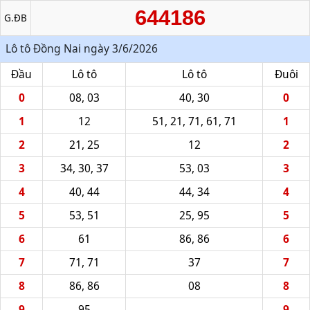
644186
G.ĐB
Lô tô Đồng Nai ngày 3/6/2026
Đầu
Lô tô
Lô tô
Đuôi
0
08, 03
40, 30
0
1
12
51, 21, 71, 61, 71
1
2
21, 25
12
2
3
34, 30, 37
53, 03
3
4
40, 44
44, 34
4
5
53, 51
25, 95
5
6
61
86, 86
6
7
71, 71
37
7
8
86, 86
08
8
9
95
9