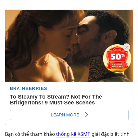
Bạn có thể tham khảo
thống kê XSMT
giải đặc biệt tính