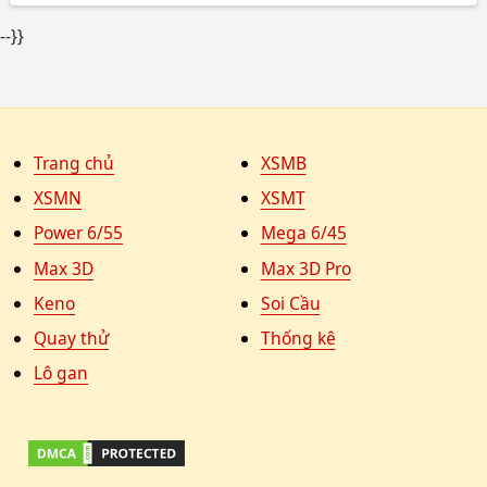
--}}
Trang chủ
XSMB
XSMN
XSMT
Power 6/55
Mega 6/45
Max 3D
Max 3D Pro
Keno
Soi Cầu
Quay thử
Thống kê
Lô gan