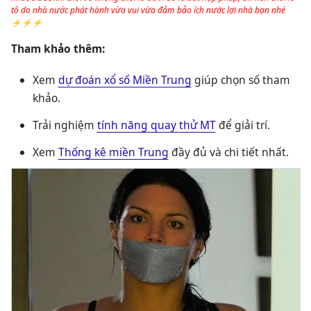
tô do nhà nước phát hành vừa vui vừa đảm bảo ích nước lợi nhà bạn nhé
⚡⚡⚡
Tham khảo thêm:
Xem
dự đoán xổ số Miền Trung
giúp chọn số tham
khảo.
Trải nghiệm
tính năng quay thử MT
để giải trí.
Xem
Thống kê miền Trung
đầy đủ và chi tiết nhất.