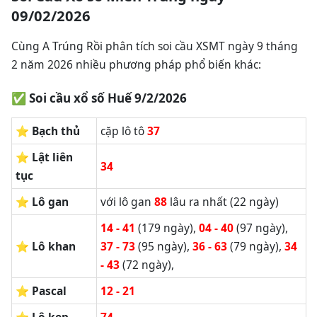
09/02/2026
Cùng A Trúng Rồi phân tích soi cầu XSMT ngày 9 tháng
2 năm 2026 nhiều phương pháp phổ biến khác:
✅ Soi cầu xổ số Huế 9/2/2026
⭐️ Bạch thủ
cặp lô tô
37
⭐️ Lật liên
34
tục
⭐️ Lô gan
với lô gan
88
lâu ra nhất (22 ngày)
14 - 41
(179 ngày),
04 - 40
(97 ngày),
⭐️ Lô khan
37 - 73
(95 ngày),
36 - 63
(79 ngày),
34
- 43
(72 ngày),
⭐️ Pascal
12 - 21
⭐️ Lô kẹp
74