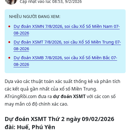
Cập nhật vào lúc 08:53, 9/2/2026
NHIỀU NGƯỜI ĐANG XEM:
Dự đoán XSMN 7/8/2026, soi cầu Xổ Số Miền Nam 07-
08-2026
Dự đoán XSMT 7/8/2026, soi cầu Xổ Số Miền Trung 07-
08-2026
Dự đoán XSMB 7/8/2026, soi cầu Xổ Số Miền Bắc 07-
08-2026
Dựa vào các thuật toán xác suất thống kê và phân tích
các kết quả gần nhất của xổ số Miền Trung.
ATrúngRồi.com đưa ra
dự đoán XSMT
với các con số
may mắn có độ chính xác cao.
Dự đoán XSMT Thứ 2 ngày 09/02/2026
đài: Huế, Phú Yên