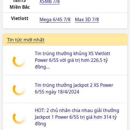
18h15'
XSMB 7/8
Miền Bắc
Vietlott
Mega 6/45 7/8
Max 3D 7/8
Tin tức mới nhất
Tin trúng thưởng khủng XS Vietlott
Power 6/55 với giá trị hơn 226,5 tỷ
đồng…
Tin trúng thưởng Jackpot 2 XS Power
6/55 ngày 18/4/2024
HOT: 2 chủ nhân chia nhau giải thưởng
Jackpot 1 Power 6/55 trị giá hơn 314 tỷ
đồng