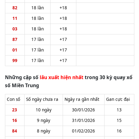
82
18 lần
+18
11
18 lần
+18
03
18 lần
+18
87
17 lần
+17
01
17 lần
+17
99
17 lần
+17
Những cặp số
lâu xuất hiện nhất
trong 30 kỳ quay xổ
số Miền Trung
Con số
Số ngày chưa ra
Ngày ra gần nhất
Gan cực đại
23
10 ngày
30/01/2026
13
16
9 ngày
31/01/2026
15
84
8 ngày
01/02/2026
16