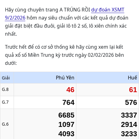
Hãy cùng chuyên trang A TRÚNG RỒI
dự đoán XSMT
9/2/2026
hôm nay siêu chuẩn với các kết quả dự đoán
giải đặt biệt đầu đuôi, giải lô tô 2 số, lô xiên chính xác
nhất.
Trước hết để có cơ sở thống kê hãy cùng xem lại kết
quả xổ số Miền Trung kỳ trước ngày 02/02/2026 bên
dưới:
Phú Yên
Huế
Giải
46
61
G.8
764
576
G.7
6685
3337
1097
2914
G.6
4093
3233