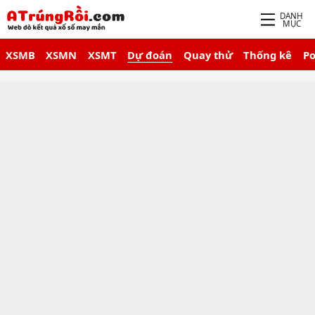
DANH
MỤC
XSMB
XSMN
XSMT
Dự đoán
Quay thử
Thống kê
P