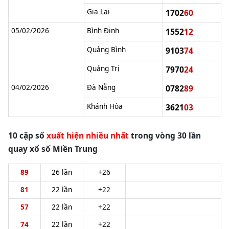
Gia Lai
1702
60
05/02/2026
Bình Định
1552
12
Quảng Bình
9103
74
Quảng Trị
7970
24
04/02/2026
Đà Nẵng
0782
89
Khánh Hòa
3621
03
10 cặp số
xuất hiện nhiều nhất
trong vòng 30 lần
quay xổ số Miền Trung
89
26 lần
+26
81
22 lần
+22
57
22 lần
+22
74
22 lần
+22