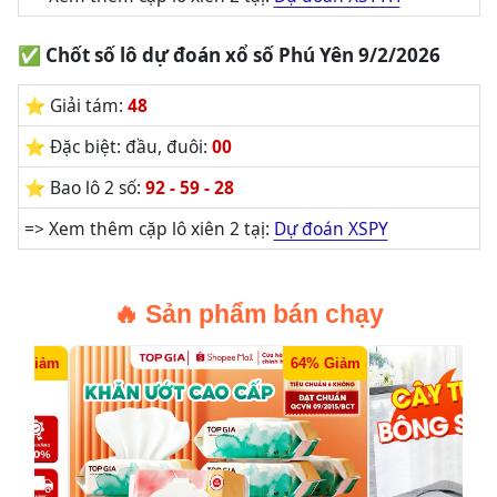
✅ Chốt số lô dự đoán xổ số Phú Yên 9/2/2026
⭐️ Giải tám:
48
⭐️ Đặc biệt: đầu, đuôi:
00
⭐️ Bao lô 2 số:
92 - 59 - 28
=> Xem thêm cặp lô xiên 2 tạị:
Dự đoán XSPY
🔥 Sản phẩm bán chạy
8% Giảm
64% Giảm