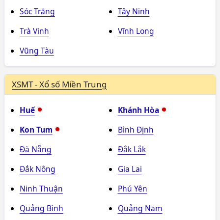
Sóc Trăng
Tây Ninh
Trà Vinh
Vĩnh Long
Vũng Tàu
XSMT - Xổ số Miền Trung
Huế
Khánh Hòa
Kon Tum
Bình Định
Đà Nẵng
Đắk Lắk
Đắk Nông
Gia Lai
Ninh Thuận
Phú Yên
Quảng Bình
Quảng Nam