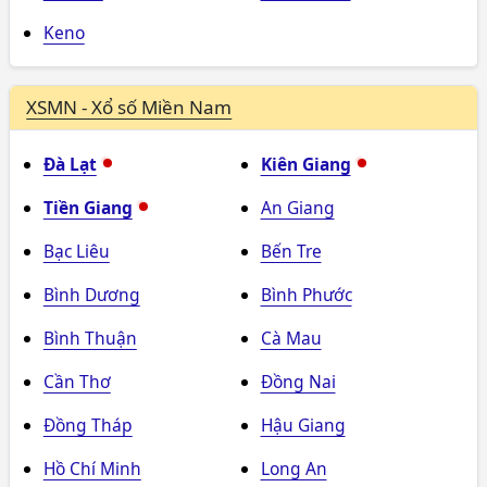
Keno
XSMN - Xổ số Miền Nam
Đà Lạt
Kiên Giang
Tiền Giang
An Giang
Bạc Liêu
Bến Tre
Bình Dương
Bình Phước
Bình Thuận
Cà Mau
Cần Thơ
Đồng Nai
Đồng Tháp
Hậu Giang
Hồ Chí Minh
Long An