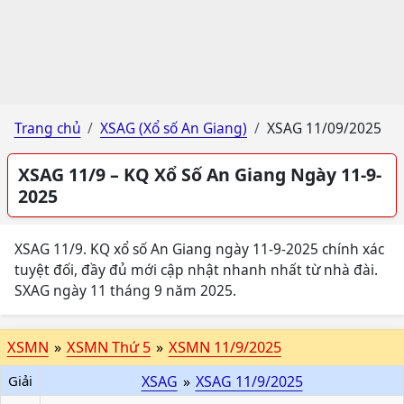
Trang chủ
XSAG (Xổ số An Giang)
XSAG 11/09/2025
XSAG 11/9 – KQ Xổ Số An Giang Ngày 11-9-
2025
XSAG 11/9. KQ xổ số An Giang ngày 11-9-2025 chính xác
tuyệt đối, đầy đủ mới cập nhật nhanh nhất từ nhà đài.
SXAG ngày 11 tháng 9 năm 2025.
XSMN
»
XSMN Thứ 5
»
XSMN 11/9/2025
Giải
XSAG
»
XSAG 11/9/2025