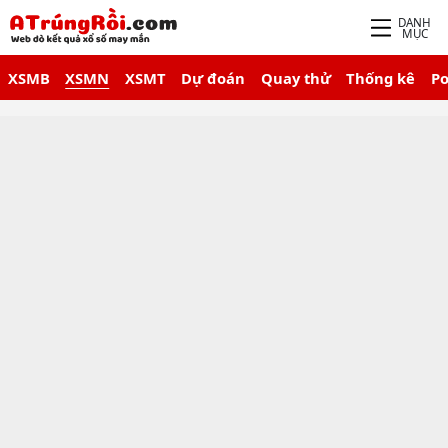
DANH
MỤC
XSMB
XSMN
XSMT
Dự đoán
Quay thử
Thống kê
P