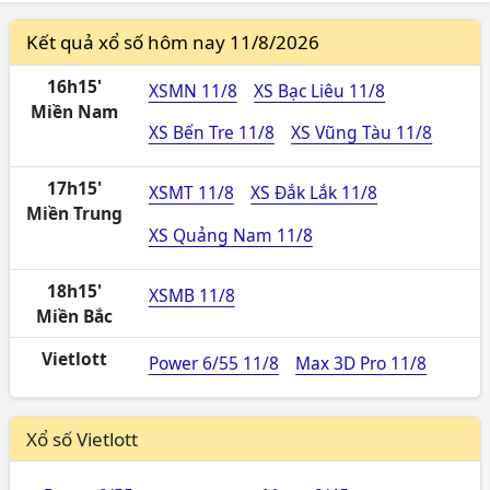
Kết quả xổ số hôm nay 11/8/2026
16h15'
XSMN 11/8
XS Bạc Liêu 11/8
Miền Nam
XS Bến Tre 11/8
XS Vũng Tàu 11/8
17h15'
XSMT 11/8
XS Đắk Lắk 11/8
Miền Trung
XS Quảng Nam 11/8
18h15'
XSMB 11/8
Miền Bắc
Vietlott
Power 6/55 11/8
Max 3D Pro 11/8
Xổ số Vietlott