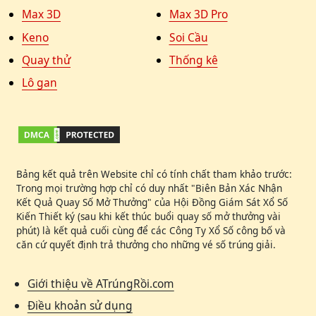
Max 3D
Max 3D Pro
Keno
Soi Cầu
Quay thử
Thống kê
Lô gan
Bảng kết quả trên Website chỉ có tính chất tham khảo trước:
Trong mọi trường hợp chỉ có duy nhất "Biên Bản Xác Nhận
Kết Quả Quay Số Mở Thưởng" của Hội Đồng Giám Sát Xổ Số
Kiến Thiết ký (sau khi kết thúc buổi quay số mở thưởng vài
phút) là kết quả cuối cùng để các Công Ty Xổ Số công bố và
căn cứ quyết định trả thưởng cho những vé số trúng giải.
Giới thiệu về ATrúngRồi.com
Điều khoản sử dụng