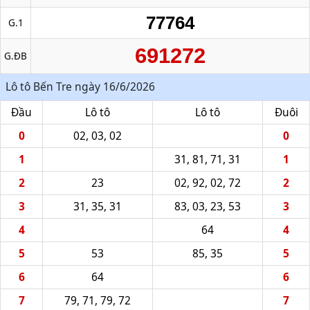
77764
G.1
691272
G.ĐB
Lô tô Bến Tre ngày 16/6/2026
Đầu
Lô tô
Lô tô
Đuôi
0
02, 03, 02
0
1
31, 81, 71, 31
1
2
23
02, 92, 02, 72
2
3
31, 35, 31
83, 03, 23, 53
3
4
64
4
5
53
85, 35
5
6
64
6
7
79, 71, 79, 72
7