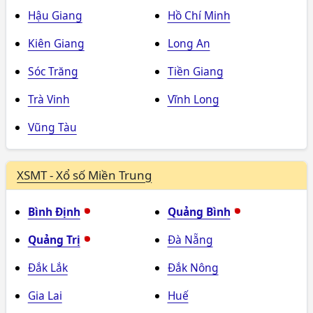
Hậu Giang
Hồ Chí Minh
Kiên Giang
Long An
Sóc Trăng
Tiền Giang
Trà Vinh
Vĩnh Long
Vũng Tàu
XSMT - Xổ số Miền Trung
Bình Định
Quảng Bình
Quảng Trị
Đà Nẵng
Đắk Lắk
Đắk Nông
Gia Lai
Huế