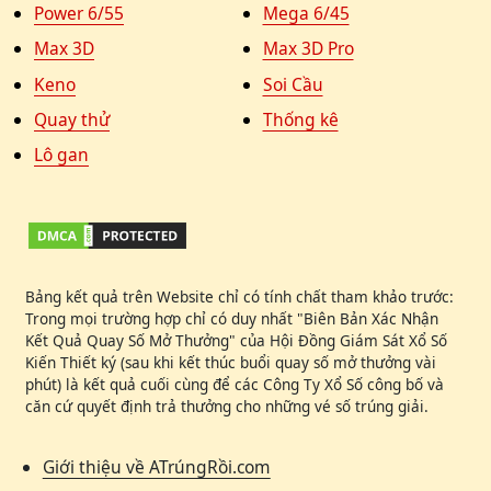
Power 6/55
Mega 6/45
Max 3D
Max 3D Pro
Keno
Soi Cầu
Quay thử
Thống kê
Lô gan
Bảng kết quả trên Website chỉ có tính chất tham khảo trước:
Trong mọi trường hợp chỉ có duy nhất "Biên Bản Xác Nhận
Kết Quả Quay Số Mở Thưởng" của Hội Đồng Giám Sát Xổ Số
Kiến Thiết ký (sau khi kết thúc buổi quay số mở thưởng vài
phút) là kết quả cuối cùng để các Công Ty Xổ Số công bố và
căn cứ quyết định trả thưởng cho những vé số trúng giải.
Giới thiệu về ATrúngRồi.com