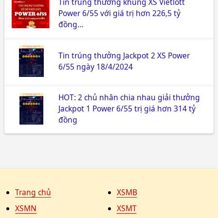
Tin trúng thưởng khủng XS Vietlott
Power 6/55 với giá trị hơn 226,5 tỷ
đồng…
Tin trúng thưởng Jackpot 2 XS Power
6/55 ngày 18/4/2024
HOT: 2 chủ nhân chia nhau giải thưởng
Jackpot 1 Power 6/55 trị giá hơn 314 tỷ
đồng
Trang chủ
XSMB
XSMN
XSMT