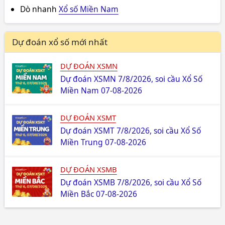
Dò nhanh
Xổ số Miền Nam
Dự đoán xổ số mới nhất
DỰ ĐOÁN XSMN
Dự đoán XSMN 7/8/2026, soi cầu Xổ Số
Miền Nam 07-08-2026
DỰ ĐOÁN XSMT
Dự đoán XSMT 7/8/2026, soi cầu Xổ Số
Miền Trung 07-08-2026
DỰ ĐOÁN XSMB
Dự đoán XSMB 7/8/2026, soi cầu Xổ Số
Miền Bắc 07-08-2026