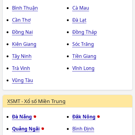
Bình Thuận
Cà Mau
Cần Thơ
Đà Lạt
Đồng Nai
Đồng Tháp
Kiên Giang
Sóc Trăng
Tây Ninh
Tiền Giang
Trà Vinh
Vĩnh Long
Vũng Tàu
XSMT - Xổ số Miền Trung
Đà Nẵng
Đắk Nông
Quảng Ngãi
Bình Định