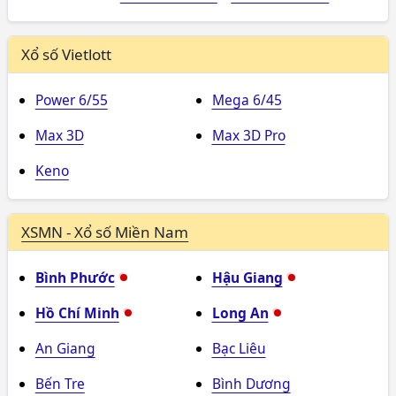
Xổ số Vietlott
Power 6/55
Mega 6/45
Max 3D
Max 3D Pro
Keno
XSMN - Xổ số Miền Nam
Bình Phước
Hậu Giang
Hồ Chí Minh
Long An
An Giang
Bạc Liêu
Bến Tre
Bình Dương