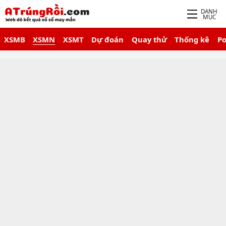
DANH
MỤC
XSMB
XSMN
XSMT
Dự đoán
Quay thử
Thống kê
P