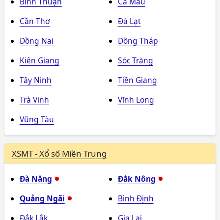
Bình Thuận
Cà Mau
Cần Thơ
Đà Lạt
Đồng Nai
Đồng Tháp
Kiên Giang
Sóc Trăng
Tây Ninh
Tiền Giang
Trà Vinh
Vĩnh Long
Vũng Tàu
XSMT - Xổ số Miền Trung
Đà Nẵng
Đắk Nông
Quảng Ngãi
Bình Định
Đắk Lắk
Gia Lai