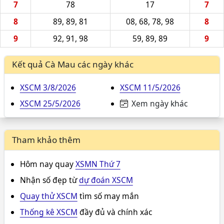
7
78
17
7
8
89, 89, 81
08, 68, 78, 98
8
9
92, 91, 98
59, 89, 89
9
Kết quả Cà Mau các ngày khác
XSCM 3/8/2026
XSCM 11/5/2026
XSCM 25/5/2026
Xem ngày khác
Tham khảo thêm
Hôm nay quay
XSMN Thứ 7
Nhận số đẹp từ
dự đoán XSCM
Quay thử XSCM
tìm số may mắn
Thống kê XSCM
đầy đủ và chính xác